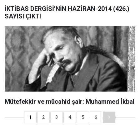
İKTİBAS DERGİSİ’NİN HAZİRAN-2014 (426.)
SAYISI ÇIKTI
Mütefekkir ve mücahid şair: Muhammed İkbal
1
2
3
4
5
6