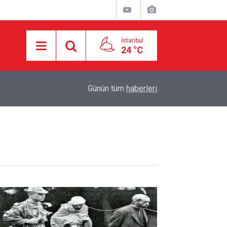
İstanbul
24 °C
16:21
İşgalci Yerleşimciler Filistinlilerin Evlerini Ateşe 
Günün tüm
haberleri