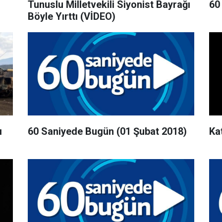
Tunuslu Milletvekili Siyonist Bayrağı
60
Böyle Yırttı (VİDEO)
ı
60 Saniyede Bugün (01 Şubat 2018)
Ka