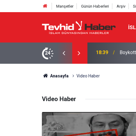
Manşetler
Günün Haberleri
Arşiv
S
İS
a yeni bir marka ismi buldu!
24
18:29
Starbuc
Anasayfa
Video Haber
Video Haber