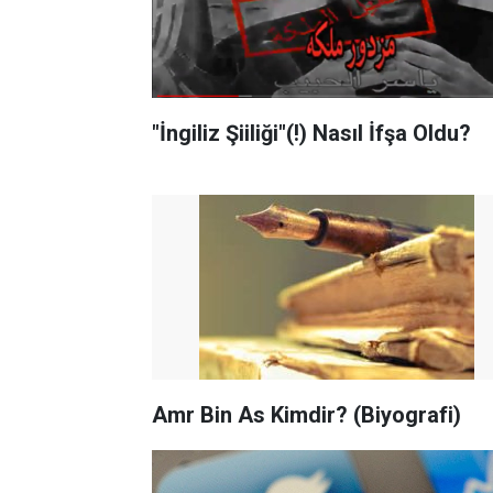
"İngiliz Şiiliği"(!) Nasıl İfşa Oldu?
Amr Bin As Kimdir? (Biyografi)