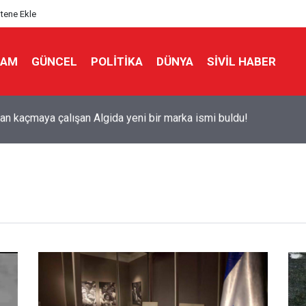
itene Ekle
LAM
GÜNCEL
POLITIKA
DÜNYA
SIVIL HABER
ks'tan 'Tarihi' Skandal: Polisler genel merkezi bastı!