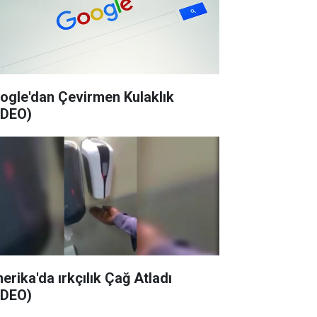
ogle'dan Çevirmen Kulaklık
İDEO)
erika'da ırkçılık Çağ Atladı
İDEO)