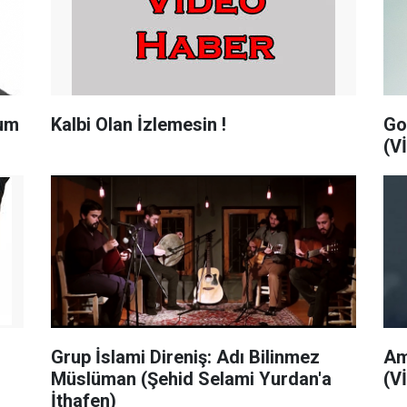
hum
Kalbi Olan İzlemesin !
Go
(V
Grup İslami Direniş: Adı Bilinmez
Am
Müslüman (Şehid Selami Yurdan'a
(V
İthafen)