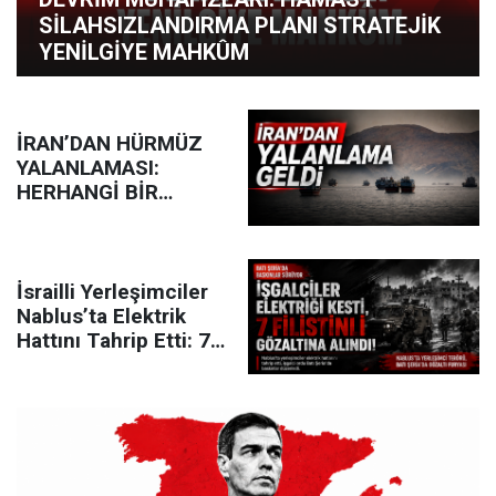
SİLAHSIZLANDIRMA PLANI STRATEJİK
YENİLGİYE MAHKÛM
İRAN’DAN HÜRMÜZ
YALANLAMASI:
HERHANGİ BİR
ANLAŞMA YOK
İsrailli Yerleşimciler
Nablus’ta Elektrik
Hattını Tahrip Etti: 7
Filistinli Gözaltında