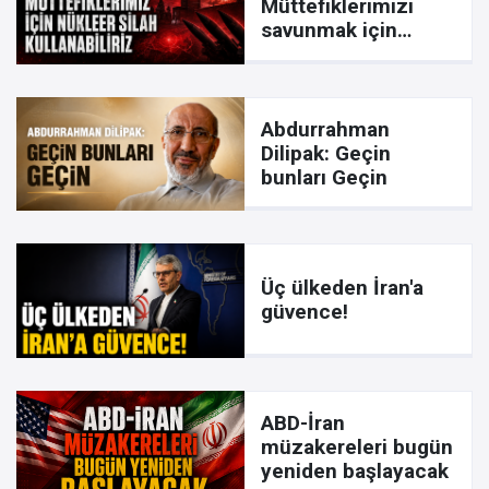
Müttefiklerimizi
savunmak için
nükleer silah
seçeneği masada
Abdurrahman
Dilipak: Geçin
bunları Geçin
Üç ülkeden İran'a
güvence!
ABD-İran
müzakereleri bugün
yeniden başlayacak