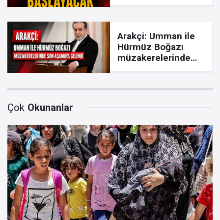
Arakçi: Umman ile
Hürmüz Boğazı
müzakerelerinde
son aşamaya gelindi
Çok
Okunanlar