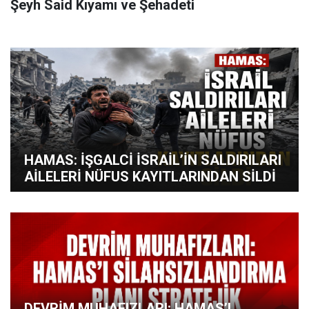
Şeyh Said Kıyamı ve Şehadeti
HAMAS: İŞGALCİ İSRAİL’İN SALDIRILARI
AİLELERİ NÜFUS KAYITLARINDAN SİLDİ
DEVRİM MUHAFIZLARI: HAMAS’I