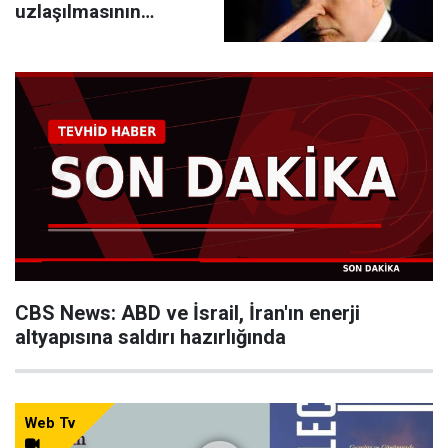
uzlaşılmasının
ardından İran’a yönelik
planlanan saldırıyı iptal
ettik
CBS News: ABD ve İsrail, İran'ın enerji
altyapısına saldırı hazırlığında
Web Tv