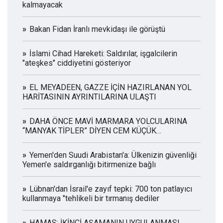
kalmayacak
Bakan Fidan İranlı mevkidaşı ile görüştü
İslami Cihad Hareketi: Saldırılar, işgalcilerin
"ateşkes" ciddiyetini gösteriyor
EL MEYADEEN, GAZZE İÇİN HAZIRLANAN YOL
HARİTASININ AYRINTILARINA ULAŞTI
DAHA ÖNCE MAVİ MARMARA YOLCULARINA
“MANYAK TİPLER” DİYEN CEM KÜÇÜK
TUTUKLANDI
Yemen'den Suudi Arabistan'a: Ülkenizin güvenliği
Yemen'e saldırganlığı bitirmenize bağlı
Lübnan'dan İsrail'e zayıf tepki: 700 ton patlayıcı
kullanmaya "tehlikeli bir tırmanış dediler
HAMAS: İKİNCİ AŞAMANIN UYGULANMASI,