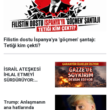
Filistin dostu İspanya'ya 'göçmen' şantajı:
Tetiği kim çekti?
İSRAİL ATEŞKESİ
İHLAL ETMEYİ
SÜRDÜRÜYOR:
GAZZE’DE 24 SAATTE
17 ŞEHİT
Trump: Anlaşmanın
ana hatlarında