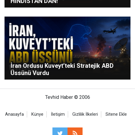
HİNDİSTAN’DAN!
İran Ordusu Kuveyt’teki Stratejik ABD
Üssünü Vurdu
Tevhid Haber © 2006
Anasayfa
Künye
İletişim
Gizlilik İlkeleri
Sitene Ekle