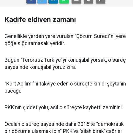
Kadife eldiven zamanı
Genellikle yerden yere vurulan “Çözüm Süreci”ni yere
göğe sığdıramasak yeridir.
Bugün “Terörsüz Türkiye”yi konuşabiliyorsak, o süreç
sayesinde konuşabiliyoruz zira.
“Kürt Açılımı”nı takviye eden o süreçte kırıldı şeytanın
bacağı.
PKK’nın şiddet yolu, asıl o süreçte kaybetti zeminini.
Öcalan o süreç sayesinde daha 2015’te “demokratik
bir çözüme ulaşmak için” PKK’ya ‘silah bırak’ çağrısı