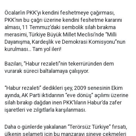
Öcalan’ın PKK’yı kendini feshetmeye çağırması,
PKK’nın bu çağrı üzerine kendini feshetme kararını
alması, 11 Temmuz’daki sembolik silah bırakma
merasimi, Türkiye Büyük Millet Meclisi’nde “Milli
Dayanışma, Kardeşlik ve Demokrasi Komisyonu”nun
kurulması… Tam yol ileri!
Bazıları, “Habur rezaleti”nin tekerrüründen dem
vurarak süreci baltalamaya çalışıyor.
“Habur rezaleti” dedikleri şey, 2009 senesinin Ekim
ayında, AK Parti iktidarının “eve dönüş” açılımı üzerine
silah bırakıp dağdan inen PKK’lıların Habur’da zafer
işaretleri ve zılgıtlarla karşılanması.
Daha o günlerde yakalanan “Terörsüz Türkiye” fırsatı,
ülkenin selameti için bu manzarayı sineye çekmeleri