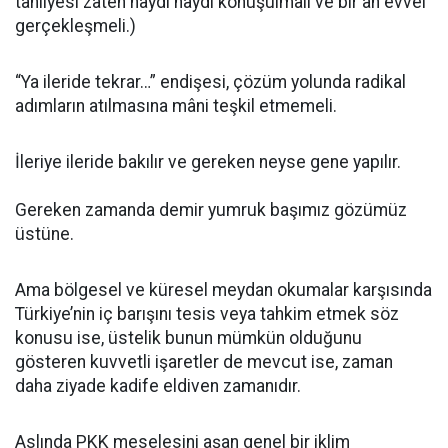
tahliyesi zaten haydi haydi konuşulmalı ve bir an evvel
gerçekleşmeli.)
“Ya ileride tekrar…” endişesi, çözüm yolunda radikal
adımların atılmasına mâni teşkil etmemeli.
İleriye ileride bakılır ve gereken neyse gene yapılır.
Gereken zamanda demir yumruk başımız gözümüz
üstüne.
Ama bölgesel ve küresel meydan okumalar karşısında
Türkiye’nin iç barışını tesis veya tahkim etmek söz
konusu ise, üstelik bunun mümkün olduğunu
gösteren kuvvetli işaretler de mevcut ise, zaman
daha ziyade kadife eldiven zamanıdır.
Aslında PKK meselesini aşan genel bir iklim