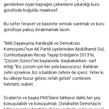
gerekirken isyan bayrağını çekenlerin çıkardığı kuru
gürültüde boğuldu maalesef.
Bu sefer feraset ve basirete sımsıkı sarılmak ve kuru
gürültüye pabuç bırakmamak lazım.
“Milli Dayanışma, Kardeşlik ve Demokrasi
Komisyonu”nun AK Partili üyelerinden Abdülhamit Gül,
Cumhurbaşkanı Recep Tayyip Erdoğan’ın 2013’te,
“Çözüm Süreci”nin başlarında -başbakanken- sarf
ettiği “Biz çözüm için her yola başvururuz. Baldıran
zehri içmekse, biz o baldıran zehrini de içeriz. Yeter ki
bu ülkeye huzur gelsin, refah gelsin” cümlesini
hatırlattı; isabet.
Öcalan^ın ve başka PKK’lıların tahliyesi dahil, her şey
konuşulabilir ve konuşulmalı. (Selahattin Demirtaş’ın