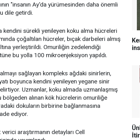
rının "insanın Ay'da yürümesinden daha önemli
 dile getirdi.
kendini sürekli yenileyen koku alma hücreleri
tamında çoğaltılan hücreler, bıçak darbeleri almış
Ke
tına yerleştirildi. Omuriliğin zedelendiği
in
stüne bu yolla 100 mikroenjeksiyon yapıldı.
 almayı sağlayan kompleks ağdaki sinirlerin,
ayatı boyunca kendini yenileyen yegane sinir
belirtiyor. Uzmanlar, koku almada uzmanlaşmış
 bölgeden alınan kök hücrelerin omuriliğe
uradaki dokuların birbirine bağlanmasına
ade ediyor.
Ün
 verici araştırmanın detayları Cell
İti