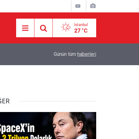
İstanbul
27 °C
10:30
DEVRİM MUHAFIZLARI: ABD VE İSRAİL’İN İR
Günün tüm
haberleri
ĞER