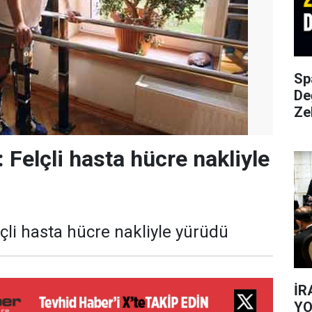
Sp
De
Ze
 Felçli hasta hücre nakliyle
çli hasta hücre nakliyle yürüdü
İR
YO