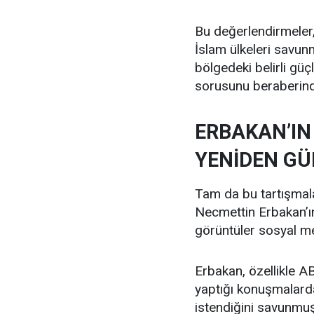
Bu değerlendirmeler
İslam ülkeleri savun
bölgedeki belirli güç
sorusunu beraberinde
ERBAKAN’IN 
YENİDEN G
Tam da bu tartışmala
Necmettin Erbakan’ın 
görüntüler sosyal m
Erbakan, özellikle ABD
yaptığı konuşmalarda 
istendiğini savunmuş,