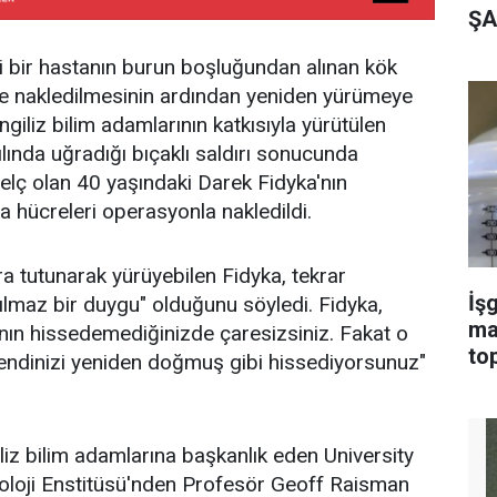
ŞA
li bir hastanın burun boşluğundan alınan kök
ne nakledilmesinin ardından yeniden yürümeye
ngiliz bilim adamlarının katkısıyla yürütülen
lında uğradığı bıçaklı saldırı sonucunda
lç olan 40 yaşındaki Darek Fidyka'nın
a hücreleri operasyonla nakledildi.
ra tutunarak yürüyebilen Fidyka, tekrar
İşg
ılmaz bir duygu" olduğunu söyledi. Fidyka,
ma
nın hissedemediğinizde çaresizsiniz. Fakat o
top
kendinizi yeniden doğmuş gibi hissediyorsunuz"
iliz bilim adamlarına başkanlık eden University
loji Enstitüsü'nden Profesör Geoff Raisman