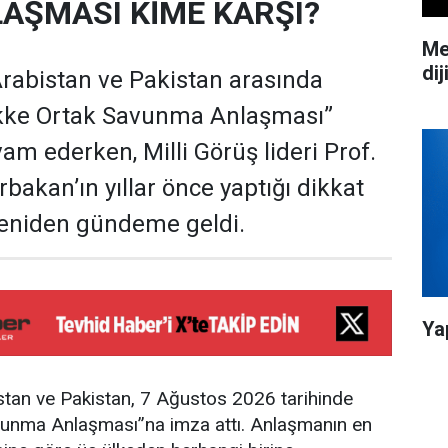
AŞMASI KİME KARŞI?
Me
dij
Arabistan ve Pakistan arasında
kke Ortak Savunma Anlaşması”
am ederken, Milli Görüş lideri Prof.
bakan’ın yıllar önce yaptığı dikkat
 yeniden gündeme geldi.
Ya
stan ve Pakistan, 7 Ağustos 2026 tarihinde
unma Anlaşması”na imza attı. Anlaşmanın en