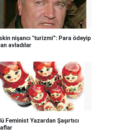
skin nişancı ''turizmi”: Para ödeyip
san avladılar
lü Feminist Yazardan Şaşırtıcı
raflar