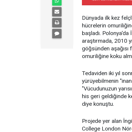
Dünyada ilk kez felç
hücrelerin omuriliği
başladı. Polonya'da İ
araştırmada, 2010 yı
göğsünden aşağısı fe
omuriliğine koku alm
Tedaviden iki yıl son
yürüyebilmenin "inan
"Vücudunuzun yarısı
his geri geldiğinde 
diye konuştu.
Projede yer alan İng
College London Nöro