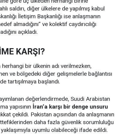
ine göre üç ülkeden herhangi birine
ahlı saldırı, diğer ülkelere de yapılmış kabul
anlığı İletişim Başkanlığı ise anlaşmanın
edef almadığını” ve kolektif caydırıcılığı
dığını açıkladı.
ME KARŞI?
herhangi bir ülkenin adı verilmezken,
en ve bölgedeki diğer gelişmelerle bağlantısı
rde tartışılmaya başlandı.
 yayımlanan değerlendirmede, Suudi Arabistan
nma yapısının
İran’a karşı bir denge unsuru
ikkat çekildi. Pakistan açısından da anlaşmanın
tefiklerinden daha fazla güvenlik sorumluluğu
yaklaşımıyla uyumlu olabileceği ifade edildi.