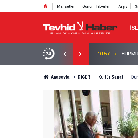
Manşetler
Günün Haberleri
Arşiv
S
İS
ŞI?
24
10:57
HÜRMÜZ
Anasayfa
DİĞER
Kültür Sanat
Dün