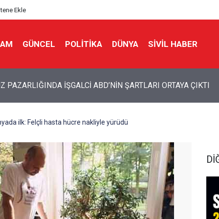
itene Ekle
LAM
GÜNCEL
POLITIKA
DÜNYA
SIVIL HABER
 PAZARLIĞINDA İŞGALCİ ABD’NİN ŞARTLARI ORTAYA ÇIKTI
yada ilk: Felçli hasta hücre nakliyle yürüdü
Dİ