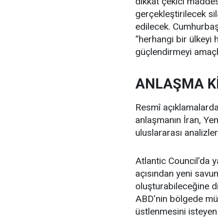
dikkat çekici maddes
gerçekleştirilecek sil
edilecek. Cumhurbaşk
“herhangi bir ülkeyi h
güçlendirmeyi amaçla
ANLAŞMA Kİ
Resmî açıklamalarda 
anlaşmanın İran, Yem
uluslararası analizle
Atlantic Council’da
açısından yeni savu
oluşturabileceğine d
ABD’nin bölgede müt
üstlenmesini isteyen 