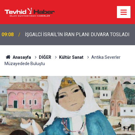
09:08
İŞGALCİ İSRAİL’İN İRAN PLANI DUVARA TOSLADI
Anasayfa
DİĞER
Kültür Sanat
Antika Severler
Müzayedede Buluştu