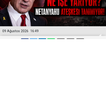
09 Ağustos 2026
16:49
SÖZDE GARANTÖRLER NE İŞE
YARIYOR? NETANYAHU ATEŞKESİ
TANIMIYOR, GAZZE’DE İHLALLER
SÜRÜYOR
İşgalci İsrail Başbakanı Binyamin Netanyahu’nun
Gazze’den çekilmeyi reddetmesi ve 15 maddelik yol