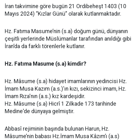
İran takvimine göre bugün 21 Ordibeheşt 1403 (10
Mayıs 2024) “Kızlar Günü” olarak kutlanmaktadır.
Hz. Fatıma Masume’nin (s.a) doğum günü, dünyanın
çeşitli yerlerinde Müslümanlar tarafından anıldığı gibi
İran’da da farklı törenlerle kutlanır.
Hz. Fatıma Masume (s.a) kimdir?
Hz. Mâsume (s.a) hidayet imamlarının yedincisi Hz.
İmam Musa Kazım (a.s.)'ın kızı, sekizinci imam, Hz.
İmam Rıza'nın (a.s.) kız kardeşidir.
Hz. Mâsume (s.a) Hicrî 1 Zilkade 173 tarihinde
Medine'de dünyaya gelmiştir.
Abbasî rejiminin başında bulunan Harun, Hz.
Mâsume’nin babası Hz.İmam Musa Kâzım’ı (a.s)