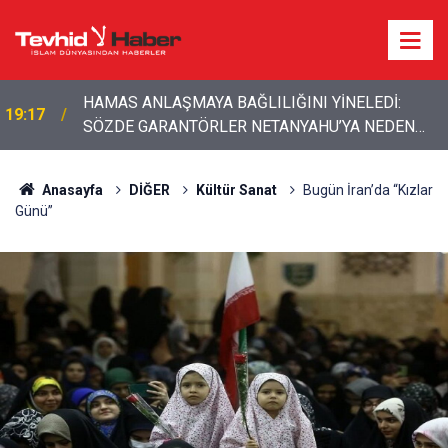
SÖZDE GARANTÖRLER NE İŞE YARIYOR?
16:49
NETANYAHU ATEŞKESİ TANIMIYOR, GAZZE’DE
İHLALLER SÜRÜYOR
Anasayfa
DİĞER
Kültür Sanat
Bugün İran’da “Kızlar
Günü”