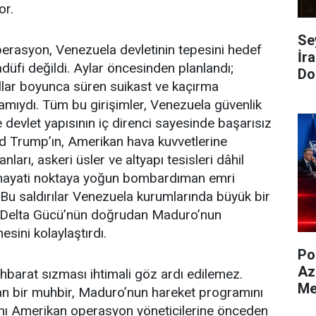
or.
Se
erasyon, Venezuela devletinin tepesini hedef
İra
sadüfi değildi. Aylar öncesinden planlandı;
Do
llar boyunca süren suikast ve kaçırma
vamıydı. Tüm bu girişimler, Venezuela güvenlik
ve devlet yapısının iç direnci sayesinde başarısız
d Trump’ın, Amerikan hava kuvvetlerine
ları, askeri üsler ve altyapı tesisleri dâhil
 hayati noktaya yoğun bombardıman emri
Bu saldırılar Venezuela kurumlarında büyük bir
D Delta Gücü’nün doğrudan Maduro’nun
sini kolaylaştırdı.
Po
Az
ihbarat sızması ihtimali göz ardı edilemez.
Me
an bir muhbir, Maduro’nun hareket programını
ını Amerikan operasyon yöneticilerine önceden