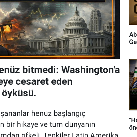
Ab
Ge
enüz bitmedi: Washington'a
eye cesaret eden
 öyküsü.
şananlar henüz başlangıç ​​
"H
n bir hikaye ve tüm dünyanın
ön
umdan öfkeli. Tepkiler Latin Amerika