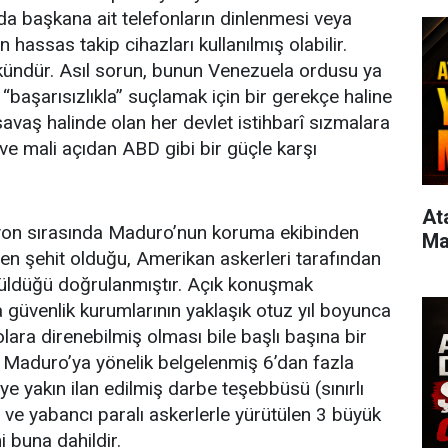
 da başkana ait telefonların dinlenmesi veya
n hassas takip cihazları kullanılmış olabilir.
ündür. Asıl sorun, bunun Venezuela ordusu ya
 “başarısızlıkla” suçlamak için bir gerekçe haline
savaş halinde olan her devlet istihbarî sızmalara
ik ve mali açıdan ABD gibi bir güçle karşı
Atas
yon sırasında Maduro’nun koruma ekibinden
Ma
kten şehit olduğu, Amerikan askerleri tarafından
rüldüğü doğrulanmıştır. Açık konuşmak
 güvenlik kurumlarının yaklaşık otuz yıl boyunca
ara direnebilmiş olması bile başlı başına bir
 Maduro’ya yönelik belgelenmiş 6’dan fazla
’ye yakın ilan edilmiş darbe teşebbüsü (sınırlı
) ve yabancı paralı askerlerle yürütülen 3 büyük
 buna dahildir.