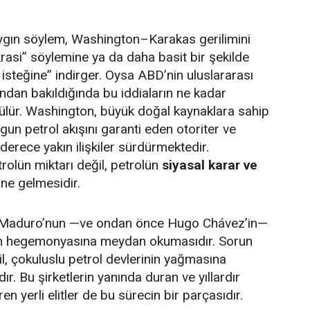
gın söylem, Washington–Karakas gerilimini
si” söylemine ya da daha basit bir şekilde
 isteğine” indirger. Oysa ABD’nin uluslararası
kından bakıldığında bu iddiaların ne kadar
ülür. Washington, büyük doğal kaynaklara sahip
ygun petrol akışını garanti eden otoriter ve
 derece yakın ilişkiler sürdürmektedir.
rolün miktarı değil, petrolün
siyasal karar ve
ine gelmesidir.
 Maduro’nun —ve ondan önce Hugo Chávez’in—
an hegemonyasına meydan okumasıdır. Sorun
il, çokuluslu petrol devlerinin yağmasına
ır. Bu şirketlerin yanında duran ve yıllardır
en yerli elitler de bu sürecin bir parçasıdır.