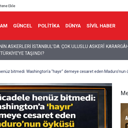
itene Ekle
LAM
GÜNCEL
POLITIKA
DÜNYA
SIVIL HABER
 bölgeye çağrı: Yabancı güçler çıkarılmalı
enüz bitmedi: Washington'a "hayır" demeye cesaret eden Maduro'nun 
Me