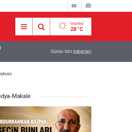
İstanbul
28 °C
Eski CIA Direktörü Panetta: İran savaşı Washington
14:17
Günün tüm
haberleri
geri kaldık
öyküsü.
dya-Makale