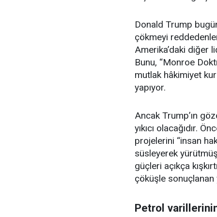
Donald Trump bugün b
çökmeyi reddedenleri
Amerika’daki diğer li
Bunu, “Monroe Doktri
mutlak hâkimiyet ku
yapıyor.
Ancak Trump’ın gözde
yıkıcı olacağıdır. Ö
projelerini “insan ha
süsleyerek yürütmüş
güçleri açıkça kışkır
çöküşle sonuçlanan y
Petrol varilleri