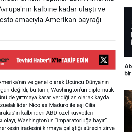
Avrupa'nın kalbine kadar ulaştı ve
testo amacıyla Amerikan bayrağı
Ab
bi
Amerika’nın ve genel olarak Üçüncü Dünya’nın
 gün değildi; bu tarih, Washington’un diplomatik
nü de yırtmaya karar verdiği an olarak kayda
uelalı lider Nicolas Maduro ile eşi Cilia
arakas’ın kalbinden ABD özel kuvvetleri
sı olayı, Washington’un “imparatorluğa hayır”
rkesin iradesini kırmaya çalıştığı sürecin zirve