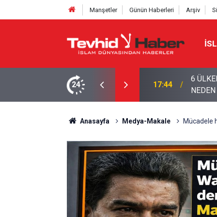
Manşetler
Günün Haberleri
Arşiv
S
İS
UL’DA: ÇOK ULUSLU ASKERÎ KARARGÂH
24
15:01
İran’dan
Anasayfa
Medya-Makale
Mücadele h