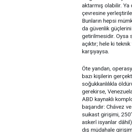
aktarmış olabilir. Ya
çevresine yerleştirile
Bunların hepsi mümk
da güvenlik güçlerini
getirilmesidir. Oysa 
açıktır; hele ki tekn
karşıyaysa.
Öte yandan, operas
bazı kişilerin gerçe
soğukkanlılıkla öldü
gerekirse, Venezuela
ABD kaynaklı komplol
başarıdır: Chávez ve
suikast girişimi, 250
askerî isyanlar dâhil
dış müdahale girişimi