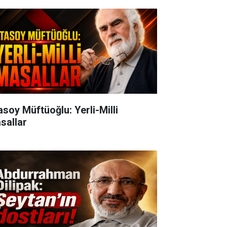
oy Müftüoğlu: Yerli-Milli
sallar