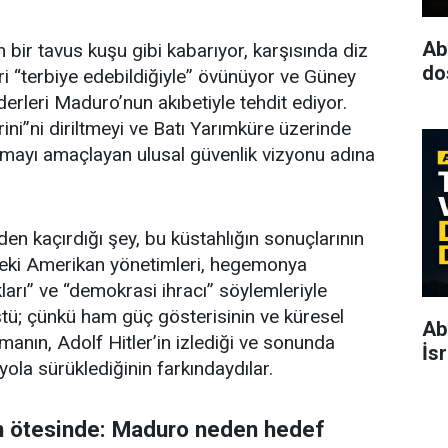
Ab
ir tavus kuşu gibi kabarıyor, karşısında diz
dos
 “terbiye edebildiğiyle” övünüyor ve Güney
derleri Maduro’nun akıbetiyle tehdit ediyor.
ni”ni diriltmeyi ve Batı Yarımküre üzerinde
rmayı amaçlayan ulusal güvenlik vizyonu adına
n kaçırdığı şey, bu küstahlığın sonuçlarının
nceki Amerikan yönetimleri, hegemonya
kları” ve “demokrasi ihracı” söylemleriyle
tü; çünkü ham güç gösterisinin ve küresel
Ab
tmanın, Adolf Hitler’in izlediği ve sonunda
İs
ola sürüklediğinin farkındaydılar.
nin ötesinde: Maduro neden hedef