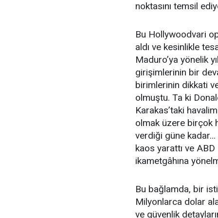
noktasını temsil ediy
Bu Hollywoodvari op
aldı ve kesinlikle te
Maduro’ya yönelik yı
girişimlerinin bir de
birimlerinin dikkati 
olmuştu. Ta ki Donal
Karakas’taki havaliman
olmak üzere birçok
verdiği güne kadar… 
kaos yarattı ve AB
ikametgâhına yönelme
Bu bağlamda, bir ist
Milyonlarca dolar al
ve güvenlik detaylar