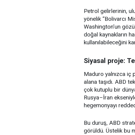
Petrol gelirlerinin, 
yönelik “Bolivarcı M
Washington’un gözün
doğal kaynakların halk
kullanılabileceğini kan
Siyasal proje: 
Maduro yalnızca iç p
alana taşıdı. ABD te
çok kutuplu bir düny
Rusya–İran ekseniyle 
hegemonyayı reddeden 
Bu duruş, ABD stratej
görüldü. Üstelik bu