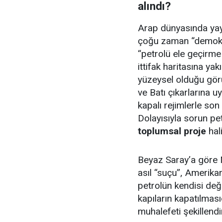
alındı?
Arap dünyasında yay
çoğu zaman “demokra
“petrolü ele geçirme
ittifak haritasına ya
yüzeysel olduğu gör
ve Batı çıkarlarına u
kapalı rejimlerle son
Dolayısıyla sorun pet
toplumsal proje
hal
Beyaz Saray’a göre
asıl “suçu”, Amerik
petrolün kendisi değ
kapıların kapatılmasıd
muhalefeti şekillendir