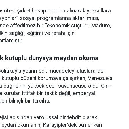
ulusötesi şirket hesaplarından alınarak yoksullara
isyonlar” sosyal programlarına aktarılması,
de affedilmez bir “ekonomik suçtur”. Maduro,
ın sağlığı, eğitimi ve refahı için
ıtlamıştır.
Tek kutuplu dünyaya meydan okuma
olitikayla yetinmedi; mücadeleyi uluslararası
k kutuplu düzeni korumaya çalışırken, Venezuela
a çağrısının yüksek sesli savunucusu oldu. Çin–
kurulan ittifak bir taktik değil, emperyal
bilinçli bir tercihti.
isi açısından varoluşsal bir tehdit olarak
 meydan okumanın, Karayipler’deki Amerikan