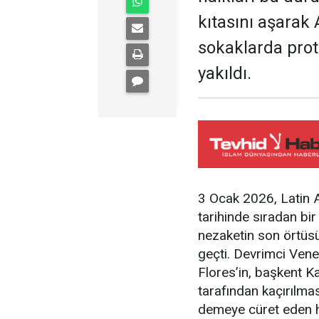
kıtasını aşarak 
sokaklarda pro
yakıldı.
3 Ocak 2026, Latin 
tarihinde sıradan bir
nezaketin son örtüsü
geçti. Devrimci Venez
Flores’in, başkent K
tarafından kaçırılma
demeye cüret eden he