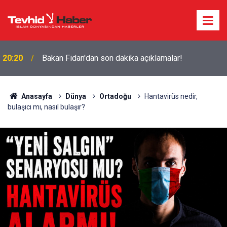
20:20
Bakan Fidan'dan son dakika açıklamalar!
6 ÜLKENİN ASKERLERİ İSTANBUL’DA: ÇOK
17:44
ULUSLU ASKERÎ KARARGÂH NEDEN TÜRKİYE’YE
TAŞINDI?
Anasayfa
Dünya
Ortadoğu
Hantavirüs nedir,
bulaşıcı mı, nasıl bulaşır?