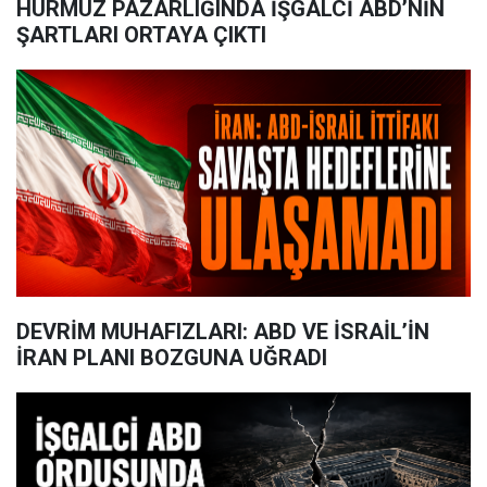
HÜRMÜZ PAZARLIĞINDA İŞGALCİ ABD’NİN
ŞARTLARI ORTAYA ÇIKTI
DEVRİM MUHAFIZLARI: ABD VE İSRAİL’İN
İRAN PLANI BOZGUNA UĞRADI