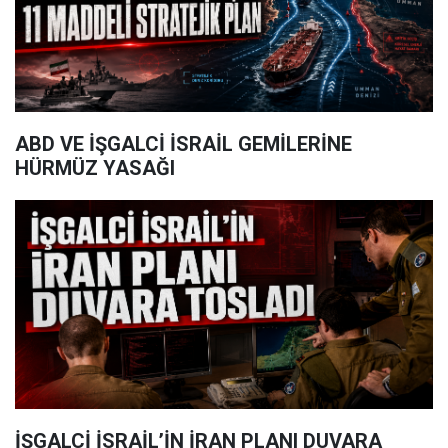
ABD VE İŞGALCİ İSRAİL GEMİLERİNE
HÜRMÜZ YASAĞI
İŞGALCİ İSRAİL’İN İRAN PLANI DUVARA