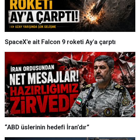
SpaceX'e ait Falcon 9 roketi Ay'a çarptı
“ABD üslerinin hedefi İran’dır”