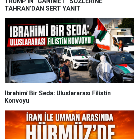
TRUMP’IN “GANİMET” SÖZLERİNE
TAHRAN’DAN SERT YANIT
İbrahimî Bir Seda: Uluslararası Filistin
Konvoyu