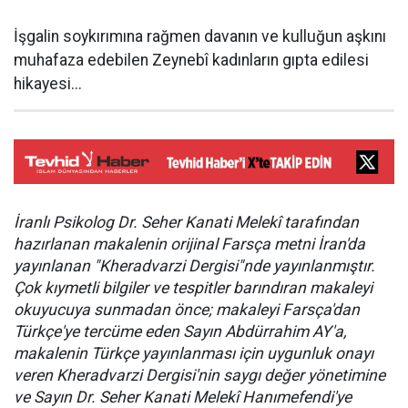
İşgalin soykırımına rağmen davanın ve kulluğun aşkını
muhafaza edebilen Zeynebî kadınların gıpta edilesi
hikayesi...
İranlı Psikolog Dr. Seher Kanati Melekî tarafından
hazırlanan makalenin orijinal Farsça metni İran'da
yayınlanan "Kheradvarzi Dergisi"nde yayınlanmıştır.
Çok kıymetli bilgiler ve tespitler barındıran makaleyi
okuyucuya sunmadan önce; makaleyi Farsça'dan
Türkçe'ye tercüme eden Sayın Abdürrahim AY'a,
makalenin Türkçe yayınlanması için uygunluk onayı
veren Kheradvarzi Dergisi'nin saygı değer yönetimine
ve Sayın Dr. Seher Kanati Melekî Hanımefendi'ye