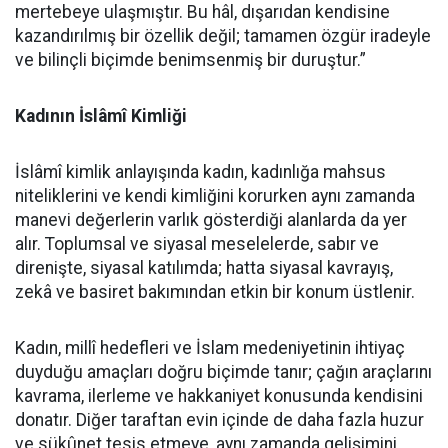
mertebeye ulaşmıştır. Bu hâl, dışarıdan kendisine
kazandırılmış bir özellik değil; tamamen özgür iradeyle
ve bilinçli biçimde benimsenmiş bir duruştur.”
Kadının İslâmî Kimliği
İslâmî kimlik anlayışında kadın, kadınlığa mahsus
niteliklerini ve kendi kimliğini korurken aynı zamanda
manevi değerlerin varlık gösterdiği alanlarda da yer
alır. Toplumsal ve siyasal meselelerde, sabır ve
direnişte, siyasal katılımda; hatta siyasal kavrayış,
zekâ ve basiret bakımından etkin bir konum üstlenir.
Kadın, millî hedefleri ve İslam medeniyetinin ihtiyaç
duyduğu amaçları doğru biçimde tanır; çağın araçlarını
kavrama, ilerleme ve hakkaniyet konusunda kendisini
donatır. Diğer taraftan evin içinde de daha fazla huzur
ve sükûnet tesis etmeye, aynı zamanda gelişimini