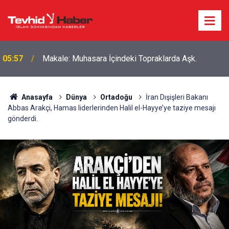
Boykottan kaçmaya çalışan Algida yeni bir marka
18:39
ismi buldu!
Anasayfa
Dünya
Ortadoğu
İran Dışişleri Bakanı
Abbas Arakçi, Hamas liderlerinden Halil el-Hayye’ye taziye mesajı
gönderdi.