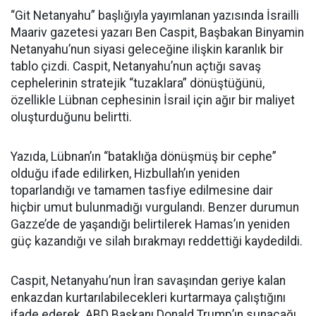
“Git Netanyahu” başlığıyla yayımlanan yazısında İsrailli
Maariv gazetesi yazarı Ben Caspit, Başbakan Binyamin
Netanyahu’nun siyasi geleceğine ilişkin karanlık bir
tablo çizdi. Caspit, Netanyahu’nun açtığı savaş
cephelerinin stratejik “tuzaklara” dönüştüğünü,
özellikle Lübnan cephesinin İsrail için ağır bir maliyet
oluşturduğunu belirtti.
Yazıda, Lübnan’ın “bataklığa dönüşmüş bir cephe”
olduğu ifade edilirken, Hizbullah’ın yeniden
toparlandığı ve tamamen tasfiye edilmesine dair
hiçbir umut bulunmadığı vurgulandı. Benzer durumun
Gazze’de de yaşandığı belirtilerek Hamas’ın yeniden
güç kazandığı ve silah bırakmayı reddettiği kaydedildi.
Caspit, Netanyahu’nun İran savaşından geriye kalan
enkazdan kurtarılabilecekleri kurtarmaya çalıştığını
ifade ederek, ABD Başkanı Donald Trump’ın sunacağı