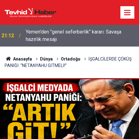
Yemen'den "genel seferberlik" kararı: Savaşa
21:12
hazırlık mesajı
Anasayfa
Dünya
Ortadoğu
İŞGALCİLERDE ÇÖKÜŞ
PANİĞİ: “NETANYAHU GİTMELİ!”