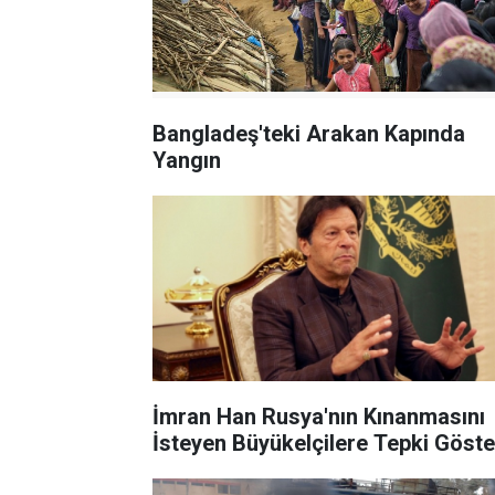
Bangladeş'teki Arakan Kapında
Yangın
İmran Han Rusya'nın Kınanmasını
İsteyen Büyükelçilere Tepki Göste