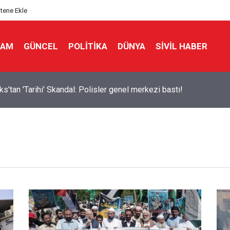
itene Ekle
LAM
GÜNCEL
POLITIKA
DÜNYA
SIVIL HABER
ks'tan 'Tarihi' Skandal: Polisler genel merkezi bastı!