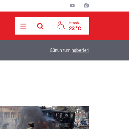
İstanbul
23 °C
16:21
İşgalci Yerleşimciler Filistinlilerin Evlerini Ateşe 
Günün tüm
haberleri