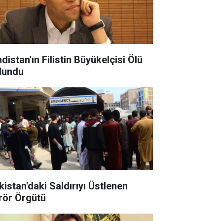
distan'ın Filistin Büyükelçisi Ölü
lundu
an'daki Saldırıyı Üstlenen
rör Örgütü