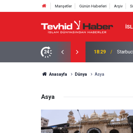
Manşetler
Günün Haberleri
Arşiv
S
İS
a yeni bir marka ismi buldu!
24
18:29
Starbuc
Anasayfa
Dünya
Asya
Asya