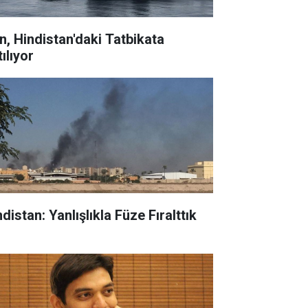
an, Hindistan'daki Tatbikata
ılıyor
distan: Yanlışlıkla Füze Fıralttık