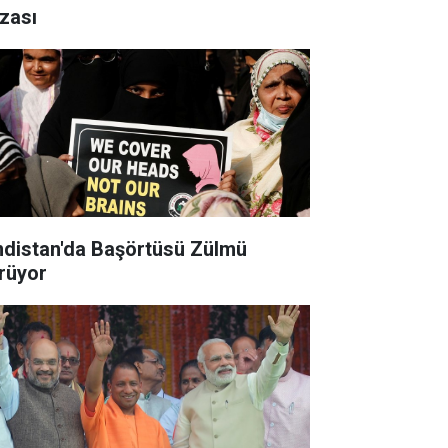
zası
tan'da Başörtüsü Zülmü
rüyor