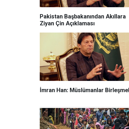
Pakistan Başbakanından Akıllara
Ziyan Çin Açıklaması
İmran Han: Müslümanlar Birleşmel