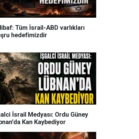
libaf: Tüm İsrail-ABD varlıkları
şru hedefimizdir
galci İsrail Medyası: Ordu Güney
bnan’da Kan Kaybediyor