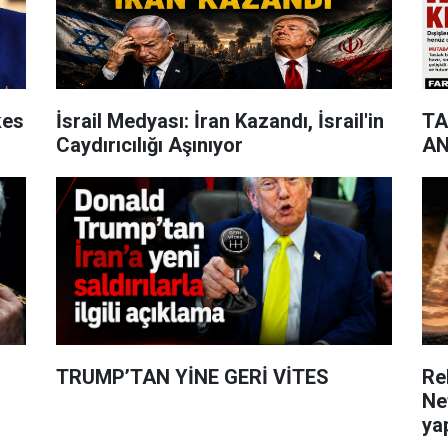
kes
İsrail Medyası: İran Kazandı, İsrail'in
TA
Caydırıcılığı Aşınıyor
A
TRUMP’TAN YİNE GERİ VİTES
Re
Net
ya