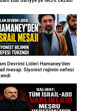
sam Ebu Safiyye'ye tecrit cezası
lam Devrimi Lideri Hamaney'den
ail mesajı: Siyonist rejimin nefesi
kendi