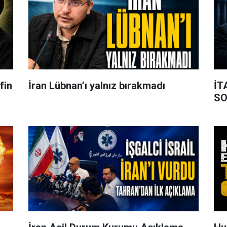
fin
İran Lübnan’ı yalnız bırakmadı
İT
S