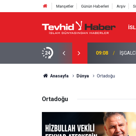
Manşetler
Günün Haberleri
Arşiv
S
İS
LERİNE HÜRMÜZ YASAĞI
24
09:08
İŞGALC
Anasayfa
Dünya
Ortadoğu
Ortadoğu