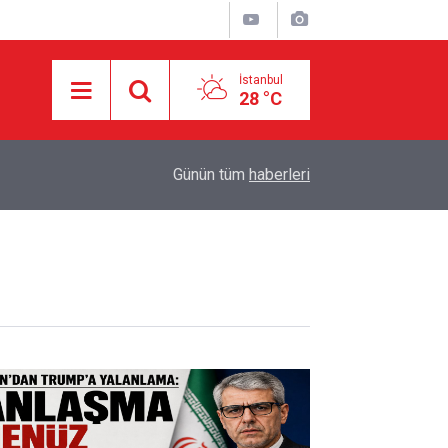
İstanbul
28 °C
05:57
Makale: Muhasara İçindeki Topraklarda Aşk.
Günün tüm
haberleri