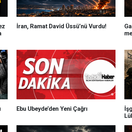
ez
İran, Ramat David Üssü’nü Vurdu!
Ga
a
me
ı
Ebu Ubeyde’den Yeni Çağrı
İş
Lü