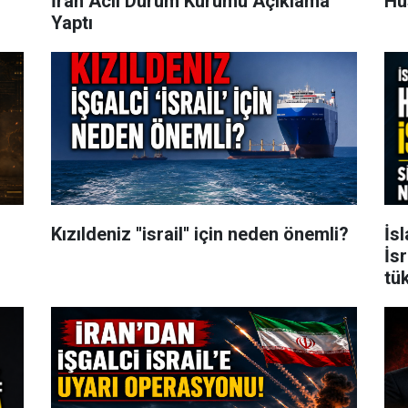
İran Acil Durum Kurumu Açıklama
Hu
Yaptı
Kızıldeniz ''israil'' için neden önemli?
İs
İsr
tü