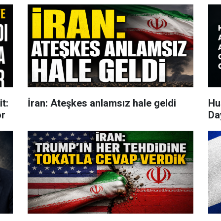
t:
İran: Ateşkes anlamsız hale geldi
Hu
or
Da