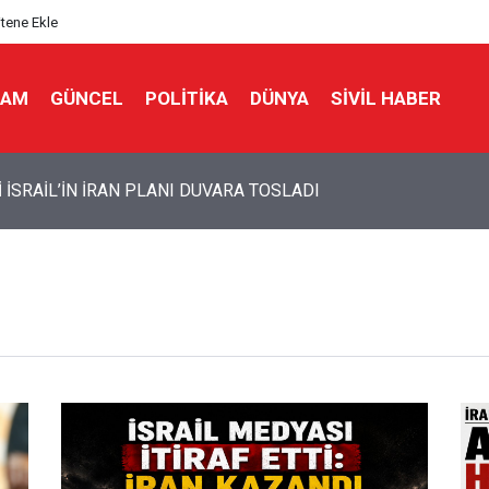
itene Ekle
LAM
GÜNCEL
POLITIKA
DÜNYA
SIVIL HABER
İ İSRAİL’İN İRAN PLANI DUVARA TOSLADI