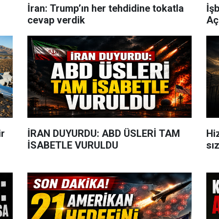
İran: Trump’ın her tehdidine tokatla
İş
cevap verdik
Aç
ir
İRAN DUYURDU: ABD ÜSLERİ TAM
Hiz
İSABETLE VURULDU
sı