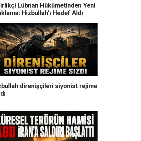
birlikçi Lübnan Hükümetinden Yeni
ıklama: Hizbullah’ı Hedef Aldı
bullah direnişçileri siyonist rejime
zdı