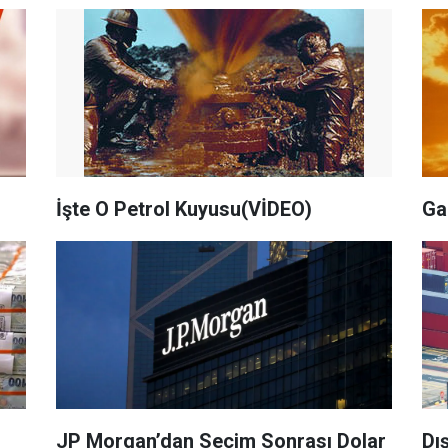
İşte O Petrol Kuyusu(VİDEO)
Ga
JP Morgan’dan Seçim Sonrası Dolar
Dı