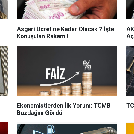
Asgari Ücret ne Kadar Olacak ? İşte
AK
Konuşulan Rakam !
Aç
Ekonomistlerden İlk Yorum: TCMB
TC
Buzdağını Gördü
!