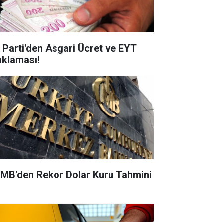
 Parti'den Asgari Ücret ve EYT
ıklaması!
MB'den Rekor Dolar Kuru Tahmini