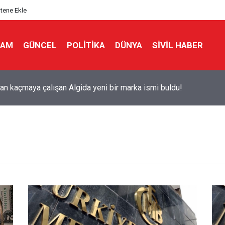
itene Ekle
LAM
GÜNCEL
POLITIKA
DÜNYA
SIVIL HABER
ks'tan 'Tarihi' Skandal: Polisler genel merkezi bastı!