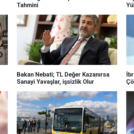
Tahmini
Yü
Bakan Nebati; TL Değer Kazanırsa
İb
Sanayi Yavaşlar, işsizlik Olur
Çö