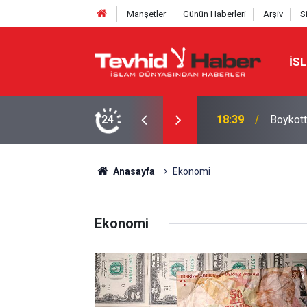
Manşetler
Günün Haberleri
Arşiv
S
İS
a yeni bir marka ismi buldu!
24
18:29
Starbuc
Anasayfa
Ekonomi
Ekonomi