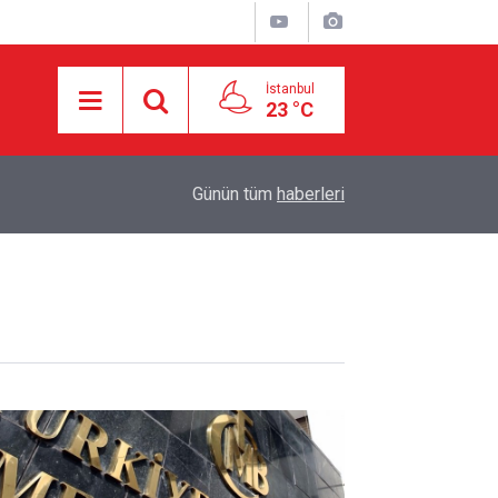
İstanbul
23 °C
16:21
İşgalci Yerleşimciler Filistinlilerin Evlerini Ateşe 
Günün tüm
haberleri