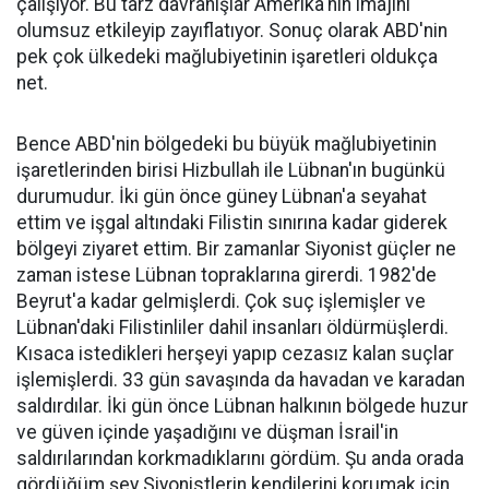
çalışıyor. Bu tarz davranışlar Amerika'nın imajını
olumsuz etkileyip zayıflatıyor. Sonuç olarak ABD'nin
pek çok ülkedeki mağlubiyetinin işaretleri oldukça
net.
Bence ABD'nin bölgedeki bu büyük mağlubiyetinin
işaretlerinden birisi Hizbullah ile Lübnan'ın bugünkü
durumudur. İki gün önce güney Lübnan'a seyahat
ettim ve işgal altındaki Filistin sınırına kadar giderek
bölgeyi ziyaret ettim. Bir zamanlar Siyonist güçler ne
zaman istese Lübnan topraklarına girerdi. 1982'de
Beyrut'a kadar gelmişlerdi. Çok suç işlemişler ve
Lübnan'daki Filistinliler dahil insanları öldürmüşlerdi.
Kısaca istedikleri herşeyi yapıp cezasız kalan suçlar
işlemişlerdi. 33 gün savaşında da havadan ve karadan
saldırdılar. İki gün önce Lübnan halkının bölgede huzur
ve güven içinde yaşadığını ve düşman İsrail'in
saldırılarından korkmadıklarını gördüm. Şu anda orada
gördüğüm şey Siyonistlerin kendilerini korumak için