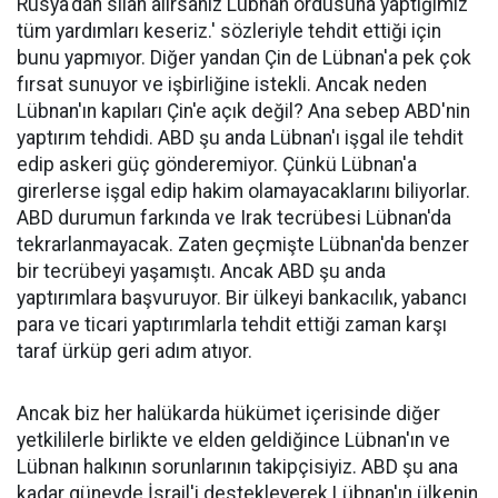
Rusya'dan silah alırsanız Lübnan ordusuna yaptığımız
tüm yardımları keseriz.' sözleriyle tehdit ettiği için
bunu yapmıyor. Diğer yandan Çin de Lübnan'a pek çok
fırsat sunuyor ve işbirliğine istekli. Ancak neden
Lübnan'ın kapıları Çin'e açık değil? Ana sebep ABD'nin
yaptırım tehdidi. ABD şu anda Lübnan'ı işgal ile tehdit
edip askeri güç gönderemiyor. Çünkü Lübnan'a
girerlerse işgal edip hakim olamayacaklarını biliyorlar.
ABD durumun farkında ve Irak tecrübesi Lübnan'da
tekrarlanmayacak. Zaten geçmişte Lübnan'da benzer
bir tecrübeyi yaşamıştı. Ancak ABD şu anda
yaptırımlara başvuruyor. Bir ülkeyi bankacılık, yabancı
para ve ticari yaptırımlarla tehdit ettiği zaman karşı
taraf ürküp geri adım atıyor.
Ancak biz her halükarda hükümet içerisinde diğer
yetkililerle birlikte ve elden geldiğince Lübnan'ın ve
Lübnan halkının sorunlarının takipçisiyiz. ABD şu ana
kadar güneyde İsrail'i destekleyerek Lübnan'ın ülkenin