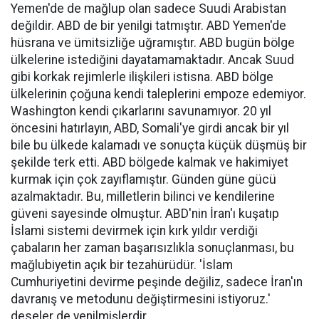
Yemen'de de mağlup olan sadece Suudi Arabistan
değildir. ABD de bir yenilgi tatmıştır. ABD Yemen'de
hüsrana ve ümitsizliğe uğramıştır. ABD bugün bölge
ülkelerine istediğini dayatamamaktadır. Ancak Suud
gibi korkak rejimlerle ilişkileri istisna. ABD bölge
ülkelerinin çoğuna kendi taleplerini empoze edemiyor.
Washington kendi çıkarlarını savunamıyor. 20 yıl
öncesini hatırlayın, ABD, Somali'ye girdi ancak bir yıl
bile bu ülkede kalamadı ve sonuçta küçük düşmüş bir
şekilde terk etti. ABD bölgede kalmak ve hakimiyet
kurmak için çok zayıflamıştır. Günden güne gücü
azalmaktadır. Bu, milletlerin bilinci ve kendilerine
güveni sayesinde olmuştur. ABD'nin İran'ı kuşatıp
İslami sistemi devirmek için kırk yıldır verdiği
çabaların her zaman başarısızlıkla sonuçlanması, bu
mağlubiyetin açık bir tezahürüdür. 'İslam
Cumhuriyetini devirme peşinde değiliz, sadece İran'ın
davranış ve metodunu değiştirmesini istiyoruz.'
deseler de yenilmişlerdir.