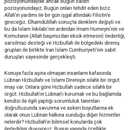
pozisyonundaydık ancak bugün saldırı
pozisyonundayız. Bugün onları tehdit eden biziz.
Allah'ın yardımı ile bir gün işgal altındaki Filistin'e
gireceğiz. Elhamdülillah sonuçta denklem değişti ve
bu da İslam İnkılabı'nın ardından İmam Humeyni'nin ve
Komutanın (Allah başımızdan eksik etmesin) önderliği,
sarsılmaz desteği ve Hizbullah ile bölgedeki direniş
grupları ile birlikte İran İslam Cumhuriyeti'nin sabit
duruşları sayesinde gerçekleşti.
Konuya fazla aşina olmayan insanların kafasında
Lübnan Hizbullahı ve İslami Direnişin silahlı bir örgüt
imajı var. Onlara göre Hizbullah sadece silahlı bir
örgüt. Hizbullah'ın Lübnan'ı korumak ve bu bağlamda
kendisi ile ilgili yaptığı sorumluluk tanımları
doğrultusunda savunma ve askeri boyutlarına ek
olarak onun Lübnan halkına sunduğu diğer hizmetler
nelerdir? Hizbullah'ın bilimsel konularda çok
ilerlediğini duyuyoruz. Bunun yanında özellikle