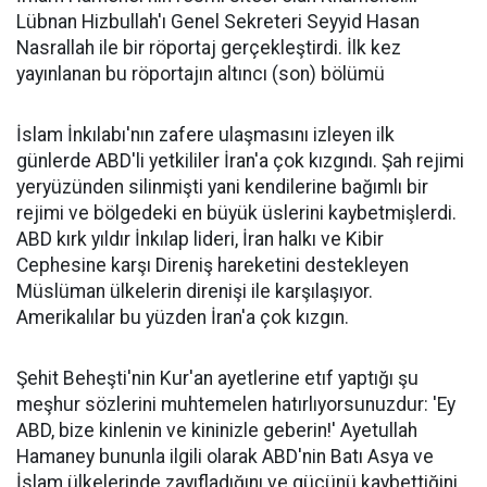
Lübnan Hizbullah'ı Genel Sekreteri Seyyid Hasan
Nasrallah ile bir röportaj gerçekleştirdi. İlk kez
yayınlanan bu röportajın altıncı (son) bölümü
İslam İnkılabı'nın zafere ulaşmasını izleyen ilk
günlerde ABD'li yetkililer İran'a çok kızgındı. Şah rejimi
yeryüzünden silinmişti yani kendilerine bağımlı bir
rejimi ve bölgedeki en büyük üslerini kaybetmişlerdi.
ABD kırk yıldır İnkılap lideri, İran halkı ve Kibir
Cephesine karşı Direniş hareketini destekleyen
Müslüman ülkelerin direnişi ile karşılaşıyor.
Amerikalılar bu yüzden İran'a çok kızgın.
Şehit Beheşti'nin Kur'an ayetlerine etıf yaptığı şu
meşhur sözlerini muhtemelen hatırlıyorsunuzdur: 'Ey
ABD, bize kinlenin ve kininizle geberin!' Ayetullah
Hamaney bununla ilgili olarak ABD'nin Batı Asya ve
İslam ülkelerinde zayıfladığını ve gücünü kaybettiğini