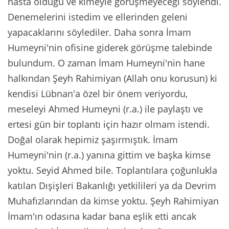
hasta olduğu ve kimeyle görüşmeyeceği söylendi.
Denemelerini istedim ve ellerinden geleni
yapacaklarını söylediler. Daha sonra İmam
Humeyni'nin ofisine giderek görüşme talebinde
bulundum. O zaman İmam Humeyni'nin hane
halkından Şeyh Rahimiyan (Allah onu korusun) ki
kendisi Lübnan'a özel bir önem veriyordu,
meseleyi Ahmed Humeyni (r.a.) ile paylaştı ve
ertesi gün bir toplantı için hazır olmam istendi.
Doğal olarak hepimiz şaşırmıştık. İmam
Humeyni'nin (r.a.) yanına gittim ve başka kimse
yoktu. Seyid Ahmed bile. Toplantılara çoğunlukla
katılan Dışişleri Bakanlığı yetkilileri ya da Devrim
Muhafızlarından da kimse yoktu. Şeyh Rahimiyan
İmam'ın odasına kadar bana eşlik etti ancak