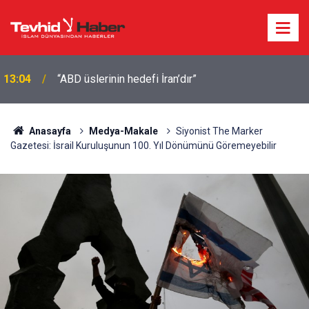
12:50
CIA bu ülkede gizli bir görev gücü kurdu
Anasayfa
Medya-Makale
Siyonist The Marker
Gazetesi: İsrail Kuruluşunun 100. Yıl Dönümünü Göremeyebilir