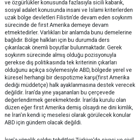
ve özgürlükler konusunda fazlasıyla sicili kabarık,
sosyal adalet konusunda insani ve İslami kriterlerden
uzak bölge devletleri Filistin'de devam eden soykırım
sürecinde de first Amerika demeye devam
etmektedirler. Varlıkları bir anlamda bunu demelerine
bağlıdır. Bölge halkları için bu durumda ders
çıkarılacak önemli boyutlar bulunmaktadır. Gerek
soykırım sürecinde almış olduğu pozisyonuyla
gerekse dış politikasında tek kriterinin çıkarları
olduğunu açıkça söylemesiyle ABD, bölgede yerel ve
küresel herhangi bir despotizme karşı(first Amerika
dediği müddetçe) halk ayaklanmasına destek verecek
değildir. İran'da yine yaşananları bu çerçevede
değerlendirmek gerekmektedir. İran'da kurulu olan
düzen eğer first Amerika demiş olsaydı ne dini kimlik,
ne İran'ın kendi iç meselesi olarak görülecek konular
ABD için gündem olacak değildi.
İran'a yönelik saldırı tehditleri Türkiye'de siyasi ve sivil