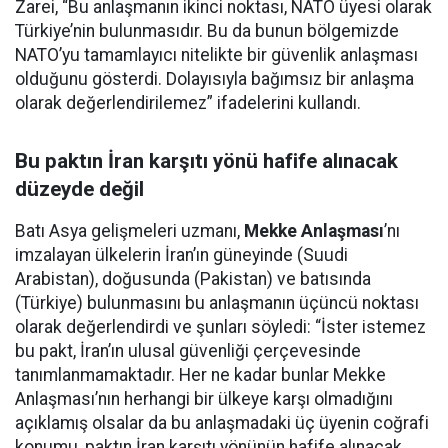
Zarei, “Bu anlaşmanın ikinci noktası, NATO üyesi olarak
Türkiye’nin bulunmasıdır. Bu da bunun bölgemizde
NATO’yu tamamlayıcı nitelikte bir güvenlik anlaşması
olduğunu gösterdi. Dolayısıyla bağımsız bir anlaşma
olarak değerlendirilemez” ifadelerini kullandı.
Bu paktın İran karşıtı yönü hafife alınacak
düzeyde değil
Batı Asya gelişmeleri uzmanı,
Mekke Anlaşması
’nı
imzalayan ülkelerin İran’ın güneyinde (Suudi
Arabistan), doğusunda (Pakistan) ve batısında
(Türkiye) bulunmasını bu anlaşmanın üçüncü noktası
olarak değerlendirdi ve şunları söyledi: “İster istemez
bu pakt, İran’ın ulusal güvenliği çerçevesinde
tanımlanmamaktadır. Her ne kadar bunlar Mekke
Anlaşması’nın herhangi bir ülkeye karşı olmadığını
açıklamış olsalar da bu anlaşmadaki üç üyenin coğrafi
konumu, paktın İran karşıtı yönünün hafife alınacak