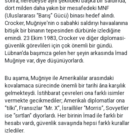
sonra, neredeyse aynı şekildeki başka bir saldırıda,
dört milden daha yakın bir mesafedeki MNF
(Uluslararası “Barış” Gücü) binası hedef alındı.
Crocker, Muğniye'nin o sabahki saldırıyı havaalanına
bitişik bir binanın tepesinden dürbünle izlediğine
emindi. 23 Ekim 1983, Crocker ve diğer diplomasi-
güvenlik görevlileri için çok önemli bir gündü.
Lübnan'da başımıza gelen her şeyin arkasında İmad
Muğniye var, diye düşünüyorlardı.
Bu aşama, Muğniye ile Amerikalılar arasındaki
kovalamaca sürecinde önemli bir tarihi âna karşılık
gelmekteydi. İstihbarat çevreleri ona farklı isimler
vermekte gecikmediler; Amerikalı diplomatlar ona
“tilki”, Fransızlar “Mr. X”, İsrailliler “Morris”, Sovyetler
ise “sırtlan” diyorlardı. Her birinin İmad ile farklı bir
hesabı vardı, güvenlik savaşında hepsi farklı kurallar
izlediler.