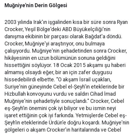
Muğniye'nin Derin Gölgesi
2003 yılında Irak'ın işgalinden kısa bir süre sonra Ryan
Crocker, Yeşil Bölge'deki ABD Büyükelçiliği'nin
danışma ekibinin bir parçası olarak Bağdat'a döndü.
Crocker, Muğniye'yi araştırıyor, onu bulmaya
çalışıyordu. Muğniye'nin şehadetinden sonra Crocker,
hikâyesinin en uzun bölümünün sonuna geldiğini
hissettiğini söylüyor. 18 Ocak 2015 akşamı şu haberi
almamış olsaydı eğer, bir an için zafer duygusu
hissedebilirdi elbette. “O akşam İsrail uçakları,
Suriye'nin güneyinde Cebel el-Şeyh'in eteklerinde bir
Hizbullah konvoyunu vurdu ve saldırı Cihad İmad
Muğniye'nin şehadetiyle sonuçlandı." Crocker, Cebel
eş-Şeyh’in önemini çok iyi biliyor ve bu ismin neyi
işaret ettiğinin çok iyi farkında. Yetmişlerde Cebel eş-
Şeyh’in eteklerinde Ürdün'e doğru koşardı. Muğniye'nin
gölgeleri o akşam Crocker'ın haritalarında ve Cebel