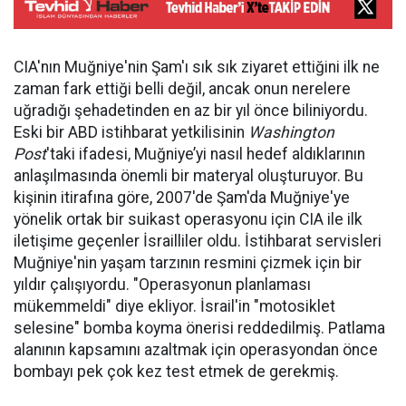
CIA'nın Muğniye'nin Şam'ı sık sık ziyaret ettiğini ilk ne
zaman fark ettiği belli değil, ancak onun nerelere
uğradığı şehadetinden en az bir yıl önce biliniyordu.
Eski bir ABD istihbarat yetkilisinin
Washington
Post
'taki ifadesi, Muğniye’yi nasıl hedef aldıklarının
anlaşılmasında önemli bir materyal oluşturuyor. Bu
kişinin itirafına göre, 2007'de Şam'da Muğniye'ye
yönelik ortak bir suikast operasyonu için CIA ile ilk
iletişime geçenler İsrailliler oldu. İstihbarat servisleri
Muğniye'nin yaşam tarzının resmini çizmek için bir
yıldır çalışıyordu. "Operasyonun planlaması
mükemmeldi" diye ekliyor. İsrail'in "motosiklet
selesine" bomba koyma önerisi reddedilmiş. Patlama
alanının kapsamını azaltmak için operasyondan önce
bombayı pek çok kez test etmek de gerekmiş.