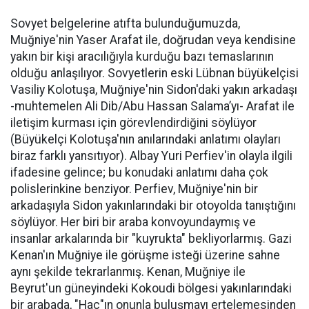
Sovyet belgelerine atıfta bulunduğumuzda,
Muğniye'nin Yaser Arafat ile, doğrudan veya kendisine
yakın bir kişi aracılığıyla kurduğu bazı temaslarının
olduğu anlaşılıyor. Sovyetlerin eski Lübnan büyükelçisi
Vasiliy Kolotuşa, Muğniye'nin Sidon'daki yakın arkadaşı
-muhtemelen Ali Dib/Abu Hassan Salama’yı- Arafat ile
iletişim kurması için görevlendirdiğini söylüyor
(Büyükelçi Kolotuşa'nın anılarındaki anlatımı olayları
biraz farklı yansıtıyor). Albay Yuri Perfiev'in olayla ilgili
ifadesine gelince; bu konudaki anlatımı daha çok
polislerinkine benziyor. Perfiev, Muğniye'nin bir
arkadaşıyla Sidon yakınlarındaki bir otoyolda tanıştığını
söylüyor. Her biri bir araba konvoyundaymış ve
insanlar arkalarında bir "kuyrukta" bekliyorlarmış. Gazi
Kenan'ın Muğniye ile görüşme isteği üzerine sahne
aynı şekilde tekrarlanmış. Kenan, Muğniye ile
Beyrut'un güneyindeki Kokoudi bölgesi yakınlarındaki
bir arabada, "Hac"ın onunla buluşmayı ertelemesinden