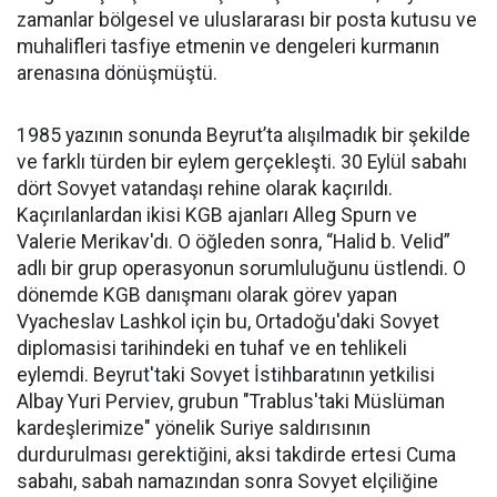
zamanlar bölgesel ve uluslararası bir posta kutusu ve
muhalifleri tasfiye etmenin ve dengeleri kurmanın
arenasına dönüşmüştü.
1985 yazının sonunda Beyrut’ta alışılmadık bir şekilde
ve farklı türden bir eylem gerçekleşti. 30 Eylül sabahı
dört Sovyet vatandaşı rehine olarak kaçırıldı.
Kaçırılanlardan ikisi KGB ajanları Alleg Spurn ve
Valerie Merikav'dı. O öğleden sonra, “Halid b. Velid”
adlı bir grup operasyonun sorumluluğunu üstlendi. O
dönemde KGB danışmanı olarak görev yapan
Vyacheslav Lashkol için bu, Ortadoğu'daki Sovyet
diplomasisi tarihindeki en tuhaf ve en tehlikeli
eylemdi. Beyrut'taki Sovyet İstihbaratının yetkilisi
Albay Yuri Perviev, grubun "Trablus'taki Müslüman
kardeşlerimize" yönelik Suriye saldırısının
durdurulması gerektiğini, aksi takdirde ertesi Cuma
sabahı, sabah namazından sonra Sovyet elçiliğine