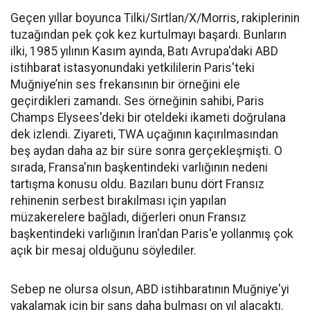
Geçen yıllar boyunca Tilki/Sırtlan/X/Morris, rakiplerinin
tuzağından pek çok kez kurtulmayı başardı. Bunların
ilki, 1985 yılının Kasım ayında, Batı Avrupa'daki ABD
istihbarat istasyonundaki yetkililerin Paris'teki
Muğniye’nin ses frekansının bir örneğini ele
geçirdikleri zamandı. Ses örneğinin sahibi, Paris
Champs Elysees'deki bir oteldeki ikameti doğrulana
dek izlendi. Ziyareti, TWA uçağının kaçırılmasından
beş aydan daha az bir süre sonra gerçekleşmişti. O
sırada, Fransa'nın başkentindeki varlığının nedeni
tartışma konusu oldu. Bazıları bunu dört Fransız
rehinenin serbest bırakılması için yapılan
müzakerelere bağladı, diğerleri onun Fransız
başkentindeki varlığının İran'dan Paris'e yollanmış çok
açık bir mesaj olduğunu söylediler.
Sebep ne olursa olsun, ABD istihbaratının Muğniye'yi
yakalamak için bir şans daha bulması on yıl alacaktı.