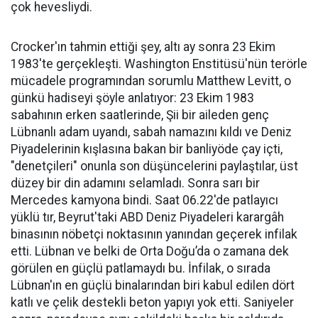
çok hevesliydi.
Crocker'ın tahmin ettiği şey, altı ay sonra 23 Ekim
1983'te gerçekleşti. Washington Enstitüsü'nün terörle
mücadele programından sorumlu Matthew Levitt, o
günkü hadiseyi şöyle anlatıyor: 23 Ekim 1983
sabahının erken saatlerinde, Şii bir aileden genç
Lübnanlı adam uyandı, sabah namazını kıldı ve Deniz
Piyadelerinin kışlasına bakan bir banliyöde çay içti,
"denetçileri" onunla son düşüncelerini paylaştılar, üst
düzey bir din adamını selamladı. Sonra sarı bir
Mercedes kamyona bindi. Saat 06.22'de patlayıcı
yüklü tır, Beyrut'taki ABD Deniz Piyadeleri karargâh
binasının nöbetçi noktasının yanından geçerek infilak
etti. Lübnan ve belki de Orta Doğu’da o zamana dek
görülen en güçlü patlamaydı bu. İnfilak, o sırada
Lübnan'ın en güçlü binalarından biri kabul edilen dört
katlı ve çelik destekli beton yapıyı yok etti. Saniyeler