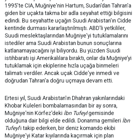
1995'te CIA, Muğniye'nin Hartum, Sudan'dan Tahran'a
giden bir uçakta takma bir adla seyahat ettiği bilgisini
edindi. Bu seyahatte uçağın Suudi Arabistan'ın Cidde
kentinde durması kararlaştırılmıştı. ABD'li yetkililer,
Suudi meslektaşlarından Muğniye'yi tutuklamalarını
istediler ama Suudi Arabistan bunun sonuçlarına
katlanamayacağını iyi biliyordu. Bu yüzden Suudi
istihbaratı işi Amerikalılara bıraktı, onlar da Muğniye’yi
tutuklamak için ekiplerine hızla uçağa binmeleri
talimatı verdiler. Ancak uçak Cidde'ye inmedi ve
doğrudan Tahran'a doğru uçmaya devam etti.
Ertesi yıl, Suudi Arabistan'ın Dhahran yakınlarındaki
Khobar Kuleleri bombalamasından bir ay sonra,
Muğniye'nin Körfez'deki
İbn Tufeyl
gemisinde
olduğuna dair bilgi elde edildi. Donanma gemileri
İbn
Tufeyl
'i takip ederken, bir deniz komando ekibi
Muğniye'yi Katar kıyılarında kaçırmak için plan