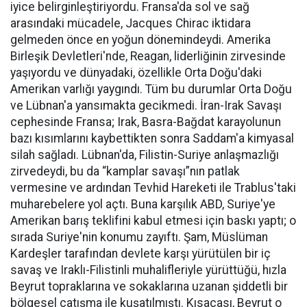
iyice belirginleştiriyordu. Fransa'da sol ve sağ
arasındaki mücadele, Jacques Chirac iktidara
gelmeden önce en yoğun dönemindeydi. Amerika
Birleşik Devletleri'nde, Reagan, liderliğinin zirvesinde
yaşıyordu ve dünyadaki, özellikle Orta Doğu'daki
Amerikan varlığı yaygındı. Tüm bu durumlar Orta Doğu
ve Lübnan'a yansımakta gecikmedi. İran-Irak Savaşı
cephesinde Fransa; Irak, Basra-Bağdat karayolunun
bazı kısımlarını kaybettikten sonra Saddam'a kimyasal
silah sağladı. Lübnan'da, Filistin-Suriye anlaşmazlığı
zirvedeydi, bu da “kamplar savaşı”nın patlak
vermesine ve ardından Tevhid Hareketi ile Trablus'taki
muharebelere yol açtı. Buna karşılık ABD, Suriye'ye
Amerikan barış teklifini kabul etmesi için baskı yaptı; o
sırada Suriye'nin konumu zayıftı. Şam, Müslüman
Kardeşler tarafından devlete karşı yürütülen bir iç
savaş ve Iraklı-Filistinli muhalifleriyle yürüttüğü, hızla
Beyrut topraklarına ve sokaklarına uzanan şiddetli bir
bölgesel çatışma ile kuşatılmıştı. Kısacası, Beyrut o