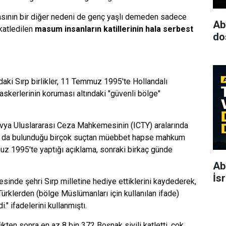
masının bir diğer nedeni de genç yaşlı demeden sadece
Ab
katledilen
masum insanların katillerinin hala serbest
dos
ki Sırp birlikler, 11 Temmuz 1995'te Hollandalı
askerlerinin koruması altındaki "güvenli bölge"
vya Uluslararası Ceza Mahkemesinin (ICTY) aralarında
ın da bulunduğu birçok suçtan müebbet hapse mahkum
uz 1995'te yaptığı açıklama, sonraki birkaç günde
Ab
İs
esinde şehri Sırp milletine hediye ettiklerini kaydederek,
Türklerden (bölge Müslümanları için kullanılan ifade)
." ifadelerini kullanmıştı.
ükten sonra en az 8 bin 372 Boşnak sivili katletti, çok