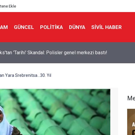
itene Ekle
LAM
GÜNCEL
POLITIKA
DÜNYA
SIVIL HABER
ks'tan 'Tarihi' Skandal: Polisler genel merkezi bastı!
 Yara Srebrenitsa...30. Yıl
Me