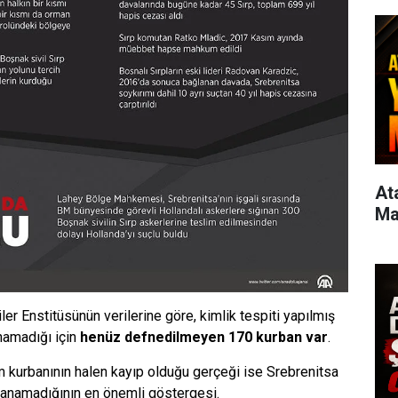
Atas
Ma
er Enstitüsünün verilerine göre, kimlik tespiti yapılmış
namadığı için
henüz defnedilmeyen 170 kurban var
.
m kurbanının halen kayıp olduğu gerçeği ise Srebrenitsa
panamadığının en önemli göstergesi.