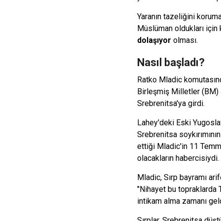
Yaranın tazeliğini koru
Müslüman oldukları için 
dolaşıyor
olması.
Nasıl başladı?
Ratko Mladic komutasında
Birleşmiş Milletler (BM) 
Srebrenitsa'ya girdi.
Lahey'deki Eski Yugosla
Srebrenitsa soykırımın
ettiği Mladic'in 11 Temm
olacakların habercisiydi.
Mladic, Sırp bayramı arif
"Nihayet bu topraklarda 
intikam alma zamanı geldi
Sırplar, Srebrenitsa düşt