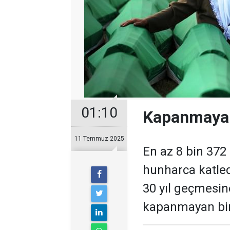
01:10
Kapanmayan 
11 Temmuz 2025
En az 8 bin 372 
hunharca katled
30 yıl geçmesin
kapanmayan bir