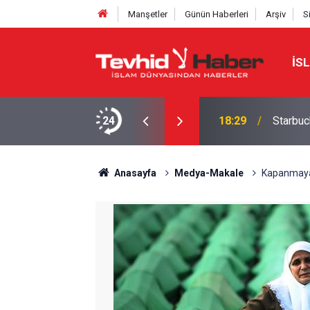
Manşetler
Günün Haberleri
Arşiv
S
İS
a yeni bir marka ismi buldu!
24
18:29
Starbuc
Anasayfa
Medya-Makale
Kapanmayan