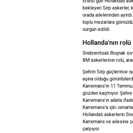
Ertesi gün Hollandalı as
bekleyen Sırp askerler, 
orada ailelerinden ayırdı.
toplu mezarlara gömüldü. 
sürgün edildi.
Hollanda'nın rolü
Srebrenitsalı Boşnak siv
BM askerlerinin rolü, ar
Şehrin Sırp güçlerince i
aşina olduğu görüntüler
Karremans'ın 11 Temmuz
gözden kaçmıyor. Şehre g
Karremans'ın adeta ifade
Karremans'a içki ısmarlam
Hollandalı askerlerin S
Karremans ve ailesine çe
çarpıyor.