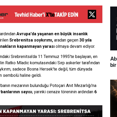
n ardından
Avrupa'da yaşanan en büyük insanlık
irilen
Srebrenitsa soykırımı,
aradan geçen
30
yıla
akların kapanmayan yarası
olmaya devam ediyor.
ndaki Srebrenitsa'da 11 Temmuz 1995'te başlayan, en
Ab
lin Ratko Mladic komutasındaki Sırp askerler tarafından
bi
ykırım, sadece Bosna Hersek'te değil, tüm dünyada
ın sembolü haline geldi.
rbanın mezarının bulunduğu Potoçari Anıt Mezarlığı'na
banlarının sayısı
, yarınki cenaze töreninin ardından
6