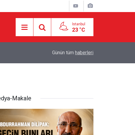
İstanbul
23 °C
16:21
İşgalci Yerleşimciler Filistinlilerin Evlerini Ateşe 
Günün tüm
haberleri
dya-Makale