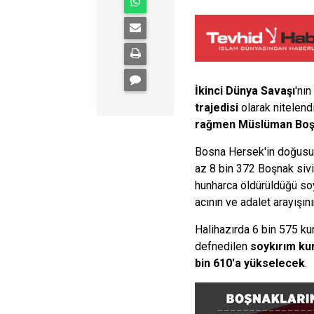
İkinci Dünya Savaşı
'nı
trajedisi
olarak nitelend
rağmen Müslüman Boşn
Bosna Hersek'in doğusu
az 8 bin 372 Boşnak sivi
hunharca öldürüldüğü so
acının ve adalet arayışın
Halihazırda 6 bin 575 ku
defnedilen
soykırım kur
bin 610'a yükselecek
.