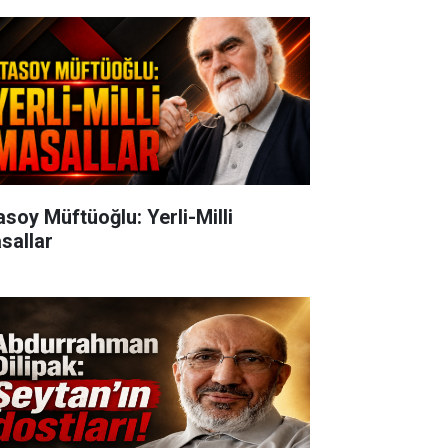
oy Müftüoğlu: Yerli-Milli
sallar