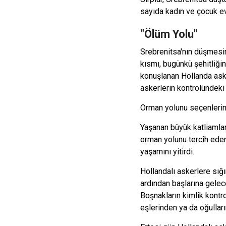
sayıda kadın ve çocuk ev
"Ölüm Yolu"
Srebrenitsa'nın düşmesi
kısmı, bugünkü şehitliği
konuşlanan Hollanda ask
askerlerin kontrolündek
Orman yolunu seçenlerin 
Yaşanan büyük katliamlar
orman yolunu tercih eden
yaşamını yitirdi.
Hollandalı askerlere sığ
ardından başlarına gelece
Boşnakların kimlik kontro
eşlerinden ya da oğulların