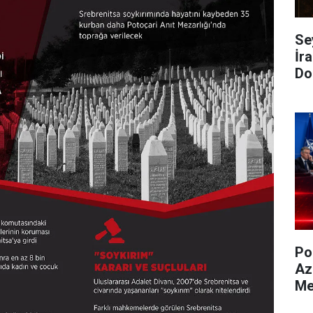
Se
İra
Do
Po
Az
Me