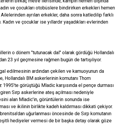
kerlerin birkaç metre ilerisinde, kampın hemen dışında
kadın ve çocukları otobüslere bindirirken erkekleri hemen
 Ailelerinden ayrılan erkekler, daha sonra katledilip farklı
Kadın ve çocuklar ise yıllardır yaşadıkları evlerinden
illerin o dönem "tutunacak dal" olarak gördüğü Hollandalı
adan 23 yıl geçmesine rağmen bugün de tartışılıyor.
şgal edilmesinin ardından çekilen ve kamuoyunun da
de, Hollandalı BM askerlerinin komutanı Thom
 1995'te görüştüğü Mladic karşısında el pençe durması
iren Sırp askerlerine ateş açılması nedeniyle
sini alan Mladic'in, görüntülerin sonunda ise
ası ve ikilinin birlikte kadeh kaldırması dikkati çekiyor.
rebrenitsa'dan uğurlanması öncesinde de Sırp komutanın
şitli hediyeler vermesi de bir başka detay olarak göze