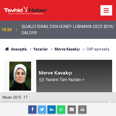
U
El-Cezire: Hürmüz Boğazı anlaşması çok yakında
10:15
açıklanacak
Anasayfa
Yazarlar
Merve Kavakçı
CHP aynı kafa
Merve Kavakçı
Yazarın Tüm Yazıları >
Nisan 2015
17