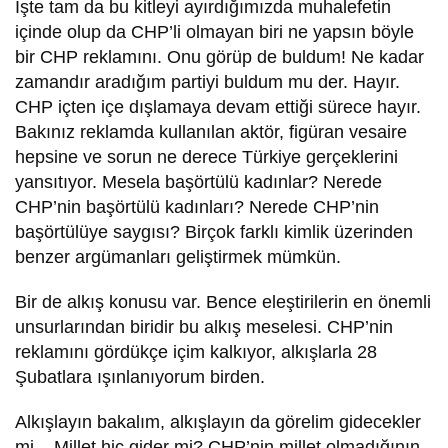
İşte tam da bu kitleyi ayırdığımızda muhalefetin
içinde olup da CHP’li olmayan biri ne yapsın böyle
bir CHP reklamını. Onu görüp de buldum! Ne kadar
zamandır aradığım partiyi buldum mu der. Hayır.
CHP içten içe dışlamaya devam ettiği sürece hayır.
Bakınız reklamda kullanılan aktör, figüran vesaire
hepsine ve sorun ne derece Türkiye gerçeklerini
yansıtıyor. Mesela başörtülü kadınlar? Nerede
CHP’nin başörtülü kadınları? Nerede CHP’nin
başörtülüye saygısı? Birçok farklı kimlik üzerinden
benzer argümanları geliştirmek mümkün.
Bir de alkış konusu var. Bence eleştirilerin en önemli
unsurlarından biridir bu alkış meselesi. CHP’nin
reklamını gördükçe içim kalkıyor, alkışlarla 28
Şubatlara ışınlanıyorum birden.
Alkışlayın bakalım, alkışlayın da görelim gidecekler
mi... Millet hiç gider mi? CHP’nin millet olmadığının