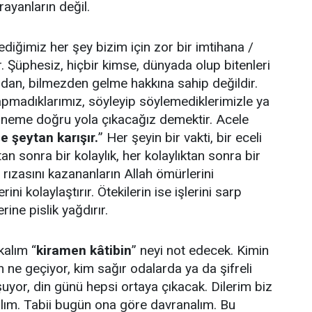
ayanların değil.
stediğimiz her şey bizim için zor bir imtihana /
r. Şüphesiz, hiçbir kimse, dünyada olup bitenleri
n, bilmezden gelme hakkına sahip değildir.
pmadıklarımız, söyleyip söylemediklerimizle ya
neme doğru yola çıkacağız demektir. Acele
e şeytan karışır.
” Her şeyin bir vakti, bir eceli
tan sonra bir kolaylık, her kolaylıktan sonra bir
n rızasını kazananların Allah ömürlerini
rini kolaylaştırır. Ötekilerin ise işlerini sarp
rine pislik yağdırır.
kalım “
kiramen kâtibin
” neyi not edecek. Kimin
 ne geçiyor, kim sağır odalarda ya da şifreli
şuyor, din günü hepsi ortaya çıkacak. Dilerim biz
lım. Tabii bugün ona göre davranalım. Bu