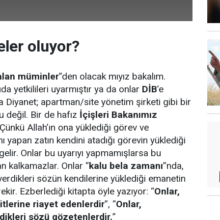
eler oluyor?
kalan müminler
”den olacak mıyız bakalım.
a yetkilileri uyarmıştır ya da onlar
DİB
’e
a Diyanet; apartman/site yönetim şirketi gibi bir
 değil. Bir de hafız
İçişleri Bakanımız
 Çünkü Allah’ın ona yüklediği görev ve
ı yapan zatın kendini atadığı görevin yüklediği
elir. Onlar bu uyarıyı yapmamışlarsa bu
n kalkamazlar. Onlar “
kalu bela zamanı
”nda,
verdikleri sözün kendilerine yüklediği emanetin
ekir. Ezberlediği kitapta öyle yazıyor: “
Onlar,
tlerine riayet edenlerdir
”, “
Onlar,
dikleri sözü gözetenlerdir.
”