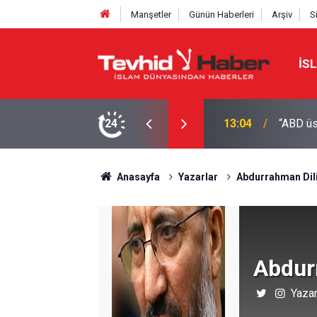
Manşetler
Günün Haberleri
Arşiv
S
İS
24
12:50
CIA bu 
Anasayfa
Yazarlar
Abdurrahman Dil
Abdur
Yazar