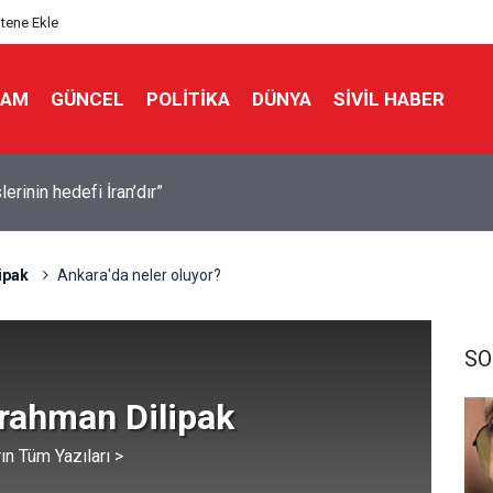
itene Ekle
LAM
GÜNCEL
POLITIKA
DÜNYA
SIVIL HABER
ülkede gizli bir görev gücü kurdu
ipak
Ankara'da neler oluyor?
SO
rahman Dilipak
ın Tüm Yazıları >