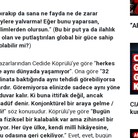
 bırakıp da sana ne fayda ne de zarar
eylere yalvarma! Eğer bunu yaparsan,
“A
limlerden olursun.
” (
Bu bir put ya da ilahlık
 olan ve putlaştırılan global bir güce sahip
olabilir mi?
)
azarlarından Cedide Köprülü’ye göre “
herkes
e aynı dünyada yaşamıyor
”. Ona göre “
32
inata baktığında aynı tehdidi görebiliyorsa
ardır. Göremiyorsa elinizde sadece aynı yöne
uvar kalır. Ki buna ittifak değil, ancak
sadüf denir. Konjonktürel bir araya gelme /
CI
i!
” söz konusudur. Köprülü’ye göre “
Bugün
ku
fiziksel bir kalabalık var ama zihinsel bir
yor. Her üye ülke, kendi millî hikâyesine,
u odasına geri çekiliyor.
” Evet, evet, bugün