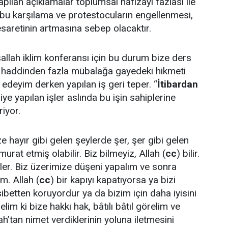
pılan açıklamalar toplumsal hafızayı fazlası ile
e bu karşılama ve protestocuların engellenmesi,
cesaretinin artmasına sebep olacaktır.
şallah iklim konferansı için bu durum bize ders
ki haddinden fazla mübalağa gayedeki hikmeti
 edeyim derken yapılan iş geri teper. “
İtibardan
diye yapılan işler aslında bu işin sahiplerine
riyor.
e hayır gibi gelen şeylerde şer, şer gibi gelen
murat etmiş olabilir. Biz bilmeyiz, Allah (
cc
) bilir.
er. Biz üzerimize düşeni yapalım ve sonra
m. Allah (
cc
) bir kapıyı kapatıyorsa ya bizi
ibetten koruyordur ya da bizim için daha iyisini
lim ki bize hakkı hak, bâtılı bâtıl görelim ve
ah’tan nimet verdiklerinin yoluna iletmesini