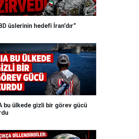
BD üslerinin hedefi İran’dır”
A bu ülkede gizli bir görev gücü
rdu