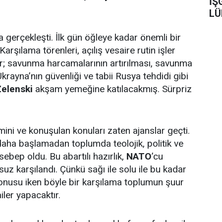
İŞ
LÜ
gerçekleşti. İlk gün öğleye kadar önemli bir
rşılama törenleri, açılış vesaire rutin işler
r; savunma harcamalarının artırılması, savunma
rayna’nın güvenliği ve tabii Rusya tehdidi gibi
elenski
akşam yemeğine katılacakmış. Sürpriz
mini ve konuşulan konuları zaten ajanslar geçti.
aha başlamadan toplumda teolojik, politik ve
ebep oldu. Bu abartılı hazırlık,
NATO
’cu
uz karşılandı. Çünkü sağı ile solu ile bu kadar
onusu iken böyle bir karşılama toplumun şuur
iler yapacaktır.