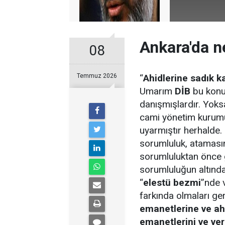
Ankara'da n
08
Temmuz 2026
“
Ahidlerine sadık 
Umarım
DİB
bu konud
danışmışlardır. Yoks
cami yönetim kurumu
uyarmıştır herhalde.
sorumluluk, atamasın
sorumluluktan önce g
sorumluluğun altında
“
elestü bezmi
”nde 
farkında olmaları ger
emanetlerine ve ahi
emanetlerini ve ver