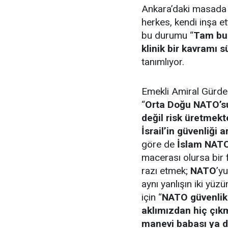
Ankara’daki masada 
herkes, kendi inşa e
bu durumu “
Tam bur
klinik bir kavramı 
tanımlıyor.
Emekli Amiral Gürden
“
Orta Doğu NATO’s
değil risk üretmekt
İsrail’in güvenliği 
göre de
İslam NATO
macerası olursa bir f
razı etmek;
NATO
’y
aynı yanlışın iki yüz
için “
NATO güvenlik 
aklımızdan hiç çık
manevi babası ya da 