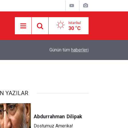
İstanbul
30 °C
10:34
Açıkça dillendirdiler: Dünya nüfusu yarıya indiril
Günün tüm
haberleri
N YAZILAR
Abdurrahman
Dilipak
Dostumuz Amerika!