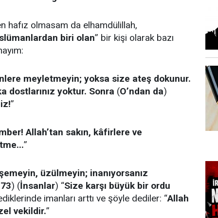
en hafız olmasam da elhamdülillah,
lümanlardan biri olan
” bir kişi olarak bazı
nayım:
lere meyletmeyin; yoksa size ateş dokunur.
ka dostlarınız yoktur. Sonra
(
O’ndan da
)
iz!
”
ber! Allah’tan sakın, kâfirlere ve
tme...
”
şemeyin, üzülmeyin; inanıyorsanız
173
) (
İnsanlar
) “
Size karşı büyük bir ordu
ediklerinde imanları arttı ve şöyle dediler: “
Allah
el vekildir.
”