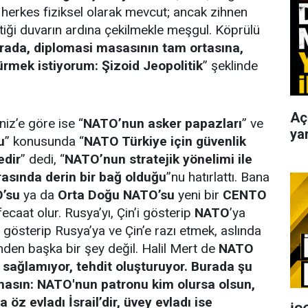
herkes fiziksel olarak mevcut; ancak zihnen
ttiği duvarın ardına çekilmekle meşgul. Köprülü
ada, diplomasi masasının tam ortasına,
sürmek istiyorum: Şizoid Jeopolitik
” şeklinde
Aç
iz’e göre ise “
NATO’nun asker papazları
” ve
yar
u
” konusunda “
NATO Türkiye için güvenlik
edir
” dedi, “
NATO’nun stratejik yönelimi ile
arasında derin bir bağ olduğu
”nu hatırlattı. Bana
’su
ya da
Orta Doğu NATO’su
yeni bir
CENTO
ecaat olur. Rusya’yı, Çin’i gösterip
NATO
’ya
u gösterip Rusya’ya ve Çin’e razı etmek, aslında
ünden başka bir şey değil. Halil Mert de
NATO
sağlamıyor, tehdit oluşturuyor. Burada şu
masın: NATO'nun patronu kim olursa olsun,
öz evladı İsrail’dir, üvey evladı ise