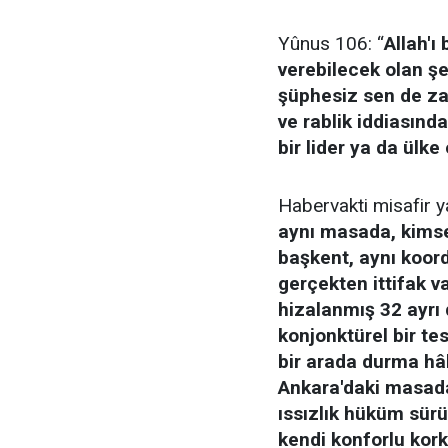
Yûnus 106: “
Allah'ı
verebilecek olan ş
şüphesiz sen de za
ve rablik iddiasında
bir lider ya da ülke 
Habervakti misafir y
aynı masada, kims
başkent, aynı koord
gerçekten ittifak v
hizalanmış 32 ayrı d
konjonktürel bir te
bir arada durma hâl
Ankara'daki masada 
ıssızlık hüküm sürü
kendi konforlu kork