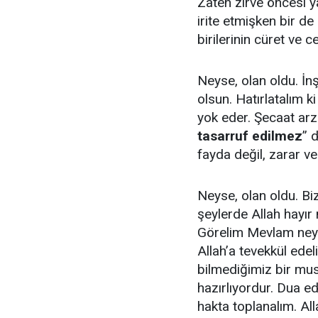
Zaten zirve öncesi ya
irite etmişken bir d
birilerinin cüret ve 
Neyse, olan oldu. İn
olsun. Hatırlatalım 
yok eder. Şecaat arz
tasarruf edilmez
” 
fayda değil, zarar ve
Neyse, olan oldu. Biz
şeylerde Allah hayır 
Görelim Mevlam neyl
Allah’a tevekkül edeli
bilmediğimiz bir mus
hazırlıyordur. Dua ede
hakta toplanalım. All