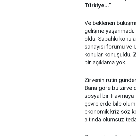
Türkiye...
”
Ve beklenen buluşma 
gelişme yaşanmadı. Ka
oldu. Sabahki konula
sanayisi forumu ve Uk
konular konuşuldu.
Z
bir açıklama yok.
Zirvenin rutin günde
Bana göre bu zirve d
sosyal bir travmaya s
çevrelerde bile olums
ekonomik kriz söz k
altında olumsuz teda