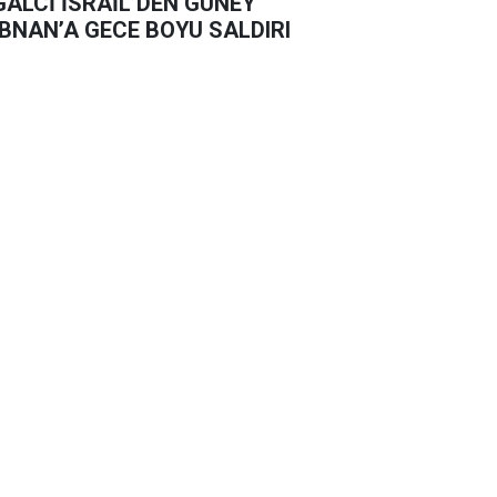
GALCİ İSRAİL’DEN GÜNEY
BNAN’A GECE BOYU SALDIRI