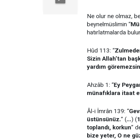
Ne olur ne olmaz, b
beynelmüslimin “
Müs
hatırlatmalarda bulu
Hûd 113: “
Zulmeden
Sizin Allah’tan baş
yardım göremezsin
Ahzâb 1: “
Ey Peygam
münafıklara itaat e
Âl-i İmrân 139: “
Gev
üstünsünüz.
” (
...
) (
toplandı, korkun
” d
bize yeter, O ne güz