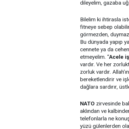
dileyelim, gazaba uğr
Bilelim ki ihtirasla i
fitneye sebep olabili
görmezden, duymazda
Bu dünyada yapıp ya
cennete ya da cehen
etmeyelim. “
Acele iş
vardır. Ve her zorluk
zorluk vardır. Allah’ı
bereketlendirir ve işle
dağlara sardırır, üstle
NATO
zirvesinde ba
aklından ve kalbinden
telefonlarla ne konu
yüzü gülenlerden ola