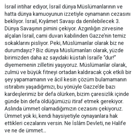
İsrail intihar ediyor, İsrail dünya Müslümanlarının ve
hatta dünya kamuoyunun izzetiyle oynamanın cezasını
bekliyor. İsrail, Kıyâmet Savaşı da denilebilecek 3.
Dünya Savaşının pimini çekiyor. Azgınlığın zirvesine
alçalan İsrail, cami duvarı kabilinden Gazze’nin temiz
sokaklarını pisliyor. Peki, Müslümanlar olarak biz ne
durumdayız? Biz dünya Müslümanları olarak, yüzde
birimizden daha az sayıdaki küstah İsrail’e “dur!”
diyememenin zilletini yaşıyoruz. Müslümanlar olarak,
zulmü ve büyük fitneyi ortadan kaldıracak çok etkili bir
şey yapamamanın ve âcil kesin çözüm bulamamanın
ıstırabını yaşadığımızı, bu yönüyle Gazze’de bazı
kardeşlerimiz bir defa ölürken, bizim çaresizlik içinde
günde bin defa öldüğümüzü itiraf etmek gerekiyor.
Aslında ümmet olamadığımızın cezasını çekiyoruz.
Ümmet yok ki, kendi haysiyetiyle oynayanlara hak
ettikleri cezalarını versin. Ne İslâm Devleti, ne Halife
ve ne de ümmet…