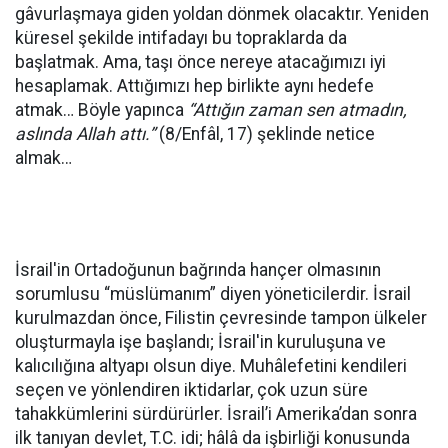
gâvurlaşmaya giden yoldan dönmek olacaktır. Yeniden
küresel şekilde intifadayı bu topraklarda da
başlatmak. Ama, taşı önce nereye atacağımızı iyi
hesaplamak. Attığımızı hep birlikte aynı hedefe
atmak… Böyle yapınca
“Attığın zaman sen atmadın,
aslında Allah attı.”
(8/Enfâl, 17) şeklinde netice
almak…
İsrail'in Ortadoğunun bağrında hançer olmasının
sorumlusu “müslümanım” diyen yöneticilerdir. İsrail
kurulmazdan önce, Filistin çevresinde tampon ülkeler
oluşturmayla işe başlandı; İsrail'in kuruluşuna ve
kalıcılığına altyapı olsun diye. Muhâlefetini kendileri
seçen ve yönlendiren iktidarlar, çok uzun süre
tahakkümlerini sürdürürler. İsrail’i Amerika’dan sonra
ilk tanıyan devlet, T.C. idi; hâlâ da işbirliği konusunda