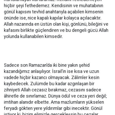
hiçbir şeyi fethedemez. Kendisinin ve muhatabının
gönül kapısını tevhid anahtarıyla açabilen kimsenin
önünde ise, nice kapalı kapılar kolayca açılacaktır.
Allah nazarında en üstün olan kişi, gönlünü, bileğini ve
kafasını birlikte güçlendiren ve bu dengeli gücü Allah
yolunda kullanabilen kimsedir.
Sadece son Ramazan’da iki bine yakın şehid
kazandığımız anlaşılıyor. İsrail’in ise kısa ve uzun
vadede hiçbir kazancı olmayacak. Zâlimler kesin
kaybedecek. Zulümde bu kadar azgınlaşan bir
zihniyeti Allah cezasız bırakmaz, cezasını sadece
âhiretle de sınırlamaz. Dünya ödül ve ceza yeri değil;
imtihan alanıdır elbette. Ama mazlumların yükselen
feryadı gökten yere yıldırımlar gibi inecektir. Gönül
istiyor ki, bizim elimizle gerçekleşsin bu cezalar.