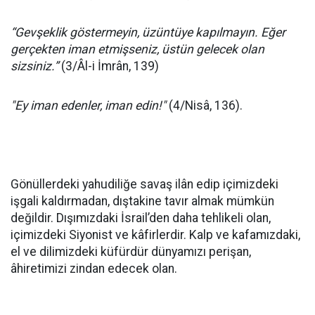
“Gevşeklik göstermeyin, üzüntüye kapılmayın. Eğer
gerçekten iman etmişseniz, üstün gelecek olan
sizsiniz.”
(3/Âl-i İmrân, 139)
"Ey iman edenler, iman edin!"
(4/Nisâ, 136).
Gönüllerdeki yahudiliğe savaş ilân edip içimizdeki
işgali kaldırmadan, dıştakine tavır almak mümkün
değildir. Dışımızdaki İsrail’den daha tehlikeli olan,
içimizdeki Siyonist ve kâfirlerdir. Kalp ve kafamızdaki,
el ve dilimizdeki küfürdür dünyamızı perişan,
âhiretimizi zindan edecek olan.