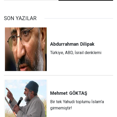
nereden alıyor?
SON YAZILAR
Abdurrahman
Dilipak
Türkiye, ABD, İsrail denklemi
Mehmet
GÖKTAŞ
Bir tek Yahudi toplumu İslam’a
girmemiştir!