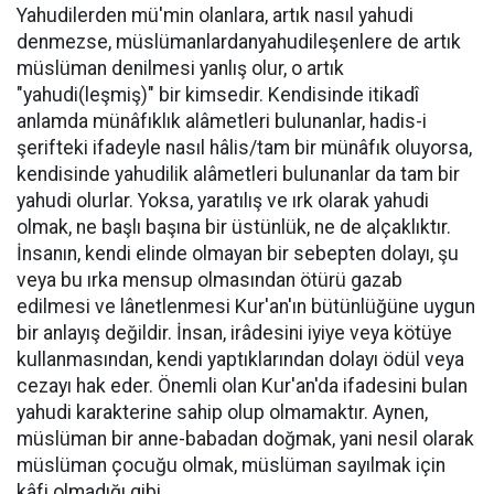
Yahudilerden mü'min olanlara, artık nasıl yahudi
denmezse, müslümanlardanyahudileşenlere de artık
müslüman denilmesi yanlış olur, o artık
"yahudi(leşmiş)" bir kimsedir. Kendisinde itikadî
anlamda münâfıklık alâmetleri bulunanlar, hadis-i
şerifteki ifadeyle nasıl hâlis/tam bir münâfık oluyorsa,
kendisinde yahudilik alâmetleri bulunanlar da tam bir
yahudi olurlar. Yoksa, yaratılış ve ırk olarak yahudi
olmak, ne başlı başına bir üstünlük, ne de alçaklıktır.
İnsanın, kendi elinde olmayan bir sebepten dolayı, şu
veya bu ırka mensup olmasından ötürü gazab
edilmesi ve lânetlenmesi Kur'an'ın bütünlüğüne uygun
bir anlayış değildir. İnsan, irâdesini iyiye veya kötüye
kullanmasından, kendi yaptıklarından dolayı ödül veya
cezayı hak eder. Önemli olan Kur'an'da ifadesini bulan
yahudi karakterine sahip olup olmamaktır. Aynen,
müslüman bir anne-babadan doğmak, yani nesil olarak
müslüman çocuğu olmak, müslüman sayılmak için
kâfi olmadığı gibi.