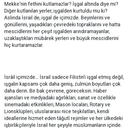
Mekke'nin fethini kutlamazlar? İşgal altında diye mi?
Diğer kutlanılan yerler, işgalden kurtuldu mu ki?
Aslında İsrail de, işgal de içimizde. Beyinlerini ve
gönüllerini, yaşadıkları çevredeki topraklarını ve hatta
mescidlerini her çeşit işgalden arındıramayanlar,
uzaklaştıkları mübârek yerleri ve büyük mescidlerini
hiç kurtaramazlar.
İsrâil içimizde... İsrail sadece Filistin’i işgal etmiş değil,
işgalin kapsamı çok daha geniş, zulmün boyutları çok
daha derin. Bir bak çevrene, göreceksin. Haber
ajansları ve medyadaki ağırlıkları, sanat ve özellikle
sinemadaki etkinlikleri, Mason locaları, Rotary ve
Lionsklüpleri, uluslararası nice teşkilatları, kendi
ideallerine hizmet eden tâğutî rejimler ve her ülkedeki
işbirlikçileriyle İsrail her şeyiyle müslümanların içinde.