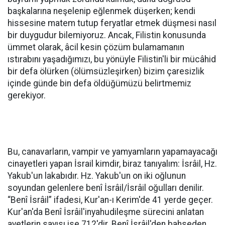
başkalarına neşelenip eğlenmek düşerken; kendi
hissesine matem tutup feryatlar etmek düşmesi nasıl
bir duygudur bilemiyoruz. Ancak, Filistin konusunda
ümmet olarak, âcil kesin çözüm bulamamanın
ıstırabını yaşadığımızı, bu yönüyle Filistin'li bir mücâhid
bir defa ölürken (ölümsüzleşirken) bizim çaresizlik
içinde günde bin defa öldüğümüzü belirtmemiz
gerekiyor.
Bu, canavarların, vampir ve yamyamların yapamayacağı
cinayetleri yapan İsrail kimdir, biraz tanıyalım: İsrâil, Hz.
Yakub'un lakabıdır. Hz. Yakub'un on iki oğlunun
soyundan gelenlere benî İsrâil/İsrâil oğulları denilir.
“Benî İsrâil” ifadesi, Kur'an-ı Kerim'de 41 yerde geçer.
Kur'an'da Benî İsrâil'inyahudileşme sürecini anlatan
ayetlerin sayısı ise 712'dir. Benî İsrâil'den bahseden