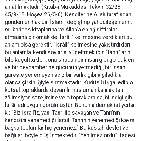
anlatılmaktadır (Kitab-ı Mukaddes, Tekvin 32/28;
45/9-18; Hoşea 26/5-6). Kendilerine Allah tarafından
gönderilen hak din İslâm'ı değiştirip yahudileşenlerin,
mukaddes kitaplarına ve Allah'a en ağır iftiralar
atmasına bir örnek de 'İsrâil' kelimesine verdikleri bu
anlam olsa gerektir. “İsrâil” kelimesine yakıştırdıkları
bu anlamla, kendi soylarını yüceltmek için “tanrı”larını
bile küçülttükleri, onu sıradan bir insan gibi gördükleri
ve bir peygamberine gücünün yetmediği, bir insanı
güreşte yenemeyen âciz bir varlık gibi algıladıkları
olanca çirkinliğiyle sırıtmaktadır. Kudüs'ü işgal edip o
kutsal topraklarda devamlı müslüman kanı akıtan
zâlimsiyonist rejimine ve o topraklara da, bilindiği gibi
İsrâil adı uygun görülmüştür. Bununla demek istiyorlar
ki; “Biz İsrail’iz, yani Tanrı ile savaşan ve Tanrı’nın
kendisini yenemediği İsrail. Tanrının yenemediği kavmi
başka toplumlar hiç yenemez.” Bu küstah devlet ve
bağlıları böyle düşünmektedir. “Yenilmez ordu” ifadesi