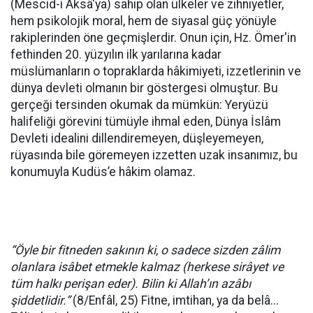
(Mescid-i Aksâ'ya) sahip olan ülkeler ve zihniyetler,
hem psikolojik moral, hem de siyasal güç yönüyle
rakiplerinden öne geçmişlerdir. Onun için, Hz. Ömer'in
fethinden 20. yüzyılın ilk yarılarına kadar
müslümanların o topraklarda hâkimiyeti, izzetlerinin ve
dünya devleti olmanın bir göstergesi olmuştur. Bu
gerçeği tersinden okumak da mümkün: Yeryüzü
halifeliği görevini tümüyle ihmal eden, Dünya İslâm
Devleti idealini dillendiremeyen, düşleyemeyen,
rüyasında bile göremeyen izzetten uzak insanımız, bu
konumuyla Kudüs’e hâkim olamaz.
“Öyle bir fitneden sakının ki, o sadece sizden zâlim
olanlara isâbet etmekle kalmaz (herkese sirâyet ve
tüm halkı perişan eder). Bilin ki Allah’ın azâbı
şiddetlidir.”
(8/Enfâl, 25) Fitne, imtihan, ya da belâ...