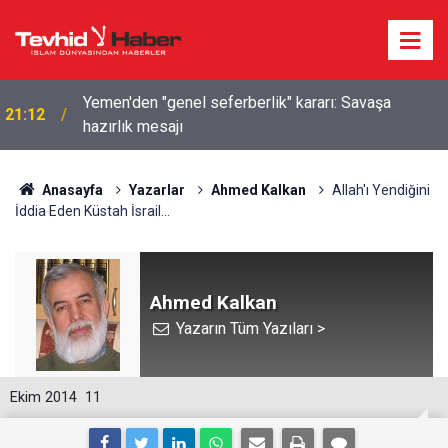
Yemen'den "genel seferberlik" kararı: Savaşa
21:12
hazırlık mesajı
Anasayfa
Yazarlar
Ahmed Kalkan
Allah'ı Yendiğini
İddia Eden Küstah İsrail...
Ahmed Kalkan
Yazarın Tüm Yazıları >
Ekim 2014
11