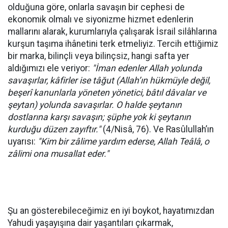
olduğuna göre, onlarla savaşın bir cephesi de
ekonomik olmalı ve siyonizme hizmet edenlerin
mallarını alarak, kurumlarıyla çalışarak İsrail silâhlarına
kurşun taşıma ihânetini terk etmeliyiz. Tercih ettiğimiz
bir marka, bilinçli veya bilinçsiz, hangi safta yer
aldığımızı ele veriyor:
"İman edenler Allah yolunda
savaşırlar, kâfirler ise tâğut (Allah’ın hükmüyle değil,
beşerî kanunlarla yöneten yönetici, bâtıl dâvalar ve
şeytan) yolunda savaşırlar. O halde şeytanın
dostlarına karşı savaşın; şüphe yok ki şeytanın
kurduğu düzen zayıftır."
(4/Nisâ, 76). Ve Rasûlullah’ın
uyarısı:
"Kim bir zâlime yardım ederse, Allah Teâlâ, o
zâlimi ona musallat eder."
Şu an gösterebileceğimiz en iyi boykot, hayatımızdan
Yahudi yaşayışına dair yaşantıları çıkarmak,