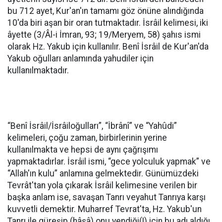
bu 712 ayet, Kur'an'ın tamamı göz önüne alındığında
10'da biri aşan bir oran tutmaktadır. İsrâil kelimesi, iki
âyette (3/Âl-i İmran, 93; 19/Meryem, 58) şahıs ismi
olarak Hz. Yakub için kullanılır. Benî İsrâil de Kur'an'da
Yakub oğulları anlamında yahudiler için
kullanılmaktadır.
“Benî İsrâil/İsrâiloğulları”, “İbrânî” ve “Yahûdi”
kelimeleri, çoğu zaman, birbirlerinin yerine
kullanılmakta ve hepsi de aynı çağrışımı
yapmaktadırlar. İsrâil ismi, “gece yolculuk yapmak” ve
“Allah'ın kulu” anlamına gelmektedir. Günümüzdeki
Tevrât'tan yola çıkarak İsrâil kelimesine verilen bir
başka anlam ise, savaşan Tanrı veyahut Tanrıya karşı
kuvvetli demektir. Muharref Tevrat'ta, Hz. Yakub'un
Tanrı ile güreşip (hâşâ) onu yendiği(!) için bu adı aldığı