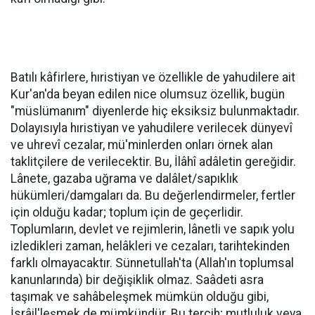
Batılı kâfirlere, hıristiyan ve özellikle de yahudilere ait
Kur'an'da beyan edilen nice olumsuz özellik, bugün
"müslümanım" diyenlerde hiç eksiksiz bulunmaktadır.
Dolayısıyla hıristiyan ve yahudilere verilecek dünyevî
ve uhrevî cezalar, mü'minlerden onları örnek alan
taklitçilere de verilecektir. Bu, İlâhî adâletin gereğidir.
Lânete, gazaba uğrama ve dalâlet/sapıklık
hükümleri/damgaları da. Bu değerlendirmeler, fertler
için olduğu kadar; toplum için de geçerlidir.
Toplumların, devlet ve rejimlerin, lânetli ve sapık yolu
izledikleri zaman, helâkleri ve cezaları, tarihtekinden
farklı olmayacaktır. Sünnetullah'ta (Allah'ın toplumsal
kanunlarında) bir değişiklik olmaz. Saâdeti asra
taşımak ve sahâbeleşmek mümkün olduğu gibi,
İsrâil'leşmek de mümkündür. Bu tercih; mutluluk veya