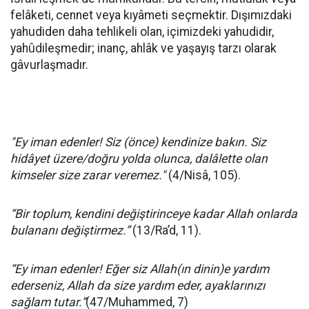
felâketi, cennet veya kıyâmeti seçmektir. Dışımızdaki
yahudiden daha tehlikeli olan, içimizdeki yahudidir,
yahûdileşmedir; inanç, ahlâk ve yaşayış tarzı olarak
gâvurlaşmadır.
"Ey iman edenler! Siz (önce) kendinize bakın. Siz
hidâyet üzere/doğru yolda olunca, dalâlette olan
kimseler size zarar veremez."
(4/Nisâ, 105).
“Bir toplum, kendini değiştirinceye kadar Allah onlarda
bulananı değiştirmez.”
(13/Ra’d, 11).
“Ey iman edenler! Eğer siz Allah(ın dinin)e yardım
ederseniz, Allah da size yardım eder, ayaklarınızı
sağlam tutar.”
(47/Muhammed, 7)