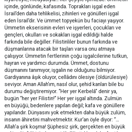
içinde, gönlünde, kafasında. Toprakları işgal eden
İsrail’den daha tehlikelisi, zihinleri ve gönülleri işgal
eden İsrail’dir. Ve ümmet topyekün bu faciayı yaşıyor.
Ümmetin ekserisinin evleri ve işyerleri, çocukları ve
gençleri, okulları ve sokakları işgal edildiği halde
farkında bile değiller. Filistinliler bunun farkında ve
düşmanlarına atacak bir taşları varsa onu atmaya
çalışıyor. Ümmetin fertlerinin çoğu işgalcilerine tutkun,
hayran ve yardımcı durumda. Ümmet, dostunu
düşmanını tanımıyor, işgalin ne olduğunu bilmiyor.
Gardiyanına âşık oluyor, cellâdını ölesiye (öldürülesiye)
seviyor. Aman Allah’ım, nasıl olur, şehid kanları bile bu
durumu değiştiremiyor. “Her yer Kerbelâ” denir ya,
bugün “her yer Filistin!” Her yer işgal altında. Zulmün
en büyüğü, bedenlere yapılan değil; kafa ve gönüllere
yapılandır. Dünyasını yok etmekten daha büyük zulüm,
insanın âhiretini mahvetmektir. Kur’an öyle diyor: “…
Allah'a şirk koşma! Şüphesiz şirk, gerçekten en büyük