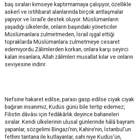
baş sıraları kimseye kaptırmamaya çalışıyor, özellikle
askerî ve istihbarat alanlarında birçok antlaşmalar
yapıyor ve İsrail’e destek oluyor. Müslümanların
yaşadığı ülkelerde, onların başındaki yöneticiler
Müslümanlara zulmetmeden, İsrail işgal ettiği
topraklarda Müslümanlara zulmetmeye cesaret
edemiyordu.Zâlimlerden korkan, onlara karşı seyirci
kalan insanlara, Allah zâlimleri musallat kılar ve onların
seviyesine indirir.
Nefsine hakaret edilse, parası gasp edilse ciyak ciyak
bağıran insanımız, Kudüs günü bile tertip edemez;
Filistin dâvâsı için fedâkârlık deyince bahaneleri
sıralar. Kendi ülkelerinin ulusal günlerinde hâlâ bayram
yapanlar, sözgelimi Bingazi’nin, Kahire’nin, İstanbul'un
fethini tantana ile kutlayanlar, sahi niye Kudüs'ün,