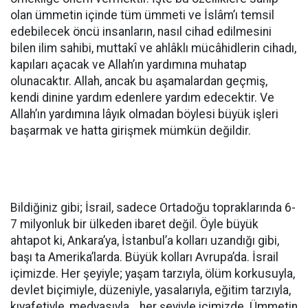
olan ümmetin içinde tüm ümmeti ve İslâm’ı temsil
edebilecek öncü insanların, nasıl cihad edilmesini
bilen ilim sahibi, muttakî ve ahlâklı mücâhidlerin cihadı,
kapıları açacak ve Allah’ın yardımına muhatap
olunacaktır. Allah, ancak bu aşamalardan geçmiş,
kendi dinine yardım edenlere yardım edecektir. Ve
Allah’ın yardımına lâyık olmadan böylesi büyük işleri
başarmak ve hatta girişmek mümkün değildir.
Bildiğiniz gibi; İsrail, sadece Ortadoğu topraklarında 6-
7 milyonluk bir ülkeden ibaret değil. Öyle büyük
ahtapot ki, Ankara’ya, İstanbul’a kolları uzandığı gibi,
başı ta Amerika’larda. Büyük kolları Avrupa’da. İsrail
içimizde. Her şeyiyle; yaşam tarzıyla, ölüm korkusuyla,
devlet biçimiyle, düzeniyle, yasalarıyla, eğitim tarzıyla,
kıyafetiyle, medyasıyla… her şeyiyle içimizde. Ümmetin