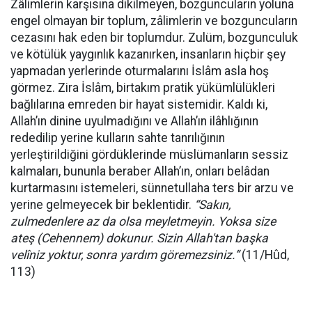
Zâlimlerin karşısına dikilmeyen, bozguncuların yoluna
engel olmayan bir toplum, zâlimlerin ve bozguncuların
cezasını hak eden bir toplumdur. Zulüm, bozgunculuk
ve kötülük yaygınlık kazanırken, insanların hiçbir şey
yapmadan yerlerinde oturmalarını İslâm asla hoş
görmez. Zira İslâm, birtakım pratik yükümlülükleri
bağlılarına emreden bir hayat sistemidir. Kaldı ki,
Allah’ın dinine uyulmadığını ve Allah’ın ilâhlığının
rededilip yerine kulların sahte tanrılığının
yerleştirildiğini gördüklerinde müslümanların sessiz
kalmaları, bununla beraber Allah’ın, onları belâdan
kurtarmasını istemeleri, sünnetullaha ters bir arzu ve
yerine gelmeyecek bir beklentidir.
“Sakın,
zulmedenlere az da olsa meyletmeyin. Yoksa size
ateş (Cehennem) dokunur. Sizin Allah'tan başka
velîniz yoktur, sonra yardım göremezsiniz.”
(11/Hûd,
113)