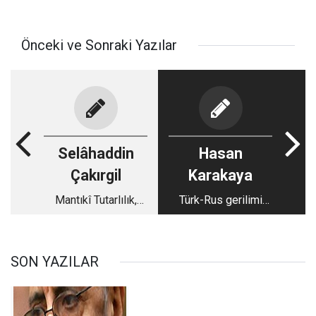
Önceki ve Sonraki Yazılar
Selâhaddin
Hasan
Çakırgil
Karakaya
Mantıkî Tutarlılık,
Türk-Rus gerilimi
Siyasetçiler İçin de
medya yoluyla değil,
Gerekli..
masada aşılır!
SON YAZILAR