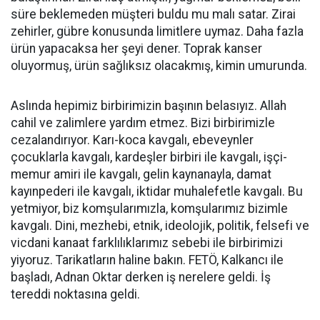
süre beklemeden müşteri buldu mu malı satar. Zirai
zehirler, gübre konusunda limitlere uymaz. Daha fazla
ürün yapacaksa her şeyi dener. Toprak kanser
oluyormuş, ürün sağlıksız olacakmış, kimin umurunda.
Aslında hepimiz birbirimizin başının belasıyız. Allah
cahil ve zalimlere yardım etmez. Bizi birbirimizle
cezalandırıyor. Karı-koca kavgalı, ebeveynler
çocuklarla kavgalı, kardeşler birbiri ile kavgalı, işçi-
memur amiri ile kavgalı, gelin kaynanayla, damat
kayınpederi ile kavgalı, iktidar muhalefetle kavgalı. Bu
yetmiyor, biz komşularımızla, komşularımız bizimle
kavgalı. Dini, mezhebi, etnik, ideolojik, politik, felsefi ve
vicdani kanaat farklılıklarımız sebebi ile birbirimizi
yiyoruz. Tarikatların haline bakın. FETÖ, Kalkancı ile
başladı, Adnan Oktar derken iş nerelere geldi. İş
tereddi noktasına geldi.