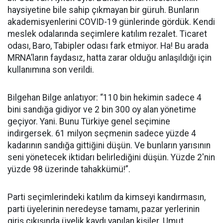
haysiyetine bile sahip çıkmayan bir güruh. Bunların
akademisyenlerini COVID-19 günlerinde gördük. Kendi
meslek odalarında seçimlere katılım rezalet. Ticaret
odası, Baro, Tabipler odası fark etmiyor. Ha! Bu arada
MRNA’ların faydasız, hatta zarar olduğu anlaşıldığı için
kullanımına son verildi.
Bilgehan Bilge anlatıyor: “110 bin hekimin sadece 4
bini sandığa gidiyor ve 2 bin 300 oy alan yönetime
geçiyor. Yani. Bunu Türkiye genel seçimine
indirgersek. 61 milyon seçmenin sadece yüzde 4
kadarının sandığa gittiğini düşün. Ve bunların yarısının
seni yönetecek iktidarı belirlediğini düşün. Yüzde 2'nin
yüzde 98 üzerinde tahakkümü!”.
Parti seçimlerindeki katılım da kimseyi kandırmasın,
parti üyelerinin neredeyse tamamı, pazar yerlerinin
giriş çıkışında üyelik kaydı yapılan kişiler. Umut