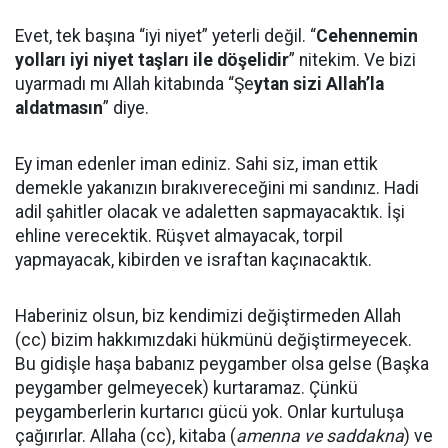
Evet, tek başına “iyi niyet” yeterli değil. “
Cehennemin
yolları iyi niyet taşları ile döşelidir
” nitekim. Ve bizi
uyarmadı mı Allah kitabında “Şe
ytan sizi Allah’la
aldatmasın
” diye.
Ey iman edenler iman ediniz. Sahi siz, iman ettik
demekle yakanızın bırakıvereceğini mi sandınız. Hadi
adil şahitler olacak ve adaletten sapmayacaktık. İşi
ehline verecektik. Rüşvet almayacak, torpil
yapmayacak, kibirden ve israftan kaçınacaktık.
Haberiniz olsun, biz kendimizi değiştirmeden Allah
(cc) bizim hakkımızdaki hükmünü değiştirmeyecek.
Bu gidişle haşa babanız peygamber olsa gelse (Başka
peygamber gelmeyecek) kurtaramaz. Çünkü
peygamberlerin kurtarıcı gücü yok. Onlar kurtuluşa
çağırırlar. Allaha (cc), kitaba (
amenna ve saddakna
) ve