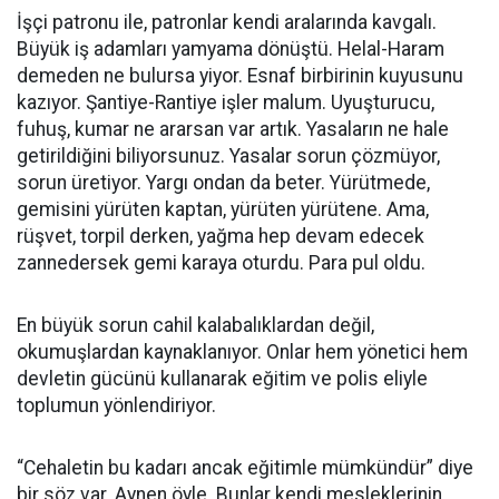
İşçi patronu ile, patronlar kendi aralarında kavgalı.
Büyük iş adamları yamyama dönüştü. Helal-Haram
demeden ne bulursa yiyor. Esnaf birbirinin kuyusunu
kazıyor. Şantiye-Rantiye işler malum. Uyuşturucu,
fuhuş, kumar ne ararsan var artık. Yasaların ne hale
getirildiğini biliyorsunuz. Yasalar sorun çözmüyor,
sorun üretiyor. Yargı ondan da beter. Yürütmede,
gemisini yürüten kaptan, yürüten yürütene. Ama,
rüşvet, torpil derken, yağma hep devam edecek
zannedersek gemi karaya oturdu. Para pul oldu.
En büyük sorun cahil kalabalıklardan değil,
okumuşlardan kaynaklanıyor. Onlar hem yönetici hem
devletin gücünü kullanarak eğitim ve polis eliyle
toplumun yönlendiriyor.
“Cehaletin bu kadarı ancak eğitimle mümkündür” diye
bir söz var. Aynen öyle. Bunlar kendi mesleklerinin