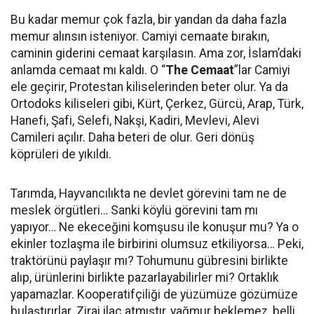
Bu kadar memur çok fazla, bir yandan da daha fazla
memur alınsın isteniyor. Camiyi cemaate bırakın,
caminin giderini cemaat karşılasın. Ama zor, İslam’daki
anlamda cemaat mı kaldı. O “
The Cemaat
”lar Camiyi
ele geçirir, Protestan kiliselerinden beter olur. Ya da
Ortodoks kiliseleri gibi, Kürt, Çerkez, Gürcü, Arap, Türk,
Hanefi, Şafi, Selefi, Nakşi, Kadiri, Mevlevi, Alevi
Camileri açılır. Daha beteri de olur. Geri dönüş
köprüleri de yıkıldı.
Tarımda, Hayvancılıkta ne devlet görevini tam ne de
meslek örgütleri… Sanki köylü görevini tam mı
yapıyor… Ne ekeceğini komşusu ile konuşur mu? Ya o
ekinler tozlaşma ile birbirini olumsuz etkiliyorsa… Peki,
traktörünü paylaşır mı? Tohumunu gübresini birlikte
alıp, ürünlerini birlikte pazarlayabilirler mi? Ortaklık
yapamazlar. Kooperatifçiliği de yüzümüze gözümüze
bulaştırırlar. Zirai ilaç atmıştır, yağmur beklemez, belli