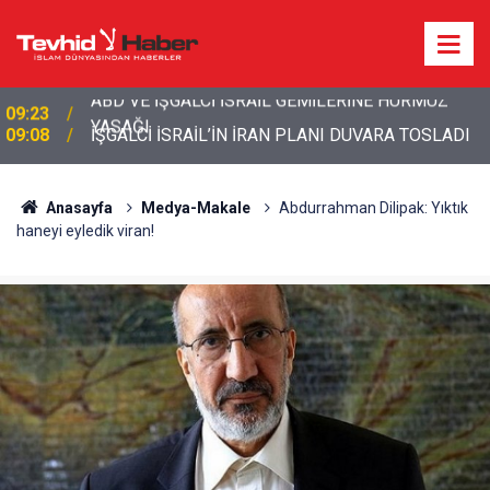
09:08
İŞGALCİ İSRAİL’İN İRAN PLANI DUVARA TOSLADI
Anasayfa
Medya-Makale
Abdurrahman Dilipak: Yıktık
haneyi eyledik viran!