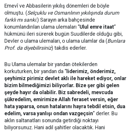
Emevî ve Abbasilerin yıkılış dönemleri de böyle
olmuştu. (
Selçuklu ve Osmanlının yıkılışında durum
farklı mı sanki
.) Sarayın arka bahçesinde
konumlandırılan ulama ulemaları “
Ulul emre itaat
”
hükmünü ileri sürerek bugün Suudilerde olduğu gibi,
Devler o ulama ulemaları, o ulama ulamlar da (
Bunlara
Prof. da diyebilirsiniz
) takdis ederler.
Bu Ulama ulemalar bir yandan ötekilerden
korkuturken, bir yandan da “
liderimiz, önderimiz,
şeyhimiz pirimiz devlet aklı ile hareket ediyor, onlar
bizim bilmediğimizi biliyorlar. Bize şer gibi gelen
şeyde hayır da olabilir. Biz sabredeli, mevcuda
şükredelim, emirimize Allah feraset versin, eğer
hata yaparsa, onun hatalarını hayra tebdil etsin, dua
edelim, varsa yanlışı ondan vazgeçsin
” derler. Bu
aklın saltanatları sonunda getirdiği noktayı
biliyorsunuz. Hani adil şahitler olacaktık. Hani