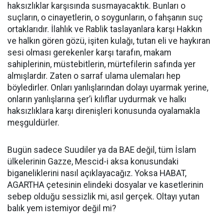
haksızlıklar karşısında susmayacaktık. Bunları o
suçların, o cinayetlerin, o soygunların, o fahşanın suç
ortaklarıdır. İlahlık ve Rablik taslayanlara karşı Hakkın
ve halkın gören gözü, işiten kulağı, tutan eli ve haykıran
sesi olması gerekenler karşı tarafın, makam
sahiplerinin, müstebitlerin, mürtefilerin safında yer
almışlardır. Zaten o sarraf ulama ulemaları hep
böyledirler. Onları yanlışlarından dolayı uyarmak yerine,
onların yanlışlarına şer’i kılıflar uydurmak ve halkı
haksızlıklara karşı direnişleri konusunda oyalamakla
meşguldürler.
Bugün sadece Suudiler ya da BAE değil, tüm İslam
ülkelerinin Gazze, Mescid-i aksa konusundaki
biganeliklerini nasıl açıklayacağız. Yoksa HABAT,
AGARTHA çetesinin elindeki dosyalar ve kasetlerinin
sebep olduğu sessizlik mi, asıl gerçek. Oltayı yutan
balık yem istemiyor değil mi?