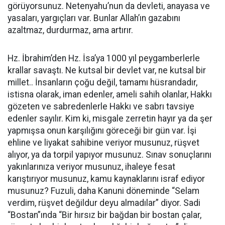
görüyorsunuz. Netenyahu’nun da devleti, anayasa ve
yasaları, yargıçları var. Bunlar Allah’ın gazabını
azaltmaz, durdurmaz, ama artırır.
Hz. İbrahim’den Hz. İsa’ya 1000 yıl peygamberlerle
krallar savaştı. Ne kutsal bir devlet var, ne kutsal bir
millet.. İnsanların çoğu değil, tamamı hüsrandadır,
istisna olarak, iman edenler, ameli sahih olanlar, Hakkı
gözeten ve sabredenlerle Hakkı ve sabrı tavsiye
edenler sayılır. Kim ki, misgale zerretin hayır ya da şer
yapmışsa onun karşılığını göreceği bir gün var. İşi
ehline ve liyakat sahibine veriyor musunuz, rüşvet
alıyor, ya da torpil yapıyor musunuz. Sınav sonuçlarını
yakınlarınıza veriyor musunuz, ihaleye fesat
karıştırıyor musunuz, kamu kaynaklarını israf ediyor
musunuz? Fuzuli, daha Kanuni döneminde “Selam
verdim, rüşvet değildur deyu almadılar” diyor. Sadi
“Bostan”ında “Bir hırsız bir bağdan bir bostan çalar,