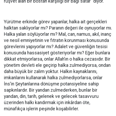
rüşvet alan bir bostan karşılığı bir bağı satar” diyor.
Yürütme erkinde görev yapanlar, halka ait gerçekleri
halktan saklıyorlar mı? Paranın değeri ile oynuyorlar mı.
Halka yalan söylüyorlar mı? Mal, can, namus, akıl, inanç
ve nesil emniyetinin ve fıtratın korunması konusunda
görevlerini yapıyorlar mı? Adalet ve güvenliğin tesisi
konusunda hassasiyet gösteriyorlar mı? Eğer bunlara
dikkat etmiyorlarsa, onlar Allah’ın o halka cezasıdır. Bir
yönetim devleti ele geçirip halka zulmediyorsa, ondan
daha büyük bir zalim yoktur. Halkın kaynaklarını,
imkanlarını kullanarak halka zulmediyorlarsa, onlar
İns’in Şeytanlarına dönüşme potansiyeline sahip
sapkınlardır. Bir yandan zulmederken, bunlar bir
yandan, din, tarih, gelenek ve gelecek tasavvuru
üzerinden halkı kandırmak için inkârdan öte,
münafıkça işlerin peşinde koşabilirler.