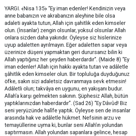
YARGI. ﴾Nisa 135﴿ “Ey iman edenler! Kendinizin veya
anne babanızın ve akrabanızın aleyhine bile olsa
adaleti ayakta tutun, Allah için şahitlik eden kimseler
olun. (İnsanlar) zengin olsunlar, yoksul olsunlar Allah
onlara sizden daha yakındır. Öyleyse siz hislerinize
uyup adaletten ayrılmayın. Eğer adaletten sapar veya
üzerinize düşeni yapmaktan geri durursanız bilin ki
Allah yaptığınız her şeyden haberdardır”. (Maide 8) “Ey
iman edenler! Allah için hakkı ayakta tutan ve adâletle
şâhitlik eden kimseler olun. Bir topluluğa duyduğunuz
öfke, sakın sizi adaletsiz davranmaya sevk etmesin!
Adâletli olun; takvâya en uygunu, en yakışanı budur.
Allah’a karşı gelmekten sakının. Şüphesiz Allah, bütün
yaptıklarınızdan haberdardır”. (Sad 26) “Ey Dâvûd! Biz
seni yeryüzünde halîfe yaptık. Öyleyse sen de insanlar
arasında hak ve adâletle hükmet. Nefsinin arzu ve
temayüllerine uyma ki, bunlar seni Allah’ın yolundan
saptırmasın. Allah yolundan sapanlara gelince, hesap