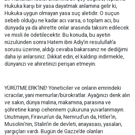
Hukuka karşı bir yasa dayatmak anlamına gelir ki,
Hukuka uygun olmayan yasa suç aletidir. O suçun
sebeb olduğu ne kadar acı varsa, o toplam acı, bu
dünyada ya da ahirette onlar arasında taksim edilecek
ve misli ile ödetilecektir. Bu konuda, bu ayetin
nüzulünden sonra Hatem ibni Adiy’in resulullah’a
sorusu üzerine, aldığı cevaba bakarsanız ne dediğimi
daha iyi anlarsınız. Dikkat edin, el kaldırıp indirmekle,
dünyanızı ve ahiretinizi perişan etmeyin.
YÜRÜTME ERK’İNE! Yöneticiler ve onların emrindeki
icracılar, yani memurlar/bürokratlar. Ayağınızı denk alın
ve sakın, dünya malına, makamına, parasına ve
şöhretine kanıp cehennem çukuruna yuvarlanmayın.
Unutmayın, Firavun’un da, Nemrud’un da, Hitler’in,
Musolini’nin, Stalin’in de devleti, anayasası, yasaları,
yargıçları vardı. Bugün de Gazze’de olanları