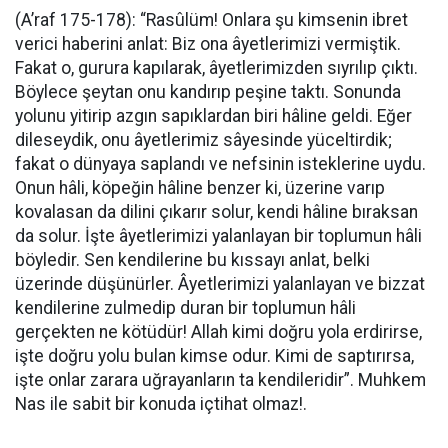
(A’raf 175-178): “Rasûlüm! Onlara şu kimsenin ibret
verici haberini anlat: Biz ona âyetlerimizi vermiştik.
Fakat o, gurura kapılarak, âyetlerimizden sıyrılıp çıktı.
Böylece şeytan onu kandırıp peşine taktı. Sonunda
yolunu yitirip azgın sapıklardan biri hâline geldi. Eğer
dileseydik, onu âyetlerimiz sâyesinde yüceltirdik;
fakat o dünyaya saplandı ve nefsinin isteklerine uydu.
Onun hâli, köpeğin hâline benzer ki, üzerine varıp
kovalasan da dilini çıkarır solur, kendi hâline bıraksan
da solur. İşte âyetlerimizi yalanlayan bir toplumun hâli
böyledir. Sen kendilerine bu kıssayı anlat, belki
üzerinde düşünürler. Âyetlerimizi yalanlayan ve bizzat
kendilerine zulmedip duran bir toplumun hâli
gerçekten ne kötüdür! Allah kimi doğru yola erdirirse,
işte doğru yolu bulan kimse odur. Kimi de saptırırsa,
işte onlar zarara uğrayanların ta kendileridir”. Muhkem
Nas ile sabit bir konuda içtihat olmaz!.