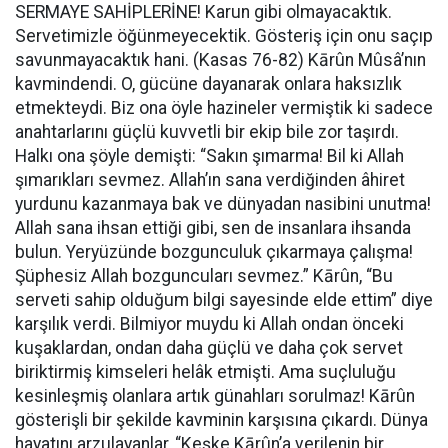
SERMAYE SAHİPLERİNE! Karun gibi olmayacaktık.
Servetimizle öğünmeyecektik. Gösteriş için onu saçıp
savunmayacaktık hani. (Kasas 76-82) Kārûn Mûsâ’nın
kavmindendi. O, gücüne dayanarak onlara haksızlık
etmekteydi. Biz ona öyle hazineler vermiştik ki sadece
anahtarlarını güçlü kuvvetli bir ekip bile zor taşırdı.
Halkı ona şöyle demişti: “Sakın şımarma! Bil ki Allah
şımarıkları sevmez. Allah’ın sana verdiğinden âhiret
yurdunu kazanmaya bak ve dünyadan nasibini unutma!
Allah sana ihsan ettiği gibi, sen de insanlara ihsanda
bulun. Yeryüzünde bozgunculuk çıkarmaya çalışma!
Şüphesiz Allah bozguncuları sevmez.” Kārûn, “Bu
serveti sahip olduğum bilgi sayesinde elde ettim” diye
karşılık verdi. Bilmiyor muydu ki Allah ondan önceki
kuşaklardan, ondan daha güçlü ve daha çok servet
biriktirmiş kimseleri helâk etmişti. Ama suçluluğu
kesinleşmiş olanlara artık günahları sorulmaz! Kārûn
gösterişli bir şekilde kavminin karşısına çıkardı. Dünya
hayatını arzulayanlar, “Keşke Kārûn’a verilenin bir