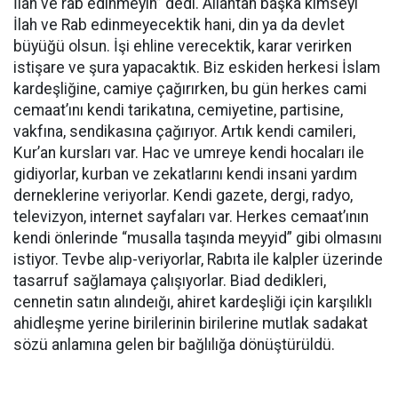
İlah ve rab edinmeyin” dedi. Allahtan başka kimseyi
İlah ve Rab edinmeyecektik hani, din ya da devlet
büyüğü olsun. İşi ehline verecektik, karar verirken
istişare ve şura yapacaktık. Biz eskiden herkesi İslam
kardeşliğine, camiye çağırırken, bu gün herkes cami
cemaat’ını kendi tarikatına, cemiyetine, partisine,
vakfına, sendikasına çağırıyor. Artık kendi camileri,
Kur’an kursları var. Hac ve umreye kendi hocaları ile
gidiyorlar, kurban ve zekatlarını kendi insani yardım
derneklerine veriyorlar. Kendi gazete, dergi, radyo,
televizyon, internet sayfaları var. Herkes cemaat’ının
kendi önlerinde “musalla taşında meyyid” gibi olmasını
istiyor. Tevbe alıp-veriyorlar, Rabıta ile kalpler üzerinde
tasarruf sağlamaya çalışıyorlar. Biad dedikleri,
cennetin satın alındeığı, ahiret kardeşliği için karşılıklı
ahidleşme yerine birilerinin birilerine mutlak sadakat
sözü anlamına gelen bir bağlılığa dönüştürüldü.