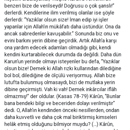
benzeri bize de verilseydi! Doğrusu o çok şanslı!”
derlerdi. Kendilerine ilim verilmiş olanlar ise şöyle
derlerdi: “Yazıklar olsun size! İman edip iyi işler
yapanlar için Allah’ın mükâfatı daha üstündür. Ona da
ancak sabredenler kavuşabilir.” Sonunda biz onu ve
evini barkını yerin dibine geçirdik. Artık Allah’a karşı
ona yardım edecek adamları olmadığı gibi, kendi
kendini kurtarabilecek durumda da değildi. Daha dün
Karun’un yerinde olmayı isteyenler bu defa, “Yazıklar
olsun bize! Demek ki Allah rızkı kullarından dilediğine
bol bol, dilediğine de ölçülü veriyormuş. Allah bize
lutufta bulunmuş olmasaydı, bizi de mutlaka yerin
dibine geçirmişti. Vah ki vah! Demek inkârcılar iflâh
olmazmış!” der oldular. (Kasas 78-79) Kârûn, “Bunlar
bana bendeki bilgi ve beceriden dolayı verilmiştir”
dedi. O, Allah’ın kendinden önceki nesillerden, ondan
daha kuvvetli ve daha çok mal biriktirmiş kimseleri
helâk etmiş olduğunu bilmiyor muydu? (…) Kârûn,