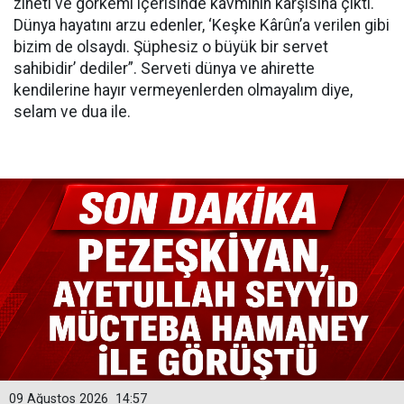
zineti ve görkemi içerisinde kavminin karşısına çıktı.
Dünya hayatını arzu edenler, ‘Keşke Kârûn’a verilen gibi
bizim de olsaydı. Şüphesiz o büyük bir servet
sahibidir’ dediler”. Serveti dünya ve ahirette
kendilerine hayır vermeyenlerden olmayalım diye,
selam ve dua ile.
09 Ağustos 2026
14:57