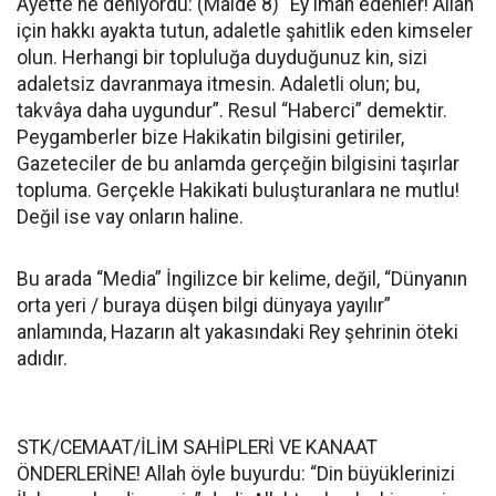
Ayette ne deniyordu: (Maide 8) “Ey iman edenler! Allah
için hakkı ayakta tutun, adaletle şahitlik eden kimseler
olun. Herhangi bir topluluğa duyduğunuz kin, sizi
adaletsiz davranmaya itmesin. Adaletli olun; bu,
takvâya daha uygundur”. Resul “Haberci” demektir.
Peygamberler bize Hakikatin bilgisini getiriler,
Gazeteciler de bu anlamda gerçeğin bilgisini taşırlar
topluma. Gerçekle Hakikati buluşturanlara ne mutlu!
Değil ise vay onların haline.
Bu arada “Media” İngilizce bir kelime, değil, “Dünyanın
orta yeri / buraya düşen bilgi dünyaya yayılır”
anlamında, Hazarın alt yakasındaki Rey şehrinin öteki
adıdır.
STK/CEMAAT/İLİM SAHİPLERİ VE KANAAT
ÖNDERLERİNE! Allah öyle buyurdu: “Din büyüklerinizi