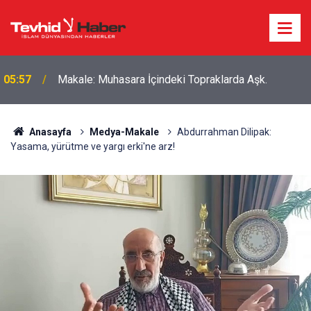
Boykottan kaçmaya çalışan Algida yeni bir marka
18:39
ismi buldu!
Anasayfa
Medya-Makale
Abdurrahman Dilipak:
Yasama, yürütme ve yargı erki'ne arz!