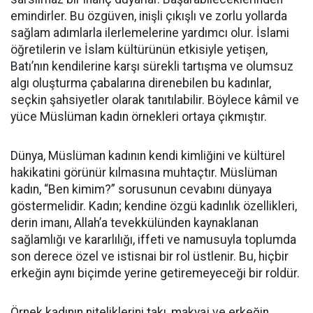
emindirler. Bu özgüven, inişli çıkışlı ve zorlu yollarda
sağlam adımlarla ilerlemelerine yardımcı olur. İslami
öğretilerin ve İslam kültürünün etkisiyle yetişen,
Batı’nın kendilerine karşı sürekli tartışma ve olumsuz
algı oluşturma çabalarına direnebilen bu kadınlar,
seçkin şahsiyetler olarak tanıtılabilir. Böylece kâmil ve
yüce Müslüman kadın örnekleri ortaya çıkmıştır.
Dünya, Müslüman kadının kendi kimliğini ve kültürel
hakikatini görünür kılmasına muhtaçtır. Müslüman
kadın, “Ben kimim?” sorusunun cevabını dünyaya
göstermelidir. Kadın; kendine özgü kadınlık özellikleri,
derin imanı, Allah’a tevekkülünden kaynaklanan
sağlamlığı ve kararlılığı, iffeti ve namusuyla toplumda
son derece özel ve istisnai bir rol üstlenir. Bu, hiçbir
erkeğin aynı biçimde yerine getiremeyeceği bir roldür.
Örnek kadının niteliklerini takı, makyaj ve erkeğin