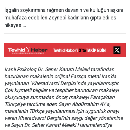
İşgalin soykırımına rağmen davanın ve kulluğun aşkını
muhafaza edebilen Zeynebî kadınların gıpta edilesi
hikayesi...
İranlı Psikolog Dr. Seher Kanati Melekî tarafından
hazırlanan makalenin orijinal Farsça metni İran'da
yayınlanan "Kheradvarzi Dergisi"nde yayınlanmıştır.
Çok kıymetli bilgiler ve tespitler barındıran makaleyi
okuyucuya sunmadan önce; makaleyi Farsça'dan
Türkçe'ye tercüme eden Sayın Abdürrahim AY'a,
makalenin Türkçe yayınlanması için uygunluk onayı
veren Kheradvarzi Dergisi'nin saygı değer yönetimine
ve Sayın Dr. Seher Kanati Melekî Hanımefendi'ye