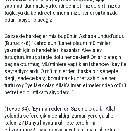
yapmadıklarımızla ya kendi cennetimizde sırtımızda
tuğla, ya da kendi cehennemimize kendi sırtımızda
odun taşıyor olacağız.
Gazze’de kardeşlerimiz bugünün Ashab-ı Uhdud’udur.
(Buruc 4-8) “Kahrolsun (Lanet olsun) mü’minleri
yakmak için o hendekleri kazanlar. Alev alev
tutuşturulmuş ateşle dolu hendekleri! Onlar o ateşin
başına oturmuş, Mü’minlere yaptıkları işkenceyi keyifle
seyrediyorlardı. O mü’minlerden, başka bir sebeple
değil, sadece karşı konulmaz kudret sahibi ve her
türlü övgüye lâyık olan Allah’a iman etmelerinden ötürü
nefret edip, intikam alıyorlardı.”
(Tevbe 34): "Ey iman edenler! Size ne oldu ki, Allah
yolunda sefere çıkın denildiği zaman yere çakılıp
kaldınız? Dünya hayatını ahirete tercih mi
ediyorsunuz? Oysa dünya hayatının zevki, ahiretin