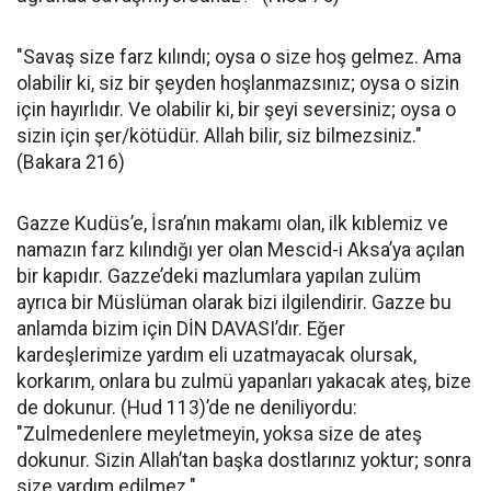
"Savaş size farz kılındı; oysa o size hoş gelmez. Ama
olabilir ki, siz bir şeyden hoşlanmazsınız; oysa o sizin
için hayırlıdır. Ve olabilir ki, bir şeyi seversiniz; oysa o
sizin için şer/kötüdür. Allah bilir, siz bilmezsiniz."
(Bakara 216)
Gazze Kudüs’e, İsra’nın makamı olan, ilk kıblemiz ve
namazın farz kılındığı yer olan Mescid-i Aksa’ya açılan
bir kapıdır. Gazze’deki mazlumlara yapılan zulüm
ayrıca bir Müslüman olarak bizi ilgilendirir. Gazze bu
anlamda bizim için DİN DAVASI’dır. Eğer
kardeşlerimize yardım eli uzatmayacak olursak,
korkarım, onlara bu zulmü yapanları yakacak ateş, bize
de dokunur. (Hud 113)’de ne deniliyordu:
"Zulmedenlere meyletmeyin, yoksa size de ateş
dokunur. Sizin Allah’tan başka dostlarınız yoktur; sonra
size yardım edilmez."