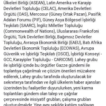
Ülkeleri Birliği (ASEAN), Latin Amerika ve Karayip
Devletleri Topluluğu (CELAC), Amerika Devletleri
Örgütü (OAS), Mercosur (Güney Ortak Pazarı), Pasifik
Adaları Forumu (PIF), Güney Asya Bölgesel İşbirliği
Teşkilatı (SAARC), İngiliz Milletler Topluluğu
(Commonwealth of Nations), Uluslararası Frankofoni
Örgütü, Türk Devletleri Birliği, Bağımsız Devletler
Topluluğu, Avrasya Ekonomik Birliği (EAEU), Batı Afrika
Devletleri Ekonomik Topluluğu (ECOWAS), Avrupa
Güvenlik ve İşbirliği Teşkilatı (OSCE), İşbirliği Konseyi -
GCC, Karayipler Topluluğu - CARICOM). Lahey grubu
ile işbirliği içinde bu örgütler Gazze gündemi ile
toplantıya çağırılmalı ve çözüm önerileri müzakere
edilerek, Lahey grubu tarafında oluşturulacak bir
sekreterya tarafından ve ilgili ülkelerin haber ajansları
üzerinden bu faaliyetler duyurulurken, yeni karma
toplantıları gündem olan talep ve çağrılar
çerçevesinde inisiyatif grubları, çalışma grubları
oluşturulmalıdır. Yine aynı şekilde katılım sağlayan