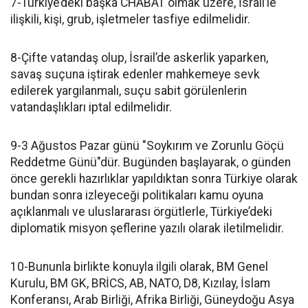
7-Türkiye’deki başka CHABAT olmak üzere, İsrail’le
ilişkili, kişi, grub, işletmeler tasfiye edilmelidir.
8-Çifte vatandaş olup, İsrail’de askerlik yaparken,
savaş suçuna iştirak edenler mahkemeye sevk
edilerek yargılanmalı, suçu sabit görülenlerin
vatandaşlıkları iptal edilmelidir.
9-3 Ağustos Pazar günü "Soykırım ve Zorunlu Göçü
Reddetme Günü"dür. Bugünden başlayarak, o günden
önce gerekli hazırlıklar yapıldıktan sonra Türkiye olarak
bundan sonra izleyeceği politikaları kamu oyuna
açıklanmalı ve uluslararası örgütlerle, Türkiye’deki
diplomatik misyon şeflerine yazılı olarak iletilmelidir.
10-Bununla birlikte konuyla ilgili olarak, BM Genel
Kurulu, BM GK, BRİCS, AB, NATO, D8, Kızılay, İslam
Konferansı, Arab Birliği, Afrika Birliği, Güneydoğu Asya