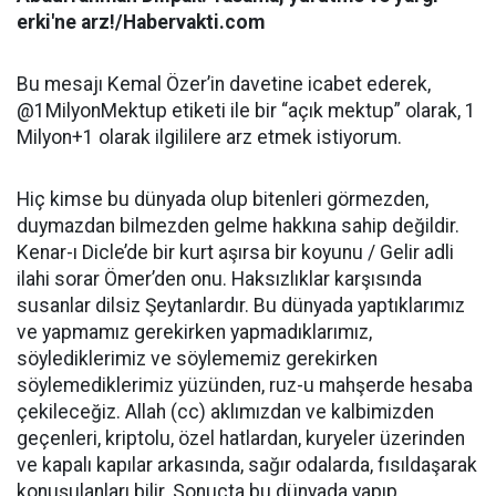
erki'ne arz!/Habervakti.com
Bu mesajı Kemal Özer’in davetine icabet ederek,
@1MilyonMektup etiketi ile bir “açık mektup” olarak, 1
Milyon+1 olarak ilgililere arz etmek istiyorum.
Hiç kimse bu dünyada olup bitenleri görmezden,
duymazdan bilmezden gelme hakkına sahip değildir.
Kenar-ı Dicle’de bir kurt aşırsa bir koyunu / Gelir adli
ilahi sorar Ömer’den onu. Haksızlıklar karşısında
susanlar dilsiz Şeytanlardır. Bu dünyada yaptıklarımız
ve yapmamız gerekirken yapmadıklarımız,
söylediklerimiz ve söylememiz gerekirken
söylemediklerimiz yüzünden, ruz-u mahşerde hesaba
çekileceğiz. Allah (cc) aklımızdan ve kalbimizden
geçenleri, kriptolu, özel hatlardan, kuryeler üzerinden
ve kapalı kapılar arkasında, sağır odalarda, fısıldaşarak
konuşulanları bilir. Sonuçta bu dünyada yapıp