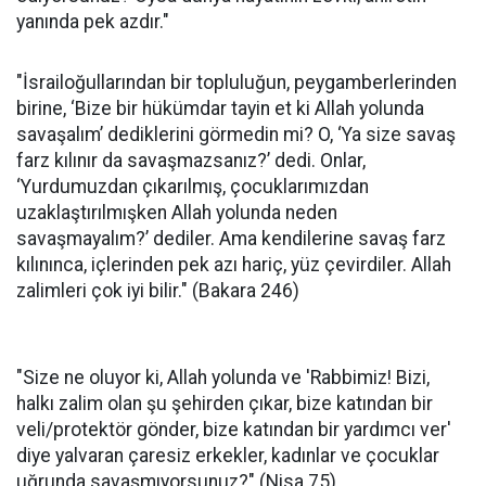
yanında pek azdır."
"İsrailoğullarından bir topluluğun, peygamberlerinden
birine, ‘Bize bir hükümdar tayin et ki Allah yolunda
savaşalım’ dediklerini görmedin mi? O, ‘Ya size savaş
farz kılınır da savaşmazsanız?’ dedi. Onlar,
‘Yurdumuzdan çıkarılmış, çocuklarımızdan
uzaklaştırılmışken Allah yolunda neden
savaşmayalım?’ dediler. Ama kendilerine savaş farz
kılınınca, içlerinden pek azı hariç, yüz çevirdiler. Allah
zalimleri çok iyi bilir." (Bakara 246)
"Size ne oluyor ki, Allah yolunda ve 'Rabbimiz! Bizi,
halkı zalim olan şu şehirden çıkar, bize katından bir
veli/protektör gönder, bize katından bir yardımcı ver'
diye yalvaran çaresiz erkekler, kadınlar ve çocuklar
uğrunda savaşmıyorsunuz?" (Nisa 75)