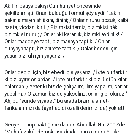
Akif’in batıya bakışı Cumhuriyet öncesinde
şekillenmişti. Onun bulduğu formül şöyleydi: “Lâkin
sakın almayın ahlâkını, dinini; / Onların ruhu bozuk, kalbi
hasta, vicdanı kirli. / Bizimkisi temiz, bizimkisi pâk,
bizimkisi nurlu; / Onlarınki karanlık, bizimki aydınlık! /
Onlar maddeye taptı, biz manaya taptık; / Onlar
dünyaya taptı, biz ahirete taptık. / Onlar beden için
yaşar, biz ruh için yaşarız; /
Onlar geçici için, biz ebedî için yaşarız. / İşte bu farktır
ki bizi ayırır onlardan; / İşte bu farktır ki bizi üstün kılar
onlardan. / Yeter ki biz de çalışalım, ilim yapalım, san’at
yapalım; / O zaman biz de yükseliriz, onlar gibi oluruz!”
Ah, bu “şuride siyaset” bu arada bizim alamet-i
farikalarımızı da (ayırt edici özelliklerimizi de) yok etti.
Geriye dönüp baktığımızda dün Abdullah Gül 2007’de
“Muhafazakâr demokrasi, dindarların özgürlüğü ile