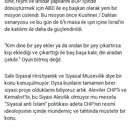
sınır, rejim ve iktidar yapılarını BOP içinde
dönüştürmek için ABD ile eş başkan olarak yeni bir
misyon üslendi. Bu misyon önce Kushner / Dahlan
senaryosu ve bu gün de 6’lı masa ile işin içine İsrail’in
de katılımı ile daha da güçlendirildi.
“Kim dine bir şey ekler ya da ondan bir şey çıkartırsa
kişi eklediği ve çıkarttığı ile baş başa kalır, din aradan
çekilir.” Oyun bitmiş değil.
Sahi Siyasal Hristiyanlık ve Siyasal Musevilik diye bir
konu konuşulmuyor. Oysa bunların tamamen birer
siyasi proje olduklarını biliyoruz artık. Aleviler CHP’li ve
Kemalist’tir, bu Siyasi Alevilik olmuyor mu mesela.
“Siyasal anti İslam” politikası adeta CHP’nin resmî
ideolojisinin içinde mündemiç ve tahtında müstetir bir
konu.