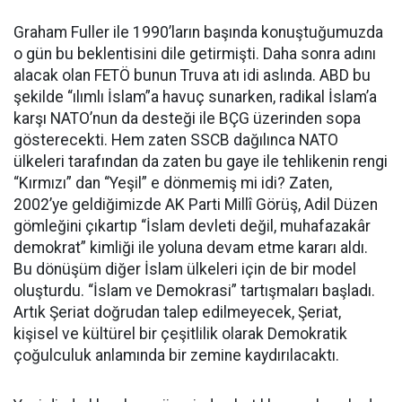
Graham Fuller ile 1990’ların başında konuştuğumuzda
o gün bu beklentisini dile getirmişti. Daha sonra adını
alacak olan FETÖ bunun Truva atı idi aslında. ABD bu
şekilde “ılımlı İslam”a havuç sunarken, radikal İslam’a
karşı NATO’nun da desteği ile BÇG üzerinden sopa
gösterecekti. Hem zaten SSCB dağılınca NATO
ülkeleri tarafından da zaten bu gaye ile tehlikenin rengi
“Kırmızı” dan “Yeşil” e dönmemiş mi idi? Zaten,
2002’ye geldiğimizde AK Parti Millî Görüş, Adil Düzen
gömleğini çıkartıp “İslam devleti değil, muhafazakâr
demokrat” kimliği ile yoluna devam etme kararı aldı.
Bu dönüşüm diğer İslam ülkeleri için de bir model
oluşturdu. “İslam ve Demokrasi” tartışmaları başladı.
Artık Şeriat doğrudan talep edilmeyecek, Şeriat,
kişisel ve kültürel bir çeşitlilik olarak Demokratik
çoğulculuk anlamında bir zemine kaydırılacaktı.