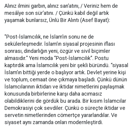
Alınız ilmini garbın, alınız san’atını, / Veriniz hem de
mesâîye son sür’atını. / Çünkü kabil değil artık
yaşamak bunlarsız, Ünlü Bir Alıntı (Asef Bayat):
"Post-İslamcılık, ne İslam’ın sonu ne de
sekülerleşmedir. İslam’ın siyasal projesinin iflası
sonrası, dindarlığın yeni, özgür ve sivil biçimler
almasıdır." Yeni moda “Post-İslamcılık”. Postu
kaptırdık ama İslamcılık yeni bir şekli büründü. “siyasal
İslam’ın bittiği yerde o başlıyor artık. Devlet yerine kişi
ve toplum, cemaat öne çıkmaya başladı. Çünkü dünün
İslamcılarının iktidarı ve iktidar nimetlerini paylaşmak
konusunda birbirlerine karşı daha acımasız
olabildiklerini de gördük bu arada. Bir kısım İslamcılar
Demokrasiyi çok sevdiler. Çünkü o süreçte iktidar ve
servetin nimetlerinden cömertçe yararlandılar. Ve
siyaset aynı zamanda onları modernleştirdi.