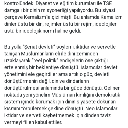
kontrolündeki Diyanet ve eğitim kurumları ile TSE
damgalı bir dinin misyonerliği yapılıyordu. Bu siyasi
çerçeve Kemalizm’le çizilmişti. Bu anlamda Kemalizm
dinler üstü bir din, rejimler üstü bir rejim, ideolojiler
üstü bir ideolojik norm haline geldi.
Bu yolla “Şeriat devleti” söylemi, iktidar ve servetle
tanışan Müslümanların eli ile dini zeminden
uzaklaşarak “reel politik” endişelerin öne çıktığı
ertelenmiş bir beklentiye dönüştü. İslamcılar devlet
yönetimini ele geçirdiler ama artık o güç, devleti
dönüştürmenin değil, din ve dindarların
dönüştürülmesi anlamında bir güce dönüştü. Gelinen
noktada yeni yönelim Müslüman kimliğini demokratik
sistem içinde korumak için dinin siyasete dokunan
kısmını törpülemek şekline dönüştü. Neo İslamcılar
iktidar ve serveti kaybetmemek için dinden taviz
vermeyi fiilen kabul ettiler.