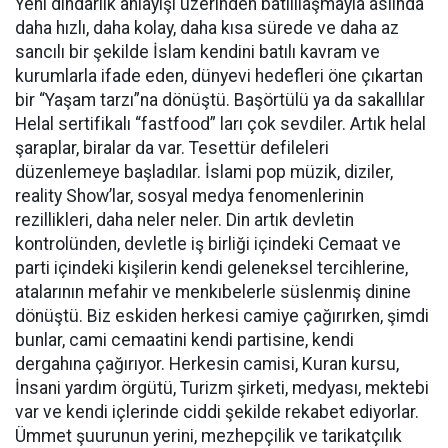
Yeni dindarlık anlayışı üzerinden batılılaşmayla aslında
daha hızlı, daha kolay, daha kısa sürede ve daha az
sancılı bir şekilde İslam kendini batılı kavram ve
kurumlarla ifade eden, dünyevi hedefleri öne çıkartan
bir “Yaşam tarzı”na dönüştü. Başörtülü ya da sakallılar
Helal sertifikalı “fastfood” ları çok sevdiler. Artık helal
şaraplar, biralar da var. Tesettür defileleri
düzenlemeye başladılar. İslami pop müzik, diziler,
reality Show’lar, sosyal medya fenomenlerinin
rezillikleri, daha neler neler. Din artık devletin
kontrolünden, devletle iş birliği içindeki Cemaat ve
parti içindeki kişilerin kendi geleneksel tercihlerine,
atalarının mefahir ve menkıbelerle süslenmiş dinine
dönüştü. Biz eskiden herkesi camiye çağırırken, şimdi
bunlar, cami cemaatini kendi partisine, kendi
dergahına çağırıyor. Herkesin camisi, Kuran kursu,
İnsani yardım örgütü, Turizm şirketi, medyası, mektebi
var ve kendi içlerinde ciddi şekilde rekabet ediyorlar.
Ümmet şuurunun yerini, mezhepçilik ve tarikatçılık