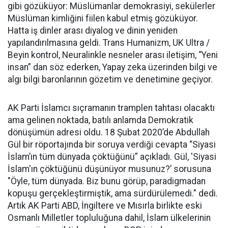
gibi gözüküyor: Müslümanlar demokrasiyi, sekülerler
Müslüman kimliğini fiilen kabul etmiş gözüküyor.
Hatta iş dinler arası diyalog ve dinin yeniden
yapılandırılmasına geldi. Trans Humanizm, UK Ultra /
Beyin kontrol, Neuralinkle nesneler arası iletişim, “Yeni
insan” dan söz ederken, Yapay zeka üzerinden bilgi ve
algı bilgi baronlarının gözetim ve denetimine geçiyor.
AK Parti İslamcı sıçramanın tramplen tahtası olacaktı
ama gelinen noktada, batılı anlamda Demokratik
dönüşümün adresi oldu. 18 Şubat 2020’de Abdullah
Gül bir röportajında bir soruya verdiği cevapta “Siyasi
İslam’ın tüm dünyada çöktüğünü” açıkladı. Gül, 'Siyasi
İslam'ın çöktüğünü düşünüyor musunuz?’ sorusuna
"Öyle, tüm dünyada. Biz bunu görüp, paradigmadan
kopuşu gerçekleştirmiştik, ama sürdürülemedi." dedi.
Artık AK Parti ABD, İngiltere ve Mısırla birlikte eski
Osmanlı Milletler topluluğuna dahil, İslam ülkelerinin