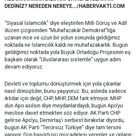
DEDİNİZ? NEREDEN NEREYE.../HABERVAKTİ.COM
“Siyasal İslamcılık” diye eleştirilen Milli Görüş ve Adil
düzen çizgisinden “Muhafazakâr Demokrat”lığa
uzanan ince ve uzun bir yolun sonunda geldiğimiz
noktada ne İslamcılık kaldı ne muhafazakarlık. Bugün
geldiğimiz noktada yola Büyük Ortadoğu Projesinin eş
başkanı olarak “Uluslararası sistemle” uygun adım
devam ediyoruz.
Devleti ve toplumu dönüştürmek için yola çıkanlar
nasıl dönüştüler, bunu yaşıyoruz. Bu; aslında sadece
iktidar için değil, CHP, MHP, DEM fark etmiyor. MHP
dün Apo asılsın diye meydanlardaydı, bugün Apo’yu
meclise davet etmekten söz ediyor. AK Parti CHP
gelirse Apo’yu, Demirtaş’ı serbest bırakırlar diyordu,
bugün AK Parti “Terörsüz Türkiye” diye tam tersini
yapıyor. Dün başörtüsü mücadelesi verenler ve onların