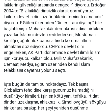
laiklerin güvenliği arasında dengedir” diyordu. Erdoğan
2004’te “Biz laikliği dinsizlik olarak görmüyoruz.
Laiklik, devletin dini özgürlüklerin teminatı olmasıdır”
diyordu. F.Gülen üzerinden “Dinler arası diyalog” bile
başlatılmıştı. Muhafazakâr demokrasi adına birtakım
yazarlar İslamcı devleti reddederken, Müslüman
kimliği çoğulculuk çatısı altında koruma altına
almaktan söz ediyordu. CHP’de devlet dini
engellerken, AK Parti döneminde devlet ılımlı İslam
için koruyucu kalkan oldu. Milli Muhafazakarlık,
Cemaat, Medya, Eğitim üzerinden kendi İslam
telakkisini dayatma yolunu seçti.
İşte bugün de tam bu noktadayız. Tek başına
Globalizm tehdidine karşı gücümüz kalmadığını
düşünüyor kimileri. İşin en kötü yanı, tefrika, irtidat,
dinden uzaklaşma, ahlaksızlık. Şimdi övgüyü, sövgüyü
bir kenara bırakıp, her şeyi yeniden düşünme