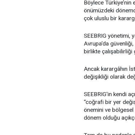
Böylece Türkiye’nin e
önümüzdeki dönemde a
çok uluslu bir karar
SEEBRIG yönetimi, y
Avrupa’da güvenliği, i
birlikte çalışabilirliğ
Ancak karargâhın İst
değişikliği olarak de
SEEBRIG'in kendi aç
“coğrafi bir yer değ
önemini ve bölgesel
dönem olduğu açıkça b