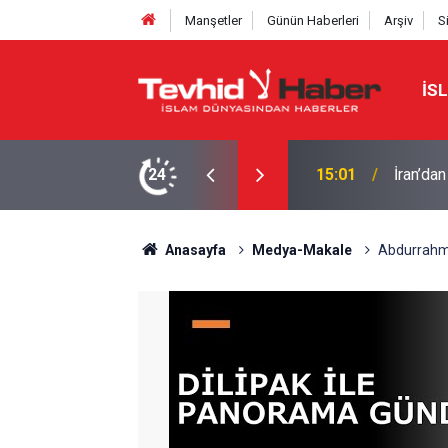
Manşetler
Günün Haberleri
Arşiv
S
İS
UL’DA: ÇOK ULUSLU ASKERÎ KARARGÂH
24
15:01
İran’dan
Anasayfa
Medya-Makale
Abdurrahma