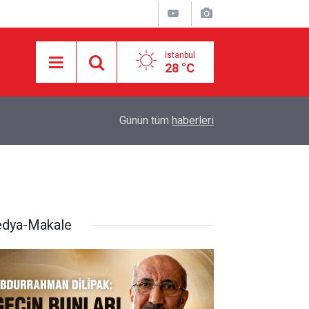
İstanbul
28 °C
Eski CIA Direktörü Panetta: İran savaşı Washington
14:17
Günün tüm
haberleri
geri kaldık
dya-Makale