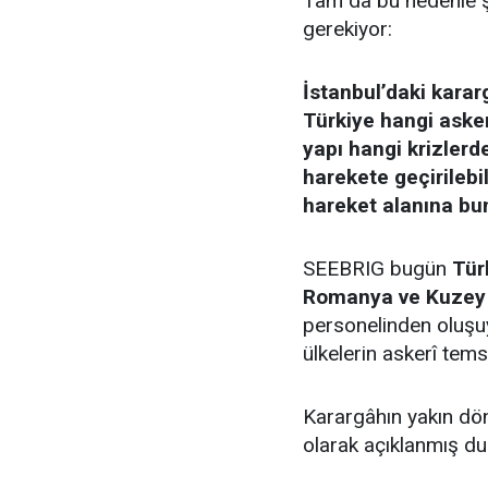
Tam da bu nedenle ş
gerekiyor:
İstanbul’daki karar
Türkiye hangi aske
yapı hangi krizlerd
harekete geçirilebi
hareket alanına bu
SEEBRIG bugün
Tür
Romanya ve Kuzey
personelinden oluşuy
ülkelerin askerî temsi
Karargâhın yakın d
olarak açıklanmış d