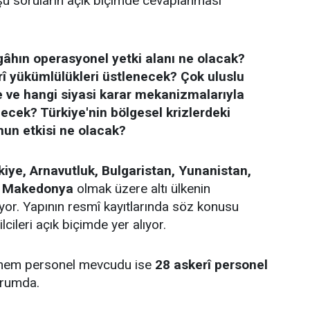
u soruların açık biçimde cevaplanması
gâhın operasyonel yetki alanı ne olacak?
rî yükümlülükleri üstlenecek? Çok uluslu
e ve hangi siyasi karar mekanizmalarıyla
lecek? Türkiye'nin bölgesel krizlerdeki
nun etkisi ne olacak?
kiye, Arnavutluk, Bulgaristan, Yunanistan,
 Makedonya
olmak üzere altı ülkenin
or. Yapının resmî kayıtlarında söz konusu
lcileri açık biçimde yer alıyor.
önem personel mevcudu ise
28 askerî personel
urumda.