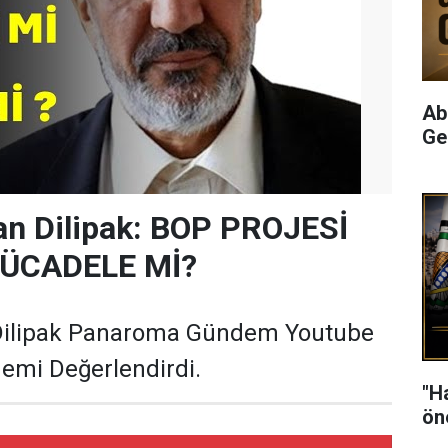
Ab
Ge
n Dilipak: BOP PROJESİ
MÜCADELE Mİ?
ilipak Panaroma Gündem Youtube
emi Değerlendirdi.
"H
ön