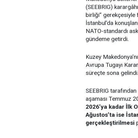
(SEEBRIG) karargâhı İ
birliği” gerekçesiyle
İstanbul’da konuşlan
NATO-standardı aske
gündeme getirdi.
Kuzey Makedonya’nı
Avrupa Tugayı Kararg
süreçte sona gelindi
SEEBRIG tarafından 
aşaması Temmuz 202
2026’ya kadar İlk 
Ağustos’ta ise İsta
gerçekleştirilmesi
p