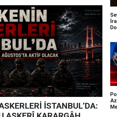
Se
İra
Do
Po
Az
 ASKERLERİ İSTANBUL’DA:
Me
U ASKERÎ KARARGÂH