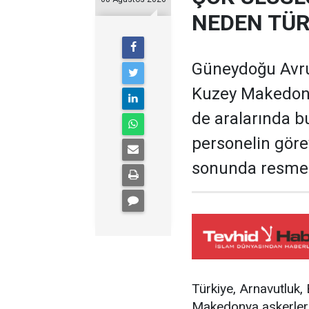
NEDEN TÜR
Güneydoğu Avru
Kuzey Makedonya
de aralarında b
personelin göre
sonunda resmen 
Türkiye, Arnavutluk
Makedonya askerler