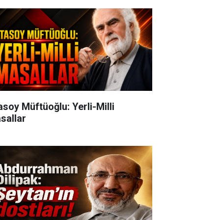
oy Müftüoğlu: Yerli-Milli
sallar