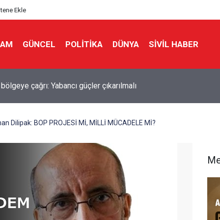
itene Ekle
LAM
GÜNCEL
POLITIKA
DÜNYA
SIVIL HABER
 bölgeye çağrı: Yabancı güçler çıkarılmalı
n Dilipak: BOP PROJESİ Mİ, MİLLİ MÜCADELE Mİ?
Me