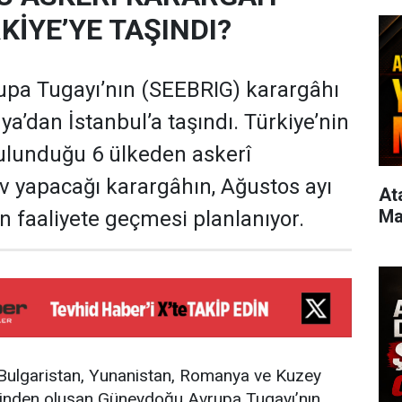
KİYE’YE TAŞINDI?
pa Tugayı’nın (SEEBRIG) karargâhı
’dan İstanbul’a taşındı. Türkiye’nin
ulunduğu 6 ülkeden askerî
v yapacağı karargâhın, Ağustos ayı
Atas
Ma
faaliyete geçmesi planlanıyor.
, Bulgaristan, Yunanistan, Romanya ve Kuzey
inden oluşan Güneydoğu Avrupa Tugayı’nın