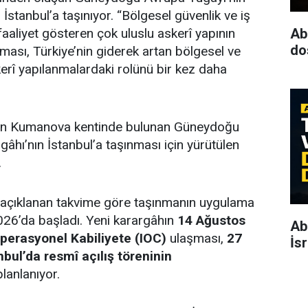
stanbul’a taşınıyor. “Bölgesel güvenlik ve iş
Ab
 faaliyet gösteren çok uluslu askerî yapının
dos
ması, Türkiye’nin giderek artan bölgesel ve
rî yapılanmalardaki rolünü bir kez daha
n Kumanova kentinde bulunan Güneydoğu
âhı’nın İstanbul’a taşınması için yürütülen
.
açıklanan takvime göre taşınmanın uygulama
6’da başladı. Yeni karargâhın
14 Ağustos
Ab
Operasyonel Kabiliyete (IOC)
ulaşması,
27
İs
nbul’da resmî açılış töreninin
lanlanıyor.