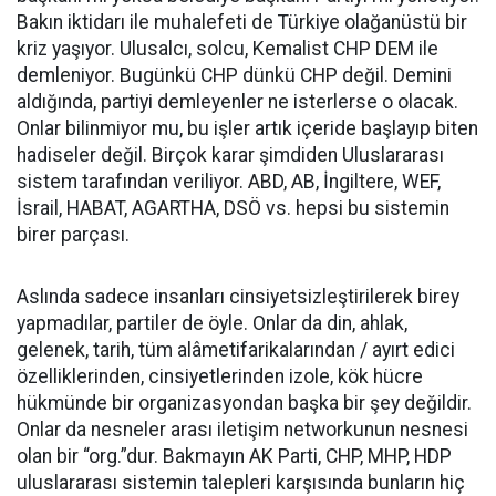
Bakın iktidarı ile muhalefeti de Türkiye olağanüstü bir
kriz yaşıyor. Ulusalcı, solcu, Kemalist CHP DEM ile
demleniyor. Bugünkü CHP dünkü CHP değil. Demini
aldığında, partiyi demleyenler ne isterlerse o olacak.
Onlar bilinmiyor mu, bu işler artık içeride başlayıp biten
hadiseler değil. Birçok karar şimdiden Uluslararası
sistem tarafından veriliyor. ABD, AB, İngiltere, WEF,
İsrail, HABAT, AGARTHA, DSÖ vs. hepsi bu sistemin
birer parçası.
Aslında sadece insanları cinsiyetsizleştirilerek birey
yapmadılar, partiler de öyle. Onlar da din, ahlak,
gelenek, tarih, tüm alâmetifarikalarından / ayırt edici
özelliklerinden, cinsiyetlerinden izole, kök hücre
hükmünde bir organizasyondan başka bir şey değildir.
Onlar da nesneler arası iletişim networkunun nesnesi
olan bir “org.”dur. Bakmayın AK Parti, CHP, MHP, HDP
uluslararası sistemin talepleri karşısında bunların hiç