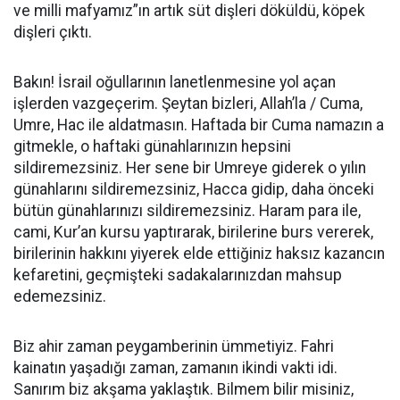
ve milli mafyamız”ın artık süt dişleri döküldü, köpek
dişleri çıktı.
Bakın! İsrail oğullarının lanetlenmesine yol açan
işlerden vazgeçerim. Şeytan bizleri, Allah’la / Cuma,
Umre, Hac ile aldatmasın. Haftada bir Cuma namazın a
gitmekle, o haftaki günahlarınızın hepsini
sildiremezsiniz. Her sene bir Umreye giderek o yılın
günahlarını sildiremezsiniz, Hacca gidip, daha önceki
bütün günahlarınızı sildiremezsiniz. Haram para ile,
cami, Kur’an kursu yaptırarak, birilerine burs vererek,
birilerinin hakkını yiyerek elde ettiğiniz haksız kazancın
kefaretini, geçmişteki sadakalarınızdan mahsup
edemezsiniz.
Biz ahir zaman peygamberinin ümmetiyiz. Fahri
kainatın yaşadığı zaman, zamanın ikindi vakti idi.
Sanırım biz akşama yaklaştık. Bilmem bilir misiniz,