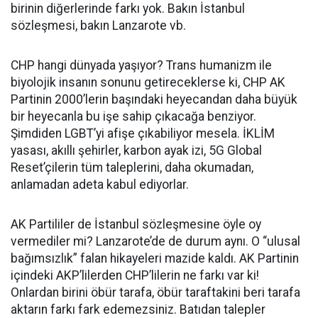
birinin diğerlerinde farkı yok. Bakın İstanbul
sözleşmesi, bakın Lanzarote vb.
CHP hangi dünyada yaşıyor? Trans humanizm ile
biyolojik insanın sonunu getireceklerse ki, CHP AK
Partinin 2000’lerin başındaki heyecandan daha büyük
bir heyecanla bu işe sahip çıkacağa benziyor.
Şimdiden LGBT’yi afişe çıkabiliyor mesela. İKLİM
yasası, akıllı şehirler, karbon ayak izi, 5G Global
Reset’çilerin tüm taleplerini, daha okumadan,
anlamadan adeta kabul ediyorlar.
AK Partililer de İstanbul sözleşmesine öyle oy
vermediler mi? Lanzarote’de de durum aynı. O “ulusal
bağımsızlık” falan hikayeleri mazide kaldı. AK Partinin
içindeki AKP’lilerden CHP’lilerin ne farkı var ki!
Onlardan birini öbür tarafa, öbür taraftakini beri tarafa
aktarın farkı fark edemezsiniz. Batıdan talepler