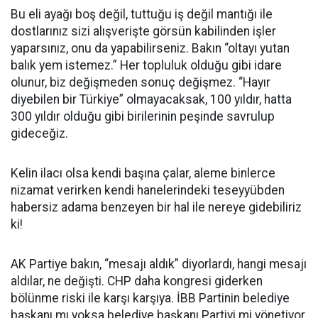
Bu eli ayağı boş değil, tuttuğu iş değil mantığı ile
dostlarınız sizi alışverişte görsün kabilinden işler
yaparsınız, onu da yapabilirseniz. Bakın “oltayı yutan
balık yem istemez.” Her topluluk olduğu gibi idare
olunur, biz değişmeden sonuç değişmez. “Hayır
diyebilen bir Türkiye” olmayacaksak, 100 yıldır, hatta
300 yıldır olduğu gibi birilerinin peşinde savrulup
gideceğiz.
Kelin ilacı olsa kendi başına çalar, aleme binlerce
nizamat verirken kendi hanelerindeki teseyyübden
habersiz adama benzeyen bir hal ile nereye gidebiliriz
ki!
AK Partiye bakın, “mesajı aldık” diyorlardı, hangi mesajı
aldılar, ne değişti. CHP daha kongresi giderken
bölünme riski ile karşı karşıya. İBB Partinin belediye
başkanı mı yoksa belediye başkanı Partiyi mi yönetiyor.