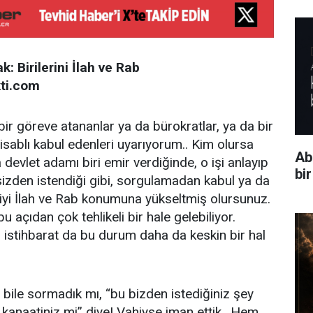
: Birilerini İlah ve Rab
ti.com
i bir göreve atananlar ya da bürokratlar, ya da bir
ntisablı kabul edenleri uyarıyorum.. Kim olursa
Ab
a devlet adamı biri emir verdiğinde, o işi anlayıp
bi
sizden istendiği gibi, sorgulamadan kabul ya da
iyi İlah ve Rab konumuna yükseltmiş olursunuz.
u açıdan çok tehlikeli bir hale gelebiliyor.
s, istihbarat da bu durum daha da keskin bir hal
ile sormadık mı, “bu bizden istediğiniz şey
 kanaatiniz mi” diye! Vahiyse iman ettik.. Hem