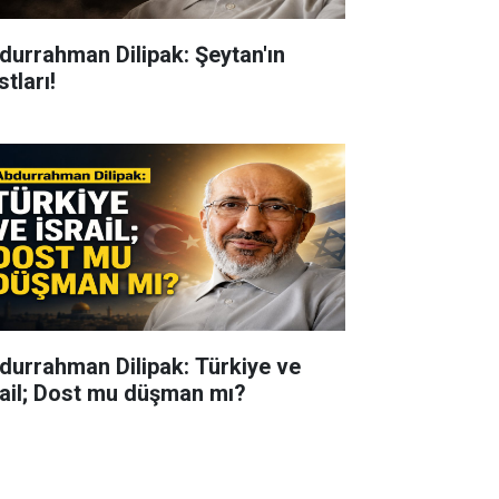
durrahman Dilipak: Şeytan'ın
tları!
durrahman Dilipak: Türkiye ve
rail; Dost mu düşman mı?