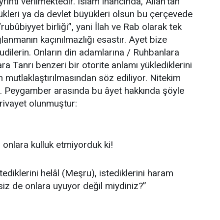
ıntı verilmektedir. İslam inancında, Allah’tan
yükleri ya da devlet büyükleri olsun bu çerçevede
 “rubûbiyyet birliği”, yani İlah ve Rab olarak tek
ğlanmanın kaçınılmazlığı esastır. Ayet bize
hudilerin. Onların din adamlarına / Ruhbanlara
lara Tanrı benzeri bir otorite anlamı yüklediklerini
n mutlaklaştırılmasından söz ediliyor. Nitekim
z. Peygamber arasında bu âyet hakkında şöyle
rivayet olunmuştur:
 onlara kulluk etmiyorduk ki!
tediklerini helâl (Meşru), istediklerini haram
 siz de onlara uyuyor değil miydiniz?”