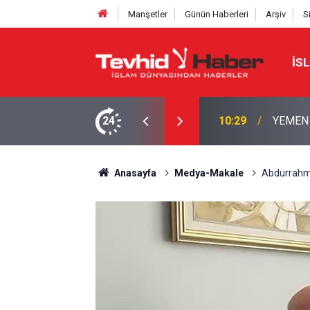
Manşetler
Günün Haberleri
Arşiv
S
İS
ASKINLAR: EVLER VE ARAÇLAR HEDEFTE
24
10:29
YEMEN 
Anasayfa
Medya-Makale
Abdurrahman