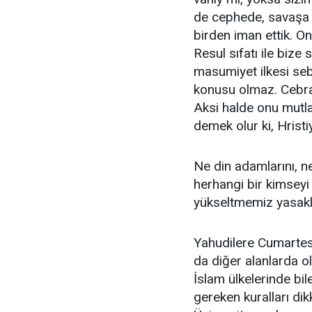
de cephede, savaşa h
birden iman ettik. On
Resul sıfatı ile bize 
masumiyet ilkesi seb
konusu olmaz. Cebrai
Aksi halde onu mutl
demek olur ki, Hristi
Ne din adamlarını, n
herhangi bir kimseyi
yükseltmemiz yasakl
Yahudilere Cumartesi 
da diğer alanlarda 
İslam ülkelerinde b
gereken kuralları di