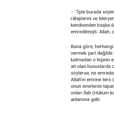
– “İşte burada söyle
râhiplerini ve Meryem
kendisinden başka ilâ
emredilmişti. Allah, 
Buna göre, herhangi 
vermek şart değildir
katmadan o kişinin e
ait olan hususlarda o
söylerse, ne emred
Allah’ın emrine ter
onun emirlerini tapa
onları İlah (Hüküm k
anlamına gelir.