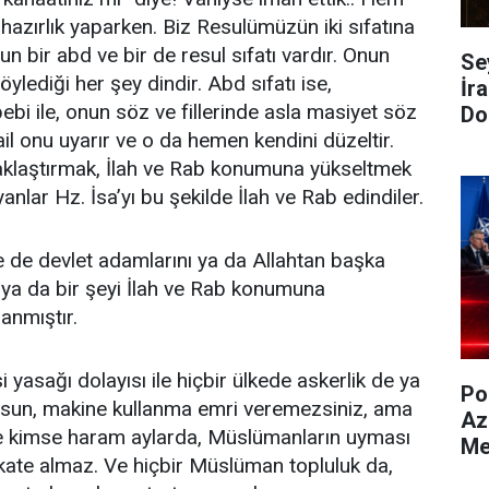
azırlık yaparken. Biz Resulümüzün iki sıfatına
un bir abd ve bir de resul sıfatı vardır. Onun
Se
söylediği her şey dindir. Abd sıfatı ise,
İra
ebi ile, onun söz ve fillerinde asla masiyet söz
Do
l onu uyarır ve o da hemen kendini düzeltir.
aklaştırmak, İlah ve Rab konumuna yükseltmek
yanlar Hz. İsa’yı bu şekilde İlah ve Rab edindiler.
e de devlet adamlarını ya da Allahtan başka
 ya da bir şeyi İlah ve Rab konumuna
anmıştır.
yasağı dolayısı ile hiçbir ülkede askerlik de ya
Po
olsun, makine kullanma emri veremezsiniz, ama
Az
ile kimse haram aylarda, Müslümanların uyması
Me
kkate almaz. Ve hiçbir Müslüman topluluk da,