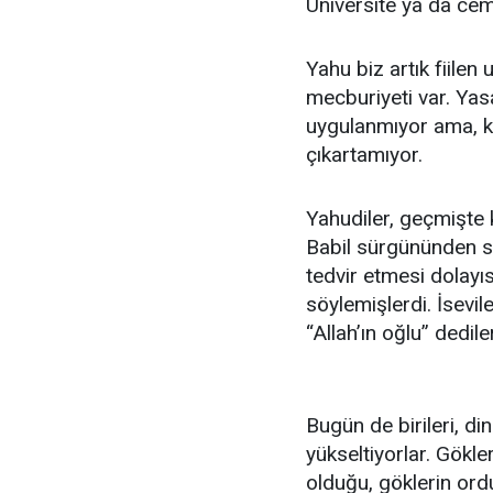
Üniversite ya da ce
Yahu biz artık fiil
mecburiyeti var. Yas
uygulanmıyor ama, ki
çıkartamıyor.
Yahudiler, geçmişte k
Babil sürgününden so
tedvir etmesi dolayıs
söylemişlerdi. İsevi
“Allah’ın oğlu” dediler
Bugün de birileri, d
yükseltiyorlar. Gökle
olduğu, göklerin ord