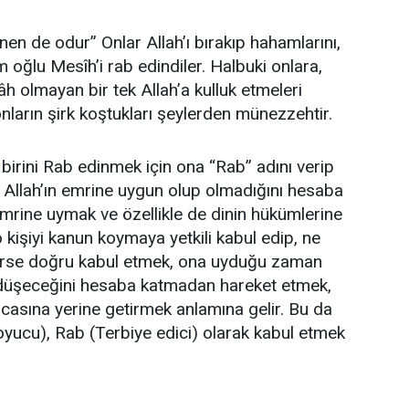
nen de odur” Onlar Allah’ı bırakıp hahamlarını,
 oğlu Mesîh’i rab edindiler. Halbuki onlara,
h olmayan bir tek Allah’a kulluk etmeleri
onların şirk koştukları şeylerden münezzehtir.
birini Rab edinmek için ona “Rab” adını verip
. Allah’ın emrine uygun olup olmadığını hesaba
mrine uymak ve özellikle de dinin hükümlerine
 kişiyi kanun koymaya yetkili kabul edip, ne
erse doğru kabul etmek, ona uyduğu zaman
s düşeceğini hesaba katmadan hareket etmek,
rcasına yerine getirmek anlamına gelir. Bu da
oyucu), Rab (Terbiye edici) olarak kabul etmek