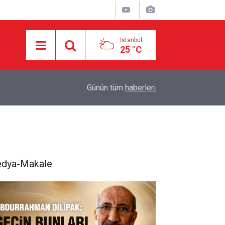
İstanbul
25 °C
20:42
SADULLAH ZAREİ MEKKE ANLAŞMASINI DEĞ
Günün tüm
haberleri
dya-Makale