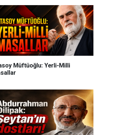
oy Müftüoğlu: Yerli-Milli
sallar