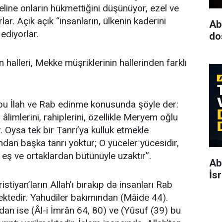
eline onların hükmettiğini düşünüyor, ezel ve
r. Açık açık “insanların, ülkenin kaderini
Ab
ediyorlar.
dos
halleri, Mekke müşriklerinin hallerinden farklı
 bu İlah ve Rab edinme konusunda şöyle der:
n âlimlerini, rahiplerini, özellikle Meryem oğlu
. Oysa tek bir Tanrı’ya kulluk etmekle
dan başka tanrı yoktur; O yüceler yücesidir,
rı eş ve ortaklardan bütünüyle uzaktır”.
Ab
İs
stiyan’ların Allah’ı bırakıp da insanları Rab
mektedir. Yahudiler bakımından (Mâide 44).
ndan ise (Âl-i İmrân 64, 80) ve (Yûsuf (39) bu