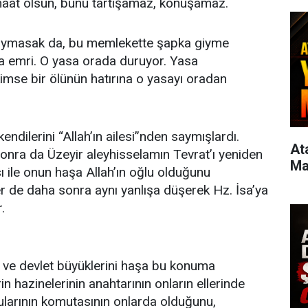
maat olsun, bunu tartışamaz, konuşamaz.
en uymasak da, bu memlekette şapka giyme
a emri. O yasa orada duruyor. Yasa
mse bir ölünün hatırına o yasayı oradan
endilerini “Allah’ın ailesi”nden saymışlardı.
Atas
nra da Üzeyir aleyhisselamın Tevrat’ı yeniden
Ma
ı ile onun haşa Allah’ın oğlu olduğunu
ler de daha sonra aynı yanlışa düşerek Hz. İsa’ya
.
in ve devlet büyüklerini haşa bu konuma
rin hazinelerinin anahtarının onların ellerinde
ularının komutasının onlarda olduğunu,