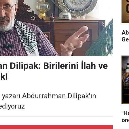
Ab
Ge
Dilipak: Birilerini İlah ve
k!
 yazarı Abdurrahman Dilipak'ın
 ediyoruz
"H
ön