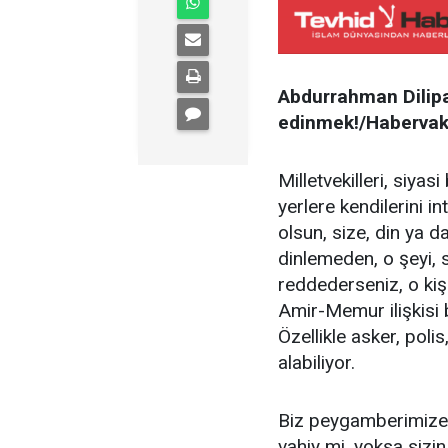
Abdurrahman Dilipak
edinmek!/Habervak
Milletvekilleri, siyas
yerlere kendilerini i
olsun, size, din ya d
dinlemeden, o şeyi, 
reddederseniz, o kiş
Amir-Memur ilişkisi b
Özellikle asker, poli
alabiliyor.
Biz peygamberimize b
vahiy mi, yoksa sizin