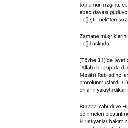
toplumun rızgına, ec
ebed davası güdüyorla
değiştirmek”ten söz 
Zamane müşriklerinin 
değil aslında.
(Tövbe 31)’de, ayet
“Allah’ı bırakıp da di
Mesîh’i Rab edindiler
emrolunmuşlardı. O’n
onların yakıştırdıkla
Burada Yahudi ve Hıri
edinmeleri eleştiril
Hıristiyanlar bakımı