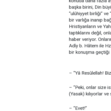
konuda daha fazla ayr
başka birini, Din bü
“ulûhiyyet birliği” ve
bir varlığa inanıp ba
Hristiyanların ve Ya
taptıklarını değil, on
haber veriyor. Onları
Adîy b. Hâtem ile H
bir konuşma geçtiği 
– “Yâ Resûlellah! Biz
– “Peki, onlar size is
(Yasak) kılıyorlar ve
– “Evet!”