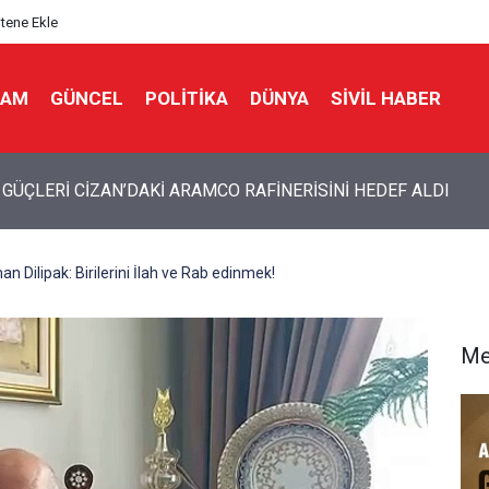
itene Ekle
LAM
GÜNCEL
POLITIKA
DÜNYA
SIVIL HABER
GÜÇLERİ CİZAN’DAKİ ARAMCO RAFİNERİSİNİ HEDEF ALDI
 Dilipak: Birilerini İlah ve Rab edinmek!
Me