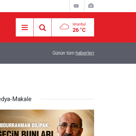
İstanbul
26 °C
E
10:29
YEMEN GÜÇLERİ CİZAN’DAKİ ARAMCO RAFİNER
Günün tüm
haberleri
dya-Makale