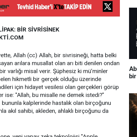
PAK: BİR SİVRİSİNEK
KTİ.COM
te, Allah (cc) Allah, bir sivrisineği, hatta belki
yan arılara musallat olan arı biti denilen ondan
Ab
ir varlığı misal verir. Şüphesiz ki mü’minler
bi
len hikmetli bir gerçek olduğu üzerinde
ileri için hidayet vesilesi olan gerçekleri görüp
er ise: "Allah, bu misalle ne demek istedi?"
h bununla kalplerinde hastalık olan birçoğunu
nla akıl sahibi, akleden, ahlaklı birçoğunu da
one, yeni yapay zeka teknolojisi "Apple