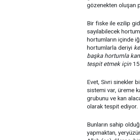
gözenekten oluşan p
Bir fiske ile ezilip g
sayılabilecek hortum
hortumların içinde i
hortumlarla deriyi
ke
başka hortumla kanı
tespit
etmek için
150
Evet, Sivri sinekler 
sistemi var, üreme ka
grubunu ve kan alac
olarak tespit ediyor.
Bunların sahip olduğu 
yapmaktan, yeryüzünd