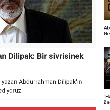
Ab
Ge
 Dilipak: Bir sivrisinek
 yazarı Abdurrahman Dilipak'ın
 ediyoruz
"H
ön