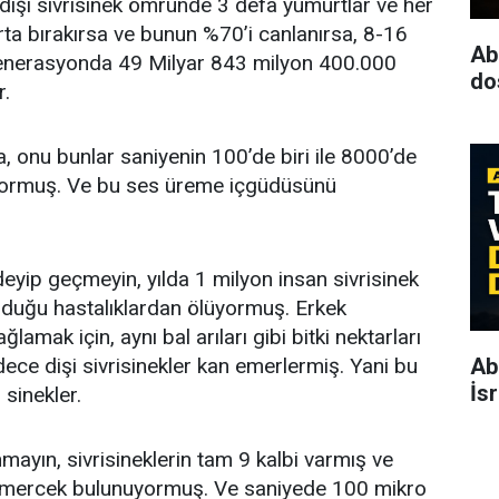
 dişi sivrisinek ömründe 3 defa yumurtlar ve her
ta bırakırsa ve bunun %70’i canlanırsa, 8-16
Ab
 Jenerasyonda 49 Milyar 843 milyon 400.000
dos
r.
 ya, onu bunlar saniyenin 100’de biri ile 8000’de
tıyormuş. Ve bu ses üreme içgüdüsünü
deyip geçmeyin, yılda 1 milyon insan sivrisinek
lduğu hastalıklardan ölüyormuş. Erkek
ağlamak için, aynı bal arıları gibi bitki nektarları
dece dişi sivrisinekler kan emerlermiş. Yani bu
Ab
İs
 sinekler.
anmayın, sivrisineklerin tam 9 kalbi varmış ve
 mercek bulunuyormuş. Ve saniyede 100 mikro