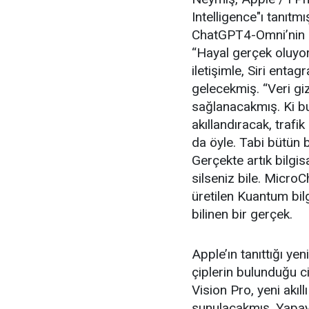
Intelligence"ı tanıtmı
ChatGPT4-Omni’nin e
“Hayal gerçek oluyo
iletişimle, Siri enta
gelecekmiş. “Veri giz
sağlanacakmış. Ki bu
akıllandıracak, trafi
da öyle. Tabi bütün b
Gerçekte artık bilgis
silseniz bile. MicroC
üretilen Kuantum bil
bilinen bir gerçek.
Apple’ın tanıttığı ye
çiplerin bulunduğu c
Vision Pro, yeni akıl
sunulacakmış. Yapay 