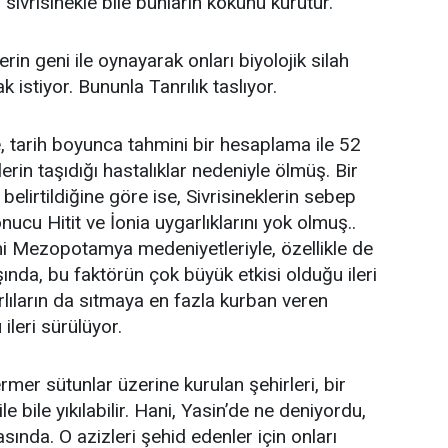
r sivrisinekle bile bunların kökünü kurutur.
lerin geni ile oynayarak onları biyolojik silah
 istiyor. Bununla Tanrılık taslıyor.
, tarih boyunca tahmini bir hesaplama ile 52
klerin taşıdığı hastalıklar nedeniyle ölmüş. Bir
lirtildiğine göre ise, Sivrisineklerin sebep
nucu Hitit ve İonia uygarlıklarını yok olmuş..
imi Mezopotamya medeniyetleriyle, özellikle de
ışında, bu faktörün çok büyük etkisi olduğu ileri
rlıların da sıtmaya en fazla kurban veren
ileri sürülüyor.
rmer sütunlar üzerine kurulan şehirleri, bir
e bile yıkılabilir. Hani, Yasin’de ne deniyordu,
ında. O azizleri şehid edenler için onları