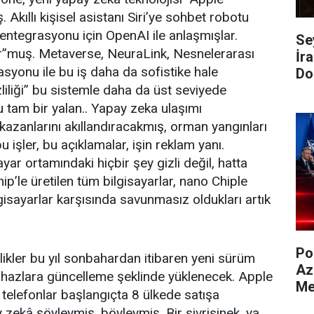
ş. Akıllı kişisel asistanı Siri’ye sohbet robotu
ntegrasyonu için OpenAI ile anlaşmışlar.
Se
r”muş. Metaverse, NeuraLink, Nesnelerarası
İra
grasyonu ile bu iş daha da sofistike hale
Do
liliği” bu sistemle daha da üst seviyede
 tam bir yalan.. Yapay zeka ulaşımı
k kazanlarını akıllandıracakmış, orman yangınları
u işler, bu açıklamalar, işin reklam yanı.
ayar ortamındaki hiçbir şey gizli değil, hatta
hip’le üretilen tüm bilgisayarlar, nano Chiple
gisayarlar karşısında savunmasız oldukları artık
Po
nilikler bu yıl sonbahardan itibaren yeni sürüm
Az
ihazlara güncelleme şeklinde yüklenecek. Apple
Me
lı telefonlar başlangıçta 8 ülkede satışa
zekâ şöyleymiş, böyleymiş. Bir sivrisinek, ya