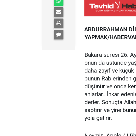
ABDURRAHMAN DİLİ
YAPMAK/HABERVA
Bakara suresi 26. Ayet
onun da üstünde yaşa
daha zayıf ve küçük b
bunun Rablerinden ge
düşünür ve onda kend
anlarlar.. İnkar edenl
derler. Sonuçta Alla
saptırır ve yine bunu
yola getirir.
Neymiş, Apple / I Ph