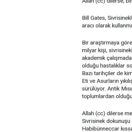
Allah (cc) dilerse, bi
Bill Gates, Sivrisinek
aracı olarak kullanmak
Bir araştırmaya göre
milyar kişi, sivrisine
akademik çalışmada be
olduğu hastalıklar so
Bazı tarihçiler de k
Eti ve Asurların yıkıl
sürülüyor. Antik Mısı
toplumlardan olduğu 
Allah (cc) dilerse me
Sivrisinek dokunuşu il
Habibünneccar kıssas