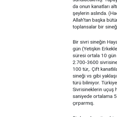
da onun kanatları alt
şeylerin aslında. (H
Allah'tan başka bütün
toplansalar bir sineğ
Bir sivri sineğin Hay
gün (Yetişkin Erkekl
süresi ortala 10 gün
2.700-3600 sivrisine
100 tür,. Çift kanatlı
sineği vs gibi yaklaş
türü biliniyor. Türki
Sivrisineklerin uçuş 
saniyede ortalama 5
çırparmış.