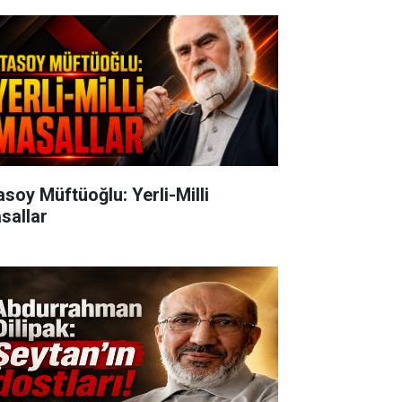
oy Müftüoğlu: Yerli-Milli
sallar