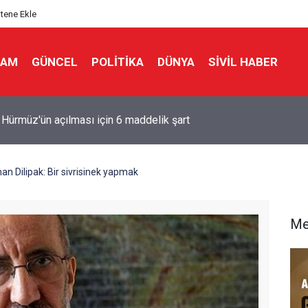
itene Ekle
LAM
GÜNCEL
POLITIKA
DÜNYA
SIVIL HABER
ERİA’DA EŞ ZAMANLI BASKINLAR: EVLER VE ARAÇLAR HEDEFT
n Dilipak: Bir sivrisinek yapmak
Me