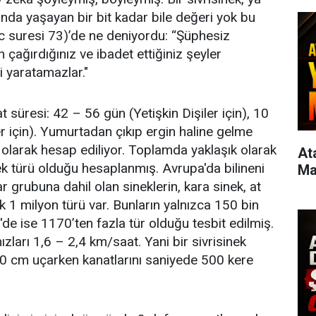
ında yaşayan bir bit kadar bile değeri yok bu
ac suresi 73)’de ne deniyordu: “Şüphesiz
 çağırdığınız ve ibadet ettiğiniz şeyler
i yaratamazlar."
at süresi: 42 – 56 gün (Yetişkin Dişiler için), 10
er için). Yumurtadan çıkıp ergin haline gelme
 olarak hesap ediliyor. Toplamda yaklaşık olarak
Atas
k türü olduğu hesaplanmış. Avrupa'da bilineni
Ma
lar grubuna dahil olan sineklerin, kara sinek, at
ık 1 milyon türü var. Bunların yalnızca 150 bin
ye'de ise 1170’ten fazla tür olduğu tesbit edilmiş.
hızları 1,6 – 2,4 km/saat. Yani bir sivrisinek
0 cm uçarken kanatlarını saniyede 500 kere