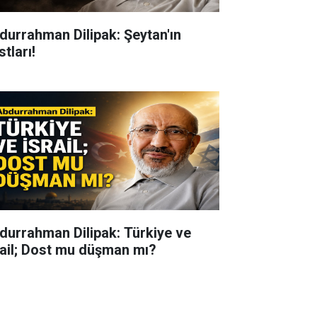
durrahman Dilipak: Şeytan'ın
tları!
durrahman Dilipak: Türkiye ve
rail; Dost mu düşman mı?