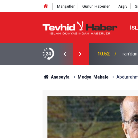
Manşetler
Günün Haberleri
Arşiv
S
İS
 6 maddelik şart
24
10:40
BATI Ş
Anasayfa
Medya-Makale
Abdurrahma