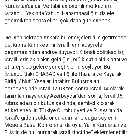
Kürdistan’da da. Ve tabii en önemli merkezleri
İstanbul. Yakında Yahudi Hahambaşılığını da ele
geçirdikten sonra elleri çok daha güçlenecek.
Gelinen noktada Ankara bu endişeleri dile getirmese
de, Kıbrıs Rum kesimi İsraillilerin adayı ele
geçirmesinden endişe duyuyor. Kıbrıslı politikacılar,
İsraillilerin akın akın geldiğini, mülk satın aldıklarını ve
stratejik bölgelere yerleştiklerini söylüyor. Bu,
İstanbul’daki CHABAD varlığı ile Hazara ve Kayarak
Birliği / Nuhî Yasalar, İbrahim Buluşmaları
çerçevesinde İsrail 02-03’ten sonra İsrail 04 olarak
tanımlanmaya aday Azerbaycan’dan sonra; İsrail 05,
Kıbrıs adası bir bütün şeklinde, sembolik olarak
etiketlenebilir. Türkiye Cumhuriyeti ve Rusya’nın da
İsrail’e giden yolda öncü adımlar olduğu söylenir.
Mesela Basel Konferansı da öyle. Yarın Kürdistan ve
Filistin de bu “numaralı İsrail zincirine” eklemlenebilir.