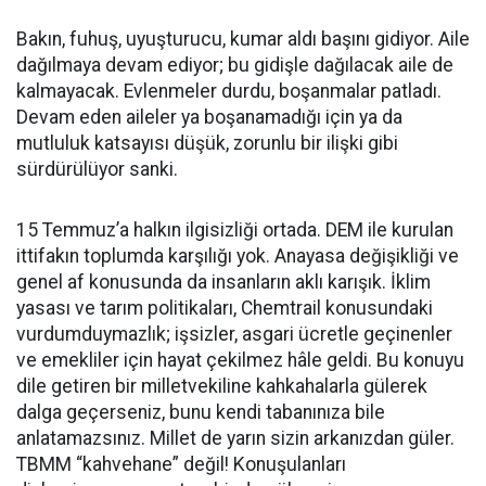
Bakın, fuhuş, uyuşturucu, kumar aldı başını gidiyor. Aile
dağılmaya devam ediyor; bu gidişle dağılacak aile de
kalmayacak. Evlenmeler durdu, boşanmalar patladı.
Devam eden aileler ya boşanamadığı için ya da
mutluluk katsayısı düşük, zorunlu bir ilişki gibi
sürdürülüyor sanki.
15 Temmuz’a halkın ilgisizliği ortada. DEM ile kurulan
ittifakın toplumda karşılığı yok. Anayasa değişikliği ve
genel af konusunda da insanların aklı karışık. İklim
yasası ve tarım politikaları, Chemtrail konusundaki
vurdumduymazlık; işsizler, asgari ücretle geçinenler
ve emekliler için hayat çekilmez hâle geldi. Bu konuyu
dile getiren bir milletvekiline kahkahalarla gülerek
dalga geçerseniz, bunu kendi tabanınıza bile
anlatamazsınız. Millet de yarın sizin arkanızdan güler.
TBMM “kahvehane” değil! Konuşulanları