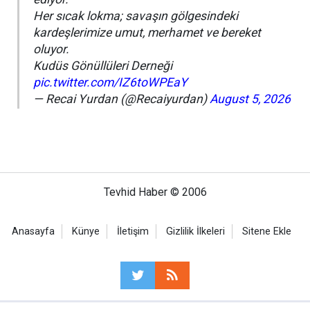
Her sıcak lokma; savaşın gölgesindeki
kardeşlerimize umut, merhamet ve bereket
oluyor.
Kudüs Gönüllüleri Derneği
pic.twitter.com/IZ6toWPEaY
— Recai Yurdan (@Recaiyurdan)
August 5, 2026
Tevhid Haber © 2006
Anasayfa
Künye
İletişim
Gizlilik İlkeleri
Sitene Ekle