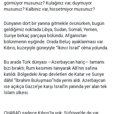
görmüyor musunuz? Kulağınız var, duymuyor
musunuz? Kalbiniz var, hissetmiyor musunuz?
Dünyanın dört bir yanına gitmekle övünürken, bugün
geldiğimiz noktada Libya, Sudan, Somali, Yemen,
Suriye birkaç parçaya bölündü. Afganistan
bölünmenin eşiğinde. Orada Beluç ayaklanması var.
Kıbrıs, kuzeyiyle güneyiyle “İkinci İsrail” olma yolunda.
Bu arada Türk dünyası —Azerbaycan hariç— tamamı
bizi bıraktı; Rum kesimini tanıyarak AB’nin safına
katıldı. Bölgedeki Arap devletleri de Katar ve Suriye
dâhil “İbrahim Buluşması”nda yerini aldı. Azerbaycan
ise açıkça Gazze’ye karşı İsrail’in yanında yer alan tek
İslam ülkesi.
CHABAD sadece Kıbrıs’ta yok; Süfriyye’de de var,