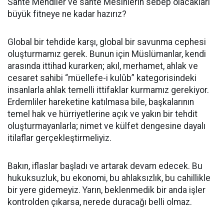
Sahte Mehdiler ve sahte Mesihlerin sebep olacakları
büyük fitneye ne kadar hazırız?
Global bir tehdide karşı, global bir savunma cephesi
oluşturmamız gerek. Bunun için Müslümanlar, kendi
arasında ittihad kurarken; akıl, merhamet, ahlak ve
cesaret sahibi “müellefe-i kulûb” kategorisindeki
insanlarla ahlak temelli ittifaklar kurmamız gerekiyor.
Erdemliler hareketine katılmasa bile, başkalarının
temel hak ve hürriyetlerine açık ve yakın bir tehdit
oluşturmayanlarla; nimet ve külfet dengesine dayalı
itilaflar gerçekleştirmeliyiz.
Bakın, iflaslar başladı ve artarak devam edecek. Bu
hukuksuzluk, bu ekonomi, bu ahlaksızlık, bu cahillikle
bir yere gidemeyiz. Yarın, beklenmedik bir anda işler
kontrolden çıkarsa, nerede duracağı belli olmaz.