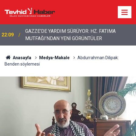
Yemen'den "genel seferberlik" kararı: Savaşa
21:12
hazırlık mesajı
Anasayfa
Medya-Makale
Abdurrahman Dilipak:
Benden söylemesi