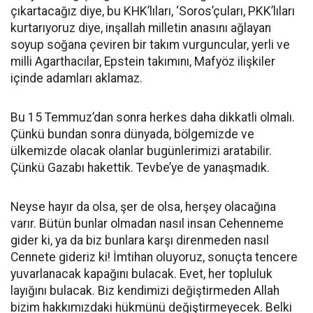
çıkartacağız diye, bu KHK’lıları, ‘Soros’çuları, PKK’lıları
kurtarıyoruz diye, inşallah milletin anasını ağlayan
soyup soğana çeviren bir takım vurguncular, yerli ve
milli Agarthacılar, Epstein takımını, Mafyöz ilişkiler
içinde adamları aklamaz.
Bu 15 Temmuz’dan sonra herkes daha dikkatli olmalı.
Çünkü bundan sonra dünyada, bölgemizde ve
ülkemizde olacak olanlar bugünlerimizi aratabilir.
Çünkü Gazabı hakettik. Tevbe’ye de yanaşmadık.
Neyse hayır da olsa, şer de olsa, herşey olacağına
varır. Bütün bunlar olmadan nasıl insan Cehenneme
gider ki, ya da biz bunlara karşı direnmeden nasıl
Cennete gideriz ki! İmtihan oluyoruz, sonuçta tencere
yuvarlanacak kapağını bulacak. Evet, her topluluk
layığını bulacak. Biz kendimizi değiştirmeden Allah
bizim hakkımızdaki hükmünü değiştirmeyecek. Belki