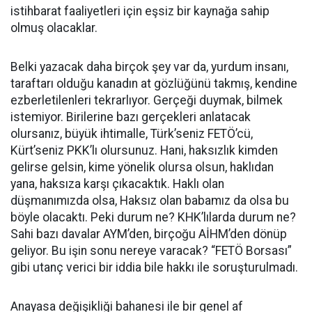
istihbarat faaliyetleri için eşsiz bir kaynağa sahip
olmuş olacaklar.
Belki yazacak daha birçok şey var da, yurdum insanı,
taraftarı olduğu kanadın at gözlüğünü takmış, kendine
ezberletilenleri tekrarlıyor. Gerçeği duymak, bilmek
istemiyor. Birilerine bazı gerçekleri anlatacak
olursanız, büyük ihtimalle, Türk’seniz FETÖ’cü,
Kürt’seniz PKK’lı olursunuz. Hani, haksızlık kimden
gelirse gelsin, kime yönelik olursa olsun, haklıdan
yana, haksıza karşı çıkacaktık. Haklı olan
düşmanımızda olsa, Haksız olan babamız da olsa bu
böyle olacaktı. Peki durum ne? KHK’lılarda durum ne?
Sahi bazı davalar AYM’den, birçoğu AİHM’den dönüp
geliyor. Bu işin sonu nereye varacak? “FETÖ Borsası”
gibi utanç verici bir iddia bile hakkı ile soruşturulmadı.
Anayasa değişikliği bahanesi ile bir genel af