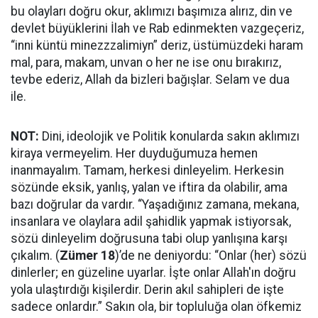
bu olayları doğru okur, aklımızı başımıza alırız, din ve
devlet büyüklerini İlah ve Rab edinmekten vazgeçeriz,
“inni küntü minezzzalimiyn” deriz, üstümüzdeki haram
mal, para, makam, unvan o her ne ise onu bırakırız,
tevbe ederiz, Allah da bizleri bağışlar. Selam ve dua
ile.
NOT:
Dini, ideolojik ve Politik konularda sakın aklımızı
kiraya vermeyelim. Her duyduğumuza hemen
inanmayalım. Tamam, herkesi dinleyelim. Herkesin
sözünde eksik, yanlış, yalan ve iftira da olabilir, ama
bazı doğrular da vardır. “Yaşadığınız zamana, mekana,
insanlara ve olaylara adil şahidlik yapmak istiyorsak,
sözü dinleyelim doğrusuna tabi olup yanlışına karşı
çıkalım. (
Zümer 18
)’de ne deniyordu: “Onlar (her) sözü
dinlerler; en güzeline uyarlar. İşte onlar Allah'ın doğru
yola ulaştırdığı kişilerdir. Derin akıl sahipleri de işte
sadece onlardır.” Sakın ola, bir topluluğa olan öfkemiz