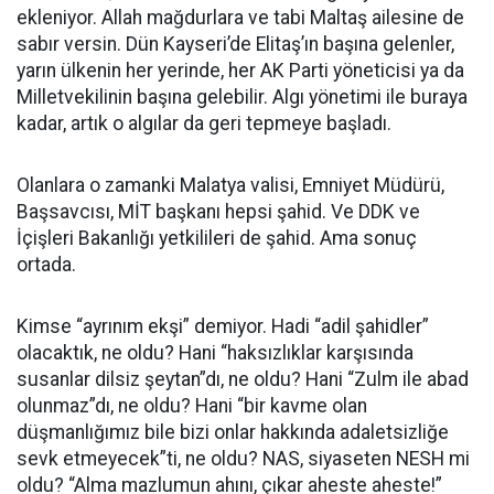
ekleniyor. Allah mağdurlara ve tabi Maltaş ailesine de
sabır versin. Dün Kayseri’de Elitaş’ın başına gelenler,
yarın ülkenin her yerinde, her AK Parti yöneticisi ya da
Milletvekilinin başına gelebilir. Algı yönetimi ile buraya
kadar, artık o algılar da geri tepmeye başladı.
Olanlara o zamanki Malatya valisi, Emniyet Müdürü,
Başsavcısı, MİT başkanı hepsi şahid. Ve DDK ve
İçişleri Bakanlığı yetkilileri de şahid. Ama sonuç
ortada.
Kimse “ayrınım ekşi” demiyor. Hadi “adil şahidler”
olacaktık, ne oldu? Hani “haksızlıklar karşısında
susanlar dilsiz şeytan”dı, ne oldu? Hani “Zulm ile abad
olunmaz”dı, ne oldu? Hani “bir kavme olan
düşmanlığımız bile bizi onlar hakkında adaletsizliğe
sevk etmeyecek”ti, ne oldu? NAS, siyaseten NESH mi
oldu? “Alma mazlumun ahını, çıkar aheste aheste!”