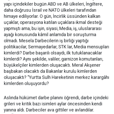
yapı içindekiler bugün ABD ve AB ülkeleri, İngiltere,
daha doğrusu İsrail ve NATO ülkeleri tarafından
himaye ediliyorlar. O gün, İncirlik üssünden kalkan
uçaklar, operasyona katılan uçaklara ikmal desteği
yapmıştı ama, bu işin, siyasi, Media, iş, uluslararası
ayağı konusunda kâmil anlamda bir soruşturma
olmadı. Mesela Darbecilerin iş birliği yaptığı
politikacılar, Sermayedarlar, STK lar, Media mensupları
kimlerdi? Darbe başarılı olsaydı, ilk tutuklanacaklar
kimlerdi? Aynı şekilde, valiler, garnizon komutanları,
büyükelçiler kimlerden oluşacaktı. Meral Akşener
başbakan olacaktı da Bakanlar kurulu kimlerden
oluşacaktı? “Yurtta Sulh Hareketinin merkez karargâhı
kimlerden oluşuyordu?
Aslında hükümet darbe planını öğrendi, darbe içindeki
grileri ve kritik bazı isimleri aylar öncesinden kendi
yanına aldı. Darbeciler ava gittiler ve avlandılar.