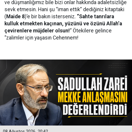
ve düşmanlığımız bile bizi onlar hakkında adaletsizliğe
sevk etmesin. Hani şu “iman ettik” dediğiniz kitaptaki
(
Maide 8
)’e bir bakın isterseniz.
“Sahte tanrılara
kulluk etmekten kaçınan, yüzünü ve özünü Allah’a
çevirenlere müjdeler olsun!
“ Ötekilere gelince
“zalimler için yaşasın Cehennem!
08 Ağustos 2026
20:42