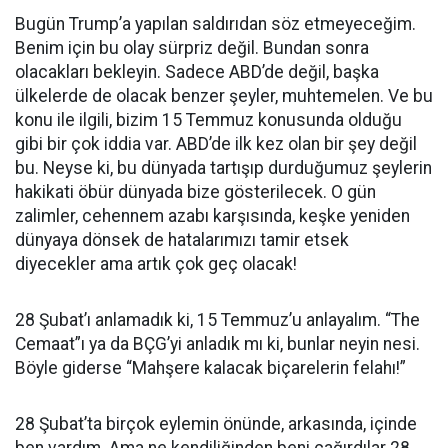
Bugün Trump’a yapılan saldırıdan söz etmeyeceğim.
Benim için bu olay sürpriz değil. Bundan sonra
olacakları bekleyin. Sadece ABD’de değil, başka
ülkelerde de olacak benzer şeyler, muhtemelen. Ve bu
konu ile ilgili, bizim 15 Temmuz konusunda olduğu
gibi bir çok iddia var. ABD’de ilk kez olan bir şey değil
bu. Neyse ki, bu dünyada tartışıp durduğumuz şeylerin
hakikati öbür dünyada bize gösterilecek. O gün
zalimler, cehennem azabı karşısında, keşke yeniden
dünyaya dönsek de hatalarımızı tamir etsek
diyecekler ama artık çok geç olacak!
28 Şubat’ı anlamadık ki, 15 Temmuz’u anlayalım. “The
Cemaat”ı ya da BÇG’yi anladık mı ki, bunlar neyin nesi.
Böyle giderse “Mahşere kalacak biçarelerin felahı!”
28 Şubat’ta birçok eylemin önünde, arkasında, içinde
ben vardım. Ama ne kendiliğinden beni çağırdılar 28