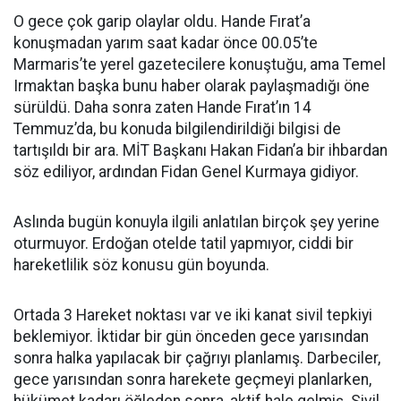
O gece çok garip olaylar oldu. Hande Fırat’a
konuşmadan yarım saat kadar önce 00.05’te
Marmaris’te yerel gazetecilere konuştuğu, ama Temel
Irmaktan başka bunu haber olarak paylaşmadığı öne
sürüldü. Daha sonra zaten Hande Fırat’ın 14
Temmuz’da, bu konuda bilgilendirildiği bilgisi de
tartışıldı bir ara. MİT Başkanı Hakan Fidan’a bir ihbardan
söz ediliyor, ardından Fidan Genel Kurmaya gidiyor.
Aslında bugün konuyla ilgili anlatılan birçok şey yerine
oturmuyor. Erdoğan otelde tatil yapmıyor, ciddi bir
hareketlilik söz konusu gün boyunda.
Ortada 3 Hareket noktası var ve iki kanat sivil tepkiyi
beklemiyor. İktidar bir gün önceden gece yarısından
sonra halka yapılacak bir çağrıyı planlamış. Darbeciler,
gece yarısından sonra harekete geçmeyi planlarken,
hükümet kadarı öğleden sonra, aktif hale gelmiş. Sivil