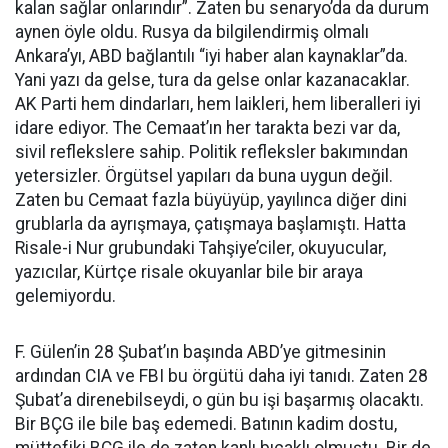
kalan sağlar onlarındır”. Zaten bu senaryo’da da durum
aynen öyle oldu. Rusya da bilgilendirmiş olmalı
Ankara’yı, ABD bağlantılı “iyi haber alan kaynaklar”da.
Yani yazı da gelse, tura da gelse onlar kazanacaklar.
AK Parti hem dindarları, hem laikleri, hem liberalleri iyi
idare ediyor. The Cemaat’ın her tarakta bezi var da,
sivil reflekslere sahip. Politik refleksler bakımından
yetersizler. Örgütsel yapıları da buna uygun değil.
Zaten bu Cemaat fazla büyüyüp, yayılınca diğer dini
grublarla da ayrışmaya, çatışmaya başlamıştı. Hatta
Risale-i Nur grubundaki Tahşiye’ciler, okuyucular,
yazıcılar, Kürtçe risale okuyanlar bile bir araya
gelemiyordu.
F. Gülen’in 28 Şubat’ın başında ABD’ye gitmesinin
ardından CIA ve FBI bu örgütü daha iyi tanıdı. Zaten 28
Şubat’a direnebilseydi, o gün bu işi başarmış olacaktı.
Bir BÇG ile bile baş edemedi. Batının kadim dostu,
müttefiki BÇG ile de zaten kanlı bıçaklı olmuştu. Bir de