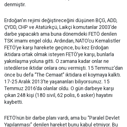
denmiştir.
Erdoğan'ın rejimi değiştireceğini düşünen BÇG, ADD,
ÇYDD, CHP ve Atatürkçü, Laikçi komutanlar 2003'de
darbe yapacaktı ama buna dönemdeki FETÖ denilen
TSK imamı engel oldu. Ardından, NATO’cu Kemalistler
FETÖ’ye karşı harekete geçince, bu kez Erdoğan
iktidara ortak olmak isteyen FETÖ’ye karşı, bunlarla
yakınlaşma yoluna gitti. O zamana kadar onlar ne
istedilerse iktidar onlara onu vermişti. 15 Temmuz'dan
önce bu defa “The Cemaat” iktidara el koymaya kalktı.
17-25 Aralık 2013’te yaşananları biliyorsunuz. 15
Temmuz 2016’da olanlar oldu. O gün darbeye karşı
çıkan 248 kişi (180 sivil, 62 polis, 6 asker) hayatını
kaybetti.
FETÖ’nün bir darbe planı vardı, ama bu “Paralel Devlet
Yapılanması” denilen hareket bunu kabul etmiyor. Bu