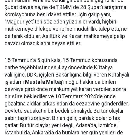
Şubat davasına, ne de TBMM de 28 Şubat’ı araştırma
komisyonuna beni davet ettiler. İçin garip yanı,
“Mağduriyet”ten söz eden yüzbinler vardı, hiçbiri
mahkemeye dilekçe verip, ne müdahillik talep etti, ne
de tanık oldular. Asiltürk ve Kazan mahkemeye gelip
davacı olmadıklarını beyan ettiler.
15 Temmuz’a 5 gün kala, 15 Temmuz konusunda
darbe teşebbüsünden 4 ay öncesinde Kütahya
valiliğine, DDK, içişleri Bakanlığına bilgi veren Kütahyalı
iş adamı
Mustafa Maltaş
’ın oğlu hakkında birileri
devreye girdi önce mahkumiyet kararı verdiler, sonra
bir süre beklediler ve 10 Temmuz 2024’de önce
gözaltına aldılar, arkasından da cezaevine gönderdiler.
Devlete sadakatin bir bedeli olmalıydı. Bu tür olaylar
sabır taşını zorluyor. Bir an gelir, bardak dolar o taş
çatlar. Bu tür olaylar yeni değil, Adana’da, İzmir’de,
İstanbul’da, Ankara’da da bunlara her gün yenileri de