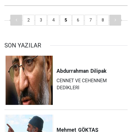
2
3
4
5
6
7
8
SON YAZILAR
Abdurrahman
Dilipak
CENNET VE CEHENNEM
DEDİKLERİ
Mehmet
GÖKTAŞ