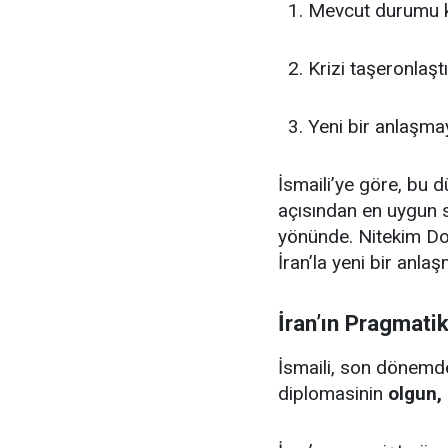
Mevcut durumu 
Krizi taşeronlaş
Yeni bir anlaşm
İsmaili’ye göre, bu
açısından en uygun
yönünde. Nitekim D
İran’la yeni bir anla
İran’ın Pragmati
İsmaili, son dönemde
diplomasinin
olgun,