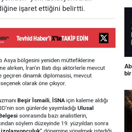
ğine işaret ettiğini belirtti.
tı Asya bölgesini yeniden müttefiklerine
Ab
alırken, İran’ın Batı dışı aktörlerle mevcut
bi
e geçiren dinamik diplomasisi, mevcut
seçenek olarak öne çıkıyor.
r uzmanı
Beşir İsmaili
,
İSNA
için kaleme aldığı
D’nin son günlerde yayımladığı
Ulusal
 Belgesi
sonrasında bazı analistlerin,
ından söylem düzeyinde 19. yüzyıldan sonra
 izolasyonculuk
” dönemine yönelmek istediği