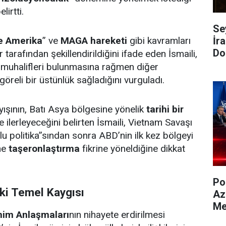
lirtti.
Se
e Amerika
” ve
MAGA hareketi
gibi kavramları
İra
Do
 tarafından şekillendirildiğini ifade eden İsmaili,
 muhalifleri bulunmasına rağmen diğer
göreli bir üstünlük sağladığını vurguladı.
ayışının, Batı Asya bölgesine yönelik
tarihi bir
kte ilerleyeceğini belirten İsmaili, Vietnam Savaşı
nlu politika”sından sonra ABD’nin ilk kez bölgeyi
ne
taşeronlaştırma
fikrine yöneldiğine dikkat
Po
ki Temel Kaygısı
Az
Me
him Anlaşmaları
nın nihayete erdirilmesi