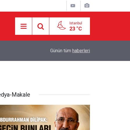
İstanbul
23 °C
18:55
İran ile Umman arasında Hürmüz'de genel çerçev
Günün tüm
haberleri
dya-Makale