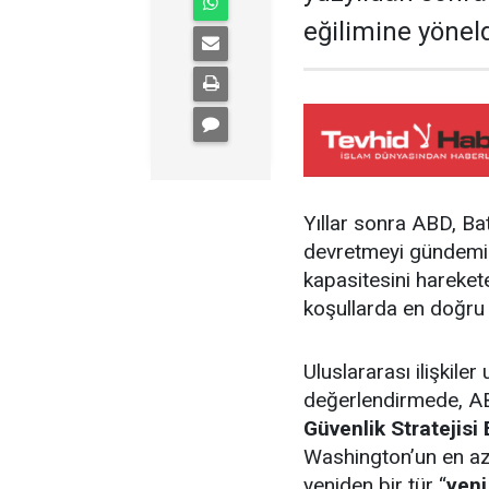
eğilimine yöneldi
Yıllar sonra ABD, Ba
devretmeyi gündemine 
kapasitesini hareket
koşullarda en doğru 
Uluslararası ilişkile
değerlendirmede, AB
Güvenlik Stratejisi
Washington’un en az
yeniden bir tür “
yeni