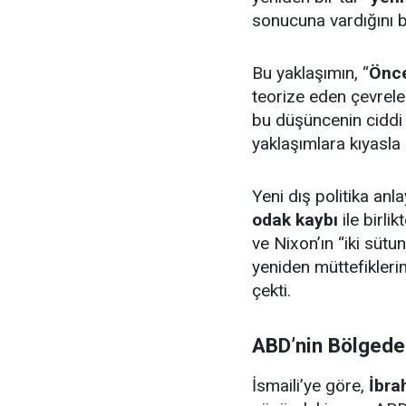
sonucuna vardığını be
Bu yaklaşımın, “
Önc
teorize eden çevreler
bu düşüncenin ciddi
yaklaşımlara kıyasla 
Yeni dış politika anl
odak kaybı
ile birli
ve Nixon’ın “iki sütu
yeniden müttefikleri
çekti.
ABD’nin Bölgede
İsmaili’ye göre,
İbra