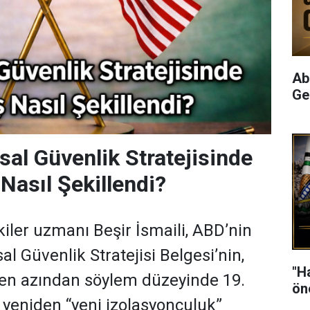
Ab
Ge
sal Güvenlik Stratejisinde
 Nasıl Şekillendi?
şkiler uzmanı Beşir İsmaili, ABD’nin
al Güvenlik Stratejisi Belgesi’nin,
"H
en azından söylem düzeyinde 19.
ön
 yeniden “yeni izolasyonculuk”