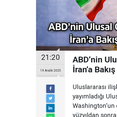
21:20
ABD’nin Ulu
İran’a Bakış
19 Aralık 2025
Uluslararası ili
yayımladığı Ulus
Washington’un 
yüzyıldan sonra