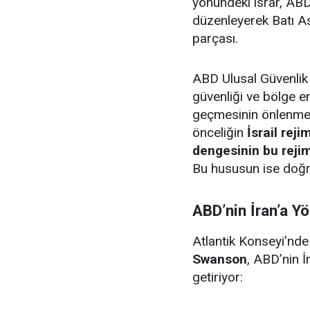
yönündeki ısrar, ABD’n
düzenleyerek Batı As
parçası.
ABD Ulusal Güvenlik S
güvenliği ve bölge en
geçmesinin önlenmesi
önceliğin
İsrail rej
dengesinin bu rej
Bu hususun ise doğru
ABD’nin İran’a Y
Atlantik Konseyi’nde 
Swanson
, ABD’nin İr
getiriyor: