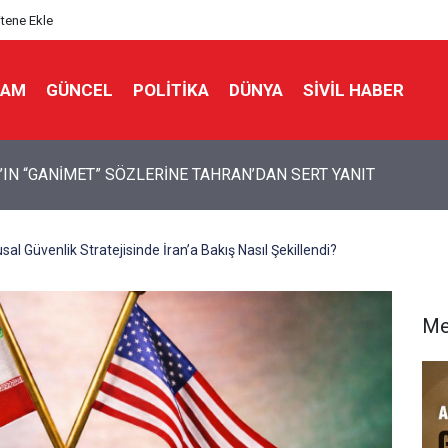
itene Ekle
LAM
GÜNCEL
POLITIKA
DÜNYA
SIVIL HABER
 Bir Seda: Uluslararası Filistin Konvoyu
sal Güvenlik Stratejisinde İran’a Bakış Nasıl Şekillendi?
Me