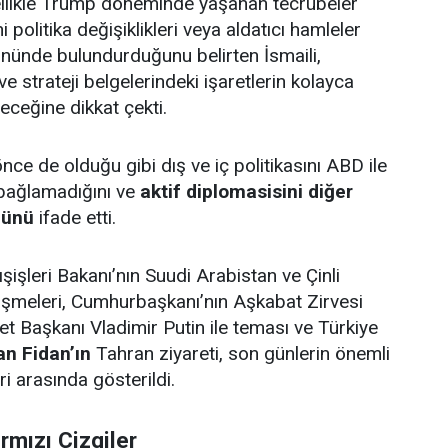
zellikle Trump döneminde yaşanan tecrübeler
 politika değişiklikleri veya aldatıcı hamleler
nünde bulundurduğunu belirten İsmaili,
e strateji belgelerindeki işaretlerin kolayca
eceğine dikkat çekti.
önce de olduğu gibi dış ve iç politikasını ABD ile
 bağlamadığını ve
aktif diplomasisini diğer
ğünü
ifade etti.
işleri Bakanı’nın Suudi Arabistan ve Çinli
üşmeleri, Cumhurbaşkanı’nın Aşkabat Zirvesi
t Başkanı Vladimir Putin ile teması ve Türkiye
n Fidan’ın
Tahran ziyareti, son günlerin önemli
i arasında gösterildi.
rmızı Çizgiler