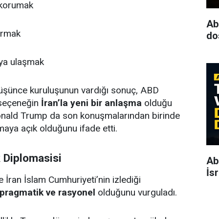
korumak
Ab
tırmak
dos
aya ulaşmak
 düşünce kuruluşunun vardığı sonuç, ABD
 seçeneğin
İran’la yeni bir anlaşma
olduğu
onald Trump da son konuşmalarından birinde
şmaya açık olduğunu ifade etti.
k Diplomasisi
Ab
İs
 İran İslam Cumhuriyeti’nin izlediği
 pragmatik ve rasyonel
olduğunu vurguladı.