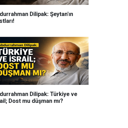
durrahman Dilipak: Şeytan'ın
tları!
durrahman Dilipak: Türkiye ve
rail; Dost mu düşman mı?