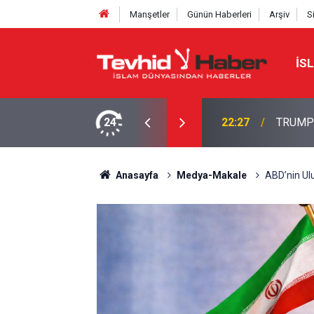
Manşetler
Günün Haberleri
Arşiv
S
İS
NE TAHRAN’DAN SERT YANIT
24
22:13
İbrahimî
Anasayfa
Medya-Makale
ABD’nin Ulu