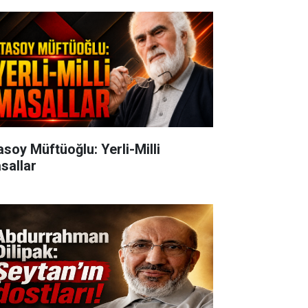
oy Müftüoğlu: Yerli-Milli
sallar