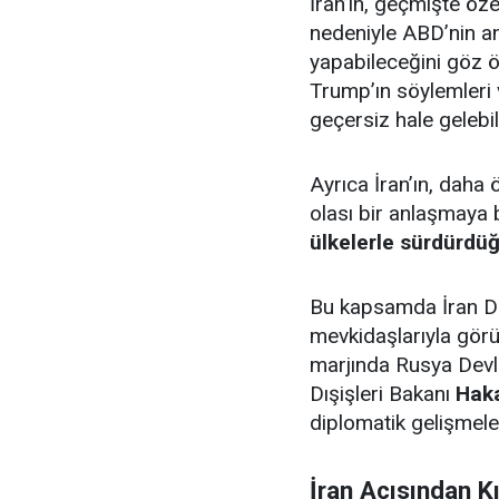
İran’ın, geçmişte ö
nedeniyle ABD’nin ani
yapabileceğini göz ö
Trump’ın söylemleri v
geçersiz hale gelebil
Ayrıca İran’ın, daha 
olası bir anlaşmaya
ülkelerle sürdürdü
Bu kapsamda İran Dış
mevkidaşlarıyla gör
marjında Rusya Devle
Dışişleri Bakanı
Haka
diplomatik gelişmeler
İran Açısından Kı