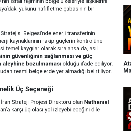
in İsrail rejiminin bölge ülkeleriyle ilişkilerini
ya’daki yükünü hafifletme çabasının bir
tratejisi Belgesi’nde enerji transferinin
erji kaynaklarının rakip güçlerin kontrolüne
 temel kaygılar olarak sıralansa da, asıl
iminin güvenliğinin sağlanması ve güç
Atas
im aleyhine bozulmaması
olduğu ifade ediliyor.
Ma
dan resmi belgelerde yer almadığı belirtiliyor.
önelik Üç Seçeneği
İran Strateji Projesi Direktörü olan
Nathaniel
an’a karşı üç olası yol izleyebileceğini dile