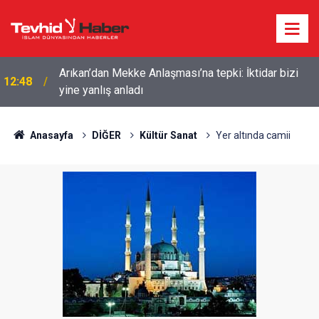
Sinsi Plan Gazze'nin başına Muhammed Dahlan mı
09:54
getirilecek?
Anasayfa
DİĞER
Kültür Sanat
Yer altında camii