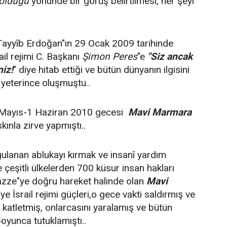
 olduğu
yönünde bir görüş belirtilmesi, her şeyi
 Tayyîb Erdoğan"ın 29 Ocak 2009 tarihinde
ail rejimi C. Başkanı
Şimon Peres
"e
"Siz ancak
niz!
" diye hitab ettiği ve bütün dünyanın ilgisini
yeterince oluşmuştu..
1 Mayıs-1 Haziran 2010 gecesi
Mavi Marmara
ınla zirve yapmıştı..
ulanan ablukayı kırmak ve insanî yardım
 çeşitli ülkelerden 700 küsur insan hakları
 Gazze"ye doğru hareket halinde olan
Mavi
ye İsrail rejimi güçleri,o gece vakti saldırmış ve
 katletmiş, onlarcasını yaralamış ve bütün
oyunca tutuklamıştı..