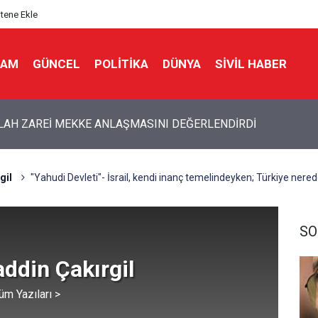
itene Ekle
LAM
GÜNCEL
POLITIKA
DÜNYA
SIVIL HABER
idan'dan son dakika açıklamalar!
gil
"Yahudi Devleti"- İsrail, kendi inanç temelindeyken; Türkiye nere
SO
ddin Çakırgil
üm Yazıları >