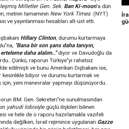
rleşmiş Milletler Gen. Sek.
Ban Ki-moon
'a dün
en, metnin tamamının
New York Times
(NYT)
İr
sı ve yayınlanması hesabları alt-üst etti.
gü
ışbakanı
Hillary Clinton
, durumu kurtarmaya
ğlu"na,
"Bana bir son şans daha tanıyın,
 erteleme daha alalım.."
diyor ve Davudoğlu da
rdu.. Çünkü, raporun Türkiye"yi rahatsız
elde edilmişti ve bunu Amerikan Dışbakanı ise,
 kesinlikle biliyor ve durumu kurtarmak ve
için, yeni manevralar yapmayı düşünüyordu..
orun BM. Gen. Sekreteri"ne sunulmasından
kin
yahudi lobisi
yle güçlü ilişkileri bilinen
si ve hele de o raporu hazırlamakla vazifeli
nında değilken, İsrail rejimince uygulanan
Gazze