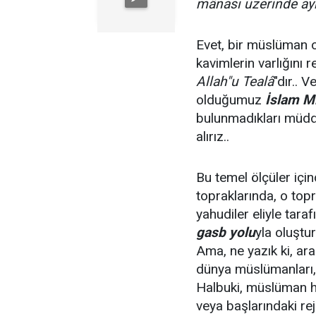
mânası üzerinde ayr
Evet, bir müslüman o
kavimlerin varlığını
Allah"u Tealâ
"dır.. 
olduğumuz
İslam Mi
bulunmadıkları müdd
alırız..
Bu temel ölçüler içi
topraklarında, o topr
yahudiler eliyle taraf
gasb yolu
yla oluştu
Ama, ne yazık ki, ara
dünya müslümanları, 
Halbuki, müslüman hal
veya başlarındaki reji