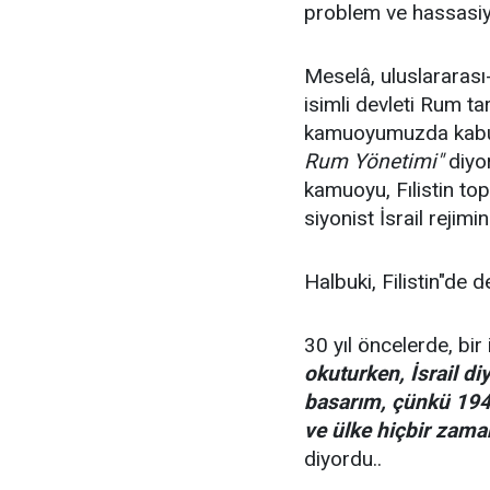
problem ve hassasiye
Meselâ, uluslararas
isimli devleti Rum tar
kamuoyumuzda kabu
Rum Yönetimi"
diyor
kamuoyu, Fılistin top
siyonist İsrail reji
Halbuki, Filistin"de 
30 yıl öncelerde, bir i
okuturken, İsrail di
basarım, çünkü 1948
ve ülke hiçbir zaman
diyordu..