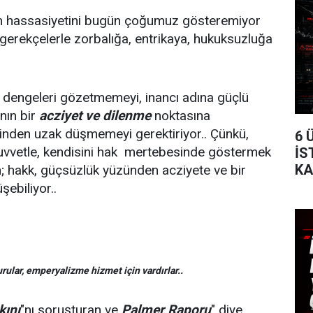
n hassasiyetini bugün çoğumuz gösteremiyor
 gerekçelerle zorbalığa, entrikaya, hukuksuzluğa
i dengeleri gözetmemeyi, inancı adına güçlü
ının bir
acziyet ve dilenme
noktasına
inden uzak düşmemeyi gerektiriyor.. Çünkü,
6 
kuvvetle, kendisini hak mertebesinde göstermek
İS
KA
; hakk, güçsüzlük yüzünden acziyete ve bir
TA
ebiliyor..
rular, emperyalizme hizmet için vardırlar..
kını
"nı soruşturan ve
Palmer Raporu
" diye