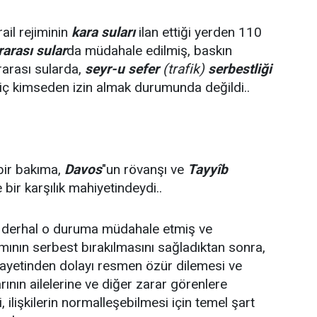
ail rejiminin
kara suları
ilan ettiği yerden 110
rarası sular
da müdahale edilmiş, baskın
ararası sularda,
seyr-u sefer
(trafik)
serbestliği
 hiç kimseden izin almak durumunda değildi..
bir bakıma,
Davos
"un rövanşı ve
Tayyîb
e bir karşılık mahiyetindeydi..
 derhal o duruma müdahale etmiş ve
mının serbest bırakılmasını sağladıktan sonra,
cinayetinden dolayı resmen özür dilemesi ve
ının ailelerine ve diğer zarar görenlere
ilişkilerin normalleşebilmesi için temel şart