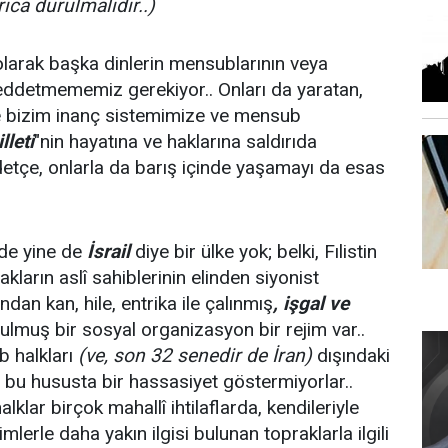
ıca durulmalıdır..)
larak başka dinlerin mensublarının veya
 reddetmememiz gerekiyor.. Onları da yaratan,
Ve bizim inanç sistemimize ve mensub
lleti
"nin hayatına ve haklarına saldırıda
etçe, onlarla da barış içinde yaşamayı da esas
nde yine de
İsrail
diye bir ülke yok; belki, Fılistin
akların aslî sahiblerinin elinden siyonist
ından kan, hile, entrika ile çalınmış
, işgal ve
rulmuş bir sosyal organizasyon bir rejim var..
b halkları
(ve, son 32 senedir de İran)
dışındaki
bu hususta bir hassasiyet göstermiyorlar..
klar birçok mahallî ihtilaflarda, kendileriyle
mlerle daha yakın ilgisi bulunan topraklarla ilgili