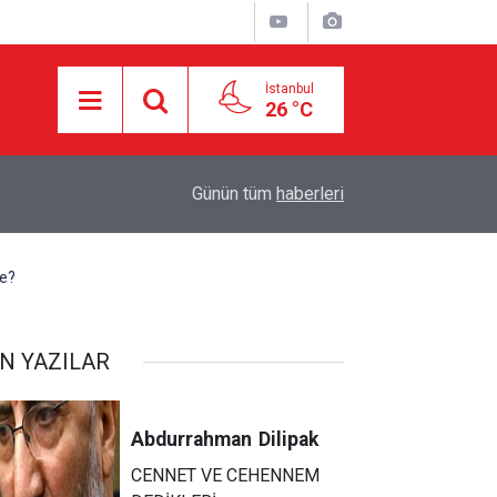
İstanbul
26 °C
6 ÜLKENİN ASKERLERİ İSTANBUL’DA: ÇOK U
17:44
Günün tüm
haberleri
NEDEN TÜRKİYE’YE TAŞINDI?
de?
N YAZILAR
Abdurrahman
Dilipak
CENNET VE CEHENNEM