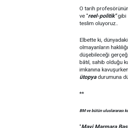
O tarih profesörünü
ve "
reel-politik"
gibi
teslim oluyoruz..
Elbette ki, dünyadak
olmayanların haklılığ
düşebileceği gerçeğ
bâtıl, sahib olduğu 
imkanına kavuşurken
ütopya
durumuna düş
**
BM ve bütün uluslararası ku
"
Mavi Marmara Bas