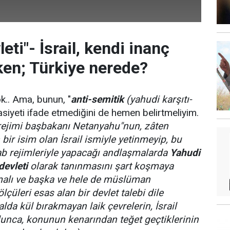
eti"- İsrail, kendi inanç
en; Türkiye nerede?
ok.. Ama, bunun, "
anti-semitik
(yahudi karşıtı-
siyeti ifade etmediğini de hemen belirtmeliyim.
l rejimi başbakanı Netanyahu"nun, zâten
 bir isim olan İsrail ismiyle yetinmeyip, bu
rab rejimleriyle yapacağı andlaşmalarda
Yahudi
devleti
olarak tanınmasını şart koşmaya
malı ve başka ve hele de müslüman
lçüleri esas alan bir devlet talebi dile
lda kül bırakmayan laik çevrelerin, İsrail
unca, konunun kenarından teğet geçtiklerinin