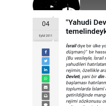
"Yahudi Devl
04
temelindeyk
Eylül 2011
İsrail
diye bir ülke y
düşmanı)"
bir hassa
(Bu vesileyle, İsrai
yahudileri hatırlatan
rejimin, özellikle a
Devleti
, yani bir
din 
başlaması hatırlan
toplumlarda İslamî ö
getirildiğinde manga
rejimi sözkonusu ol