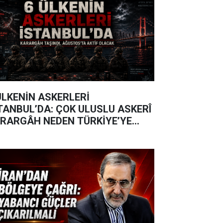
ÜLKENİN ASKERLERİ
TANBUL’DA: ÇOK ULUSLU ASKERÎ
RARGÂH NEDEN TÜRKİYE’YE
ŞINDI?