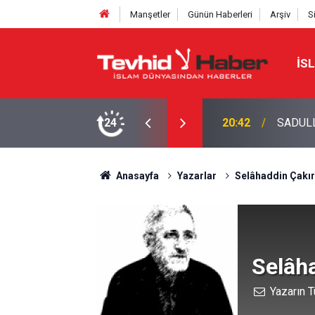
Manşetler
Günün Haberleri
Arşiv
S
İS
AŞMASINI DEĞERLENDİRDİ
24
20:20
Bakan F
Anasayfa
Yazarlar
Selâhaddin Çakır
Selâha
Yazarın T