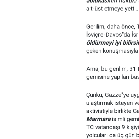
ablukası
nın hukukî
alt-üst etmeye yetti..
Gerilim, daha önce,
İsviçre-Davos"da İsr
öldürmeyi iyi bilirsi
çeken konuşmasıyla 
Ama, bu gerilim, 3
gemisine yapılan bask
Çünkü, Gazze"ye uyg
ulaştırmak isteyen ve
aktivistiyle birlikte
Marmara
isimli gemi
TC vatandaşı 9 kişiyi
yolcuları da üç gün b