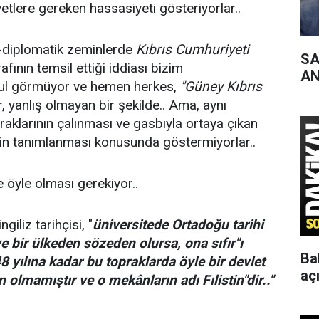
tlere gereken hassasiyeti gösteriyorlar..
ı-diplomatik zeminlerde
Kıbrıs Cumhuriyeti
SA
afının temsil ettiği iddiası bizim
AN
l görmüyor ve hemen herkes,
"Güney Kıbrıs
, yanlış olmayan bir şekilde.. Ama, aynı
raklarının çalınması ve gasbıyla ortaya çıkan
minin tanımlanması konusunda göstermiyorlar..
de öyle olması gerekiyor..
ngiliz tarihçisi, "
üniversitede Ortadoğu tarihi
ye bir ülkeden sözeden olursa, ona sıfır"ı
Ba
 yılına kadar bu topraklarda öyle bir devlet
aç
 olmamıştır ve o mekânların adı Fılistin"dir.."