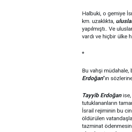
Halbuki, o gemiye İsr
km. uzaklıkta,
ulusla
yapılmıştı.. Ve ulusl
vardı ve hiçbir ülke
*
Bu vahşi müdahale, 
Erdoğan
"ın sözlerin
Tayyîb Erdoğan
ise,
tutuklananların tama
İsrail rejiminin bu 
öldürülen vatandaşlar
tazminat ödenmesini, 