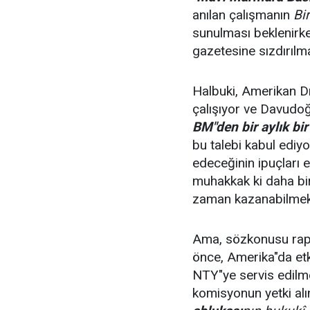
anılan çalışmanın
Bi
sunulması beklenirk
gazetesine sızdırılma
Halbuki, Amerikan D
çalışıyor ve Davudo
BM"den bir aylık bir
bu talebi kabul ediyo
edeceğinin ipuçları 
muhakkak ki daha bir
zaman kazanabilmek 
Ama, sözkonusu rap
önce, Amerika"da et
NTY"ye servis edilme
komisyonun yetki alı