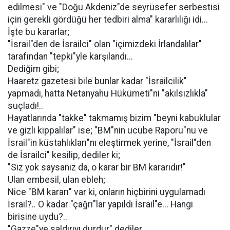
edilmesi" ve "Doğu Akdeniz"de seyrüsefer serbestisi
için gerekli gördüğü her tedbiri alma" kararlılığı idi...
İşte bu kararlar;
"İsrail"den de İsrailci" olan "içimizdeki İrlandalılar"
tarafından "tepki"yle karşılandı...
Dediğim gibi;
Haaretz gazetesi bile bunlar kadar "İsrailcilik"
yapmadı, hatta Netanyahu Hükümeti"ni "akılsızlıkla"
suçladı!..
Hayatlarında "takke" takmamış bizim "beyni kabuklular
ve gizli kippalılar" ise; "BM"nin ucube Raporu"nu ve
İsrail"in küstahlıkları"nı eleştirmek yerine, "İsrail"den
de İsrailci" kesilip, dediler ki;
"Siz yok saysanız da, o karar bir BM kararıdır!"
Ulan embesil, ulan ebleh;
Nice "BM kararı" var ki, onların hiçbirini uygulamadı
İsrail?.. O kadar "çağrı"lar yapıldı İsrail"e... Hangi
birisine uydu?..
"Gazze"ye saldırıyı durdur" dediler,