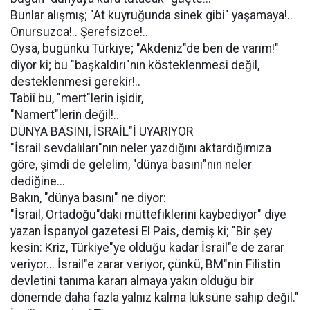
Bunlar alışmış; "At kuyruğunda sinek gibi" yaşamaya!..
Onursuzca!.. Şerefsizce!..
Oysa, bugünkü Türkiye; "Akdeniz"de ben de varım!"
diyor ki; bu "başkaldırı"nın kösteklenmesi değil,
desteklenmesi gerekir!..
Tabiî bu, "mert"lerin işidir,
"Namert"lerin değil!..
DÜNYA BASINI, İSRAİL"İ UYARIYOR
"İsrail sevdalıları"nın neler yazdığını aktardığımıza
göre, şimdi de gelelim, "dünya basını"nın neler
dediğine...
Bakın, "dünya basını" ne diyor:
"İsrail, Ortadoğu"daki müttefiklerini kaybediyor" diye
yazan İspanyol gazetesi El Pais, demiş ki; "Bir şey
kesin: Kriz, Türkiye"ye olduğu kadar İsrail"e de zarar
veriyor... İsrail"e zarar veriyor, çünkü, BM"nin Filistin
devletini tanıma kararı almaya yakın olduğu bir
dönemde daha fazla yalnız kalma lüksüne sahip değil."