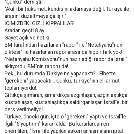
"Çünkü" demişti;
"Akıllı bir hükümet, kendisini aklamaya değil, Türkiye ile
arasını düzeltmeye çalışır!"
İÇİMİZDEKİ GİZLİ KİPPALILAR!
Aradan geçti 8 ay...
Gayet açık ve net ki;
BM tarafından hazırlanan "rapor" ile "Netahyahu"nun
diktesi" ile hazırlanan rapor arasında hiçbir fark yok!..
"Netanyahu Komisyonu"nun hazırladığı rapor da İsrail"i
aklıyordu, BM"nin raporu da!..
Peki, bu durumda Türkiye ne yapacaktı?.. Elbette
"gerekeni" yapacaktı... Çünkü, Türkiye"nin eli armut
toplamıyordu!..
Gittikçe şımaran, şımardıkça azgınlaşan, azgınlaştıkça
küstahlaşan, küstahlaştıkça saldırganlaşan İsrail"e, bir
ders verilmeliydi.
Türkiye, önceki gün, işte o "gerekeni" yaptı ve İsrail"le
ilgili "5 yaptırım" kararı aldı... Bu kararlardan en
önemlileri; "İsrail ile yapılan askeri anlaşmaların iptal