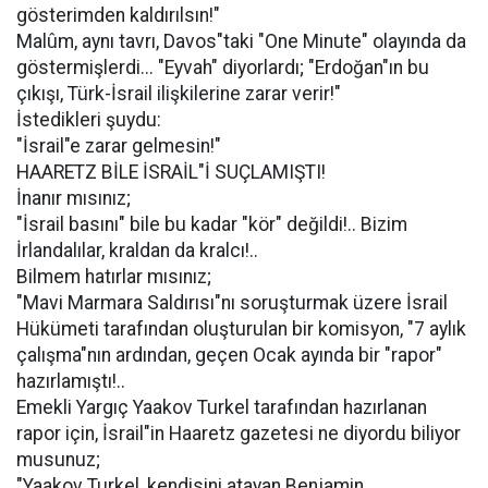
gösterimden kaldırılsın!"
Malûm, aynı tavrı, Davos"taki "One Minute" olayında da
göstermişlerdi... "Eyvah" diyorlardı; "Erdoğan"ın bu
çıkışı, Türk-İsrail ilişkilerine zarar verir!"
İstedikleri şuydu:
"İsrail"e zarar gelmesin!"
HAARETZ BİLE İSRAİL"İ SUÇLAMIŞTI!
İnanır mısınız;
"İsrail basını" bile bu kadar "kör" değildi!.. Bizim
İrlandalılar, kraldan da kralcı!..
Bilmem hatırlar mısınız;
"Mavi Marmara Saldırısı"nı soruşturmak üzere İsrail
Hükümeti tarafından oluşturulan bir komisyon, "7 aylık
çalışma"nın ardından, geçen Ocak ayında bir "rapor"
hazırlamıştı!..
Emekli Yargıç Yaakov Turkel tarafından hazırlanan
rapor için, İsrail"in Haaretz gazetesi ne diyordu biliyor
musunuz;
"Yaakov Turkel, kendisini atayan Benjamin