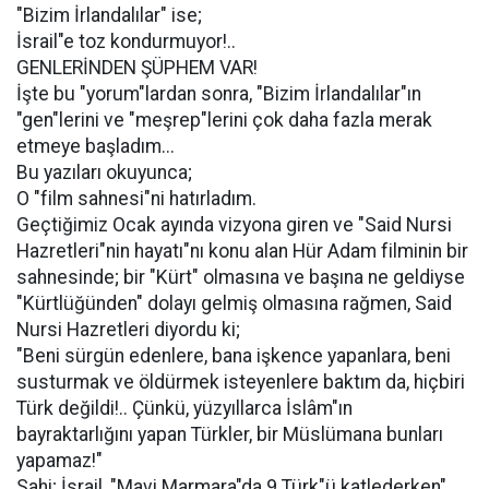
"Bizim İrlandalılar" ise;
İsrail"e toz kondurmuyor!..
GENLERİNDEN ŞÜPHEM VAR!
İşte bu "yorum"lardan sonra, "Bizim İrlandalılar"ın
"gen"lerini ve "meşrep"lerini çok daha fazla merak
etmeye başladım...
Bu yazıları okuyunca;
O "film sahnesi"ni hatırladım.
Geçtiğimiz Ocak ayında vizyona giren ve "Said Nursi
Hazretleri"nin hayatı"nı konu alan Hür Adam filminin bir
sahnesinde; bir "Kürt" olmasına ve başına ne geldiyse
"Kürtlüğünden" dolayı gelmiş olmasına rağmen, Said
Nursi Hazretleri diyordu ki;
"Beni sürgün edenlere, bana işkence yapanlara, beni
susturmak ve öldürmek isteyenlere baktım da, hiçbiri
Türk değildi!.. Çünkü, yüzyıllarca İslâm"ın
bayraktarlığını yapan Türkler, bir Müslümana bunları
yapamaz!"
Sahi; İsrail, "Mavi Marmara"da 9 Türk"ü katlederken"