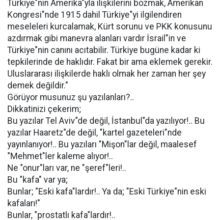
Türkiye"nin Amerika"yla ilişkilerini bozmak, Amerikan
Kongresi"nde 1915 dahil Türkiye"yi ilgilendiren
meseleleri kurcalamak, Kürt sorunu ve PKK konusunu
azdırmak gibi manevra alanları vardır İsrail"in ve
Türkiye"nin canını acıtabilir. Türkiye bugüne kadar ki
tepkilerinde de haklıdır. Fakat bir ama eklemek gerekir.
Uluslararası ilişkilerde haklı olmak her zaman her şey
demek değildir."
Görüyor musunuz şu yazılanları?..
Dikkatinizi çekerim;
Bu yazılar Tel Aviv"de değil, İstanbul"da yazılıyor!.. Bu
yazılar Haaretz"de değil, "kartel gazeteleri"nde
yayınlanıyor!.. Bu yazıları "Mişon"lar değil, maalesef
"Mehmet"ler kaleme alıyor!..
Ne "onur"ları var, ne "şeref"leri!..
Bu "kafa" var ya;
Bunlar; "Eski kafa"lardır!.. Ya da; "Eski Türkiye"nin eski
kafaları!"
Bunlar, "prostatlı kafa"lardır!..