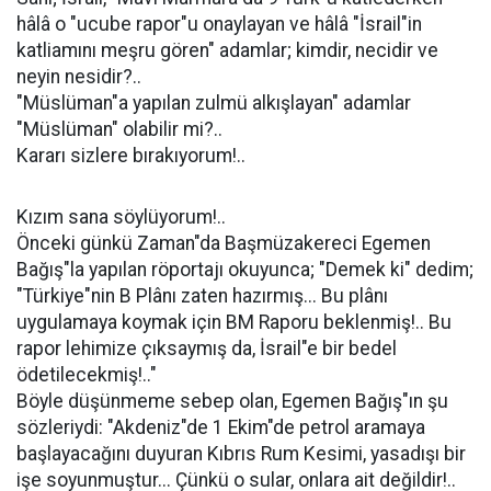
hâlâ o "ucube rapor"u onaylayan ve hâlâ "İsrail"in
katliamını meşru gören" adamlar; kimdir, necidir ve
neyin nesidir?..
"Müslüman"a yapılan zulmü alkışlayan" adamlar
"Müslüman" olabilir mi?..
Kararı sizlere bırakıyorum!..
Kızım sana söylüyorum!..
Önceki günkü Zaman"da Başmüzakereci Egemen
Bağış"la yapılan röportajı okuyunca; "Demek ki" dedim;
"Türkiye"nin B Plânı zaten hazırmış... Bu plânı
uygulamaya koymak için BM Raporu beklenmiş!.. Bu
rapor lehimize çıksaymış da, İsrail"e bir bedel
ödetilecekmiş!.."
Böyle düşünmeme sebep olan, Egemen Bağış"ın şu
sözleriydi: "Akdeniz"de 1 Ekim"de petrol aramaya
başlayacağını duyuran Kıbrıs Rum Kesimi, yasadışı bir
işe soyunmuştur... Çünkü o sular, onlara ait değildir!..