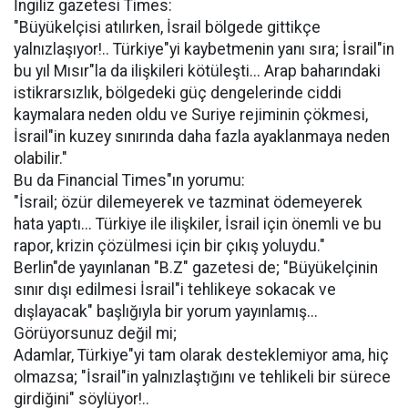
İngiliz gazetesi Times:
"Büyükelçisi atılırken, İsrail bölgede gittikçe
yalnızlaşıyor!.. Türkiye"yi kaybetmenin yanı sıra; İsrail"in
bu yıl Mısır"la da ilişkileri kötüleşti... Arap baharındaki
istikrarsızlık, bölgedeki güç dengelerinde ciddi
kaymalara neden oldu ve Suriye rejiminin çökmesi,
İsrail"in kuzey sınırında daha fazla ayaklanmaya neden
olabilir."
Bu da Financial Times"ın yorumu:
"İsrail; özür dilemeyerek ve tazminat ödemeyerek
hata yaptı... Türkiye ile ilişkiler, İsrail için önemli ve bu
rapor, krizin çözülmesi için bir çıkış yoluydu."
Berlin"de yayınlanan "B.Z" gazetesi de; "Büyükelçinin
sınır dışı edilmesi İsrail"i tehlikeye sokacak ve
dışlayacak" başlığıyla bir yorum yayınlamış...
Görüyorsunuz değil mi;
Adamlar, Türkiye"yi tam olarak desteklemiyor ama, hiç
olmazsa; "İsrail"in yalnızlaştığını ve tehlikeli bir sürece
girdiğini" söylüyor!..