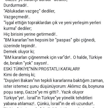
Durdurmadı!..
"Ablukadan vazgeç" dediler,
Vazgeçmedi!..
"İşgal ettiğin topraklardan çık ve yeni yerleşim yerleri
kurma" dediler;
Hiç birisini yerine getirmedi!..
"BM kararları"nın hepsini bir "paspas" gibi çiğnedi,
üzerinde tepindi!..
Demek oluyor ki;
"BM kararları çiğnenmek için var"dır!.. O halde, Türkiye
de, bırakın "yok" saysın!..
ESKİ TÜRKİYE"NİN PROSTATLI KAFALARI!
Kimi de demiş ki;
"Dışişleri Bakanı"nın tepkili kararlarına baktığım zaman,
ister istemez şunu düşünüyorum: Aklımız da, boynuna
poşu sarıp, Gazze"ye mi gitti?.. Yazık oluyor
Türkiye"ye!.. İsrail"in Türkiye"ye yönelik tehditleri
yabana atılamaz!.. Çünkü, İsrail"in de eli uzundur!..