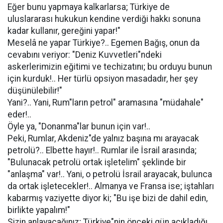
Eğer bunu yapmaya kalkarlarsa; Türkiye de
uluslararası hukukun kendine verdiği hakkı sonuna
kadar kullanır, gereğini yapar!"
Meselâ ne yapar Türkiye?.. Egemen Bağış, onun da
cevabını veriyor: "Deniz Kuvvetleri"ndeki
askerlerimizin eğitimi ve techizatını; bu orduyu bunun
için kurduk!.. Her türlü opsiyon masadadır, her şey
düşünülebilir!"
Yani?.. Yani, Rum"ların petrol" aramasına "müdahale"
eder!..
Öyle ya, "Donanma"lar bunun için var!..
Peki, Rumlar, Akdeniz"de yalnız başına mı arayacak
petrolü?.. Elbette hayır!.. Rumlar ile İsrail arasında;
"Bulunacak petrolü ortak işletelim" şeklinde bir
"anlaşma" var!.. Yani, o petrolü İsrail arayacak, bulunca
da ortak işletecekler!.. Almanya ve Fransa ise; iştahları
kabarmış vaziyette diyor ki; "Bu işe bizi de dahil edin,
birlikte yapalım!"
Sizin anlayacağınız; Türkiye"nin önceki gün açıkladığı