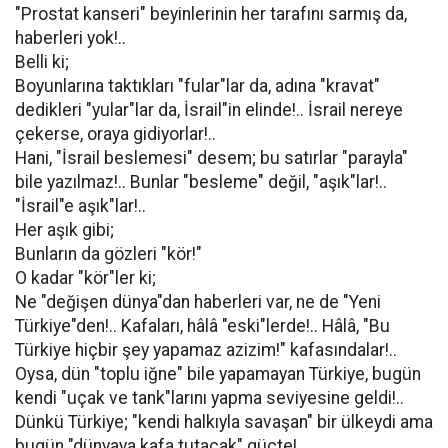
"Prostat kanseri" beyinlerinin her tarafını sarmış da,
haberleri yok!..
Belli ki;
Boyunlarına taktıkları "fular"lar da, adına "kravat"
dedikleri "yular"lar da, İsrail"in elinde!.. İsrail nereye
çekerse, oraya gidiyorlar!..
Hani, "İsrail beslemesi" desem; bu satırlar "parayla"
bile yazılmaz!.. Bunlar "besleme" değil, "aşık"lar!..
"İsrail"e aşık"lar!..
Her aşık gibi;
Bunların da gözleri "kör!"
O kadar "kör"ler ki;
Ne "değişen dünya"dan haberleri var, ne de "Yeni
Türkiye"den!.. Kafaları, hâlâ "eski"lerde!.. Hâlâ, "Bu
Türkiye hiçbir şey yapamaz azizim!" kafasındalar!..
Oysa, dün "toplu iğne" bile yapamayan Türkiye, bugün
kendi "uçak ve tank"larını yapma seviyesine geldi!..
Dünkü Türkiye; "kendi halkıyla savaşan" bir ülkeydi ama
bugün "dünyaya kafa tutacak" güçte!..