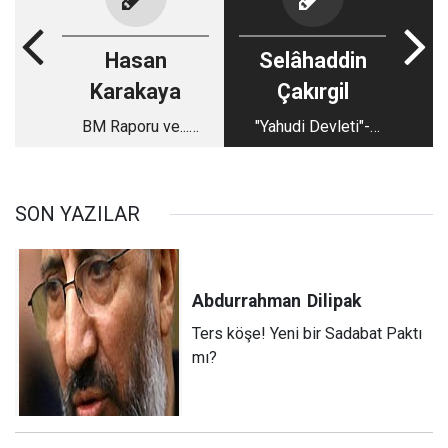
Hasan
Selâhaddin
Karakaya
Çakırgil
BM Raporu ve...
"Yahudi Devleti"-
İsrail, Tanrı"nın Elini
İsrail, kendi inanç
Kıyamet"e Zorluyor!
temelindeyken;
Türkiye nerede?
SON YAZILAR
Abdurrahman
Dilipak
Ters köşe! Yeni bir Sadabat Paktı
mı?