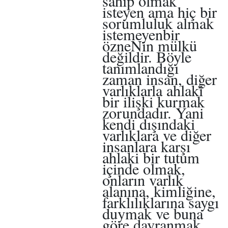
sahip olmak
isteyen ama hiç bir
sorumluluk almak
istemeyenbir
özneNin mülkü
değildir. Böyle
tanımlandığı
zaman insan, diğer
varlıklarla ahlakî
bir ilişki kurmak
zorundadır. Yani
kendi dışındaki
varlıklara ve diğer
insanlara karşı
ahlaki bir tutum
içinde olmak,
onların varlık
alanına, kimliğine,
farklılıklarına saygı
duymak ve buna
göre davranmak