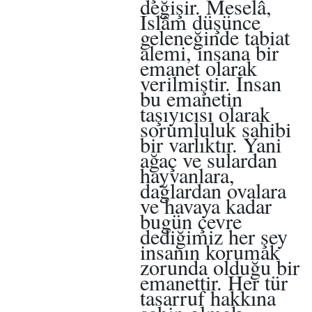
değişir. Meselâ,
İslâm düşünce
geleneğinde tabiat
alemi, insana bir
emanet olarak
verilmiştir. İnsan
bu emanetin
taşıyıcısı olarak
sorumluluk sahibi
bir varlıktır. Yani
ağaç ve sulardan
hayvanlara,
dağlardan ovalara
ve havaya kadar
bugün çevre
dediğimiz her şey
insanın korumak
zorunda olduğu bir
emanettir. Her tür
tasarruf hakkına