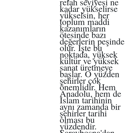
refah seviyesi ne
kadar yükselirse
yükselsin, her
toplum maddi
kazanımların
ötesinde bazı
değerlerin peşinde
olur. İşte bu
noktada, yüksek
kültür ve yüksek
sanat üretmeye
başlar. O yüzden
şehirler çok
önemlidir. Hem
Anadolu, hem de
İslam tarihinin
aynı zamanda bir
şehirler tarihi
olması bu
yüzdendir.
Saraybosna'dan