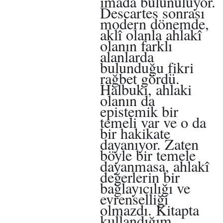
imada bulunuluyor.
Descartes sonrası
modern dönemde,
aklî olanla ahlakî
olanın farklı
alanlarda
bulunduğu fikri
rağbet gördü.
Halbuki, ahlaki
olanın da
epistemik bir
temeli var ve o da
bir hakikate
dayanıyor. Zaten
böyle bir temele
dayanmasa, ahlakî
değerlerin bir
bağlayıcılığı ve
evrenselliği
olmazdı. Kitapta
kullandığım