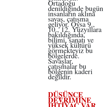
Ortadoğu
denildiğinde bugün
insanların aklına
savaş, çatışma
geliyor. Oysa 9.,
10., 12. Yüzyıllara
bakıldığında,
bilimi, sanatı ve
yüksek kültürü
görmekteyiz bu
bölgelerde.
Savaşlar,
çatışmalar bu
bölgenin kaderi
değildir.
DÜŞÜNCE
DEVRİMİNE
İHTİYAÇ VAR