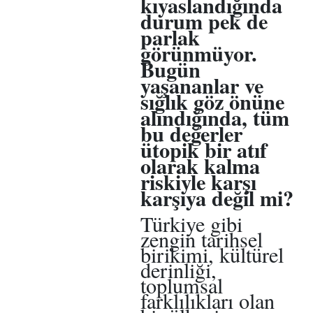
kıyaslandığında
durum pek de
parlak
görünmüyor.
Bugün
yaşananlar ve
sığlık göz önüne
alındığında, tüm
bu değerler
ütopik bir atıf
olarak kalma
riskiyle karşı
karşıya değil mi?
Türkiye gibi
zengin tarihsel
birikimi, kültürel
derinliği,
toplumsal
farklılıkları olan