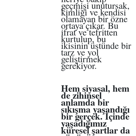
geçmişi unutursak,
kimliği ve kendisi
olamayan bir özne
ortaya çıkar. Bu
ifrat ve tefritten
kurtulup, bu
ikisinin üstünde bir
tarz ve yol
geliştirmek
gerekiyor.
Hem siyasal, hem
de zihinsel
anlamda bir
sıkışma yaşandığı
bir gerçek. İçinde
yaşadığımız
küresel şartlar da