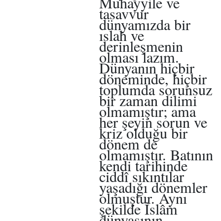
Muhayyile ve
tasavvur
dünyamızda bir
ıslah ve
derinleşmenin
olması lazım.
Dünyanın hiçbir
döneminde, hiçbir
toplumda sorunsuz
bir zaman dilimi
olmamıştır; ama
her şeyin sorun ve
kriz olduğu bir
dönem de
olmamıştır. Batının
kendi tarihinde
ciddî sıkıntılar
yaşadığı dönemler
olmuştur. Aynı
şekilde İslâm
dünyasının