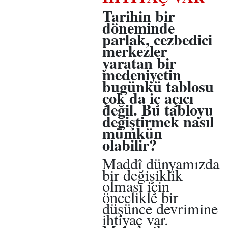
Tarihin bir
döneminde
parlak, cezbedici
merkezler
yaratan bir
medeniyetin
bugünkü tablosu
çok da iç açıcı
değil. Bu tabloyu
değiştirmek nasıl
mümkün
olabilir?
Maddî dünyamızda
bir değişiklik
olması için
öncelikle bir
düşünce devrimine
ihtiyaç var.