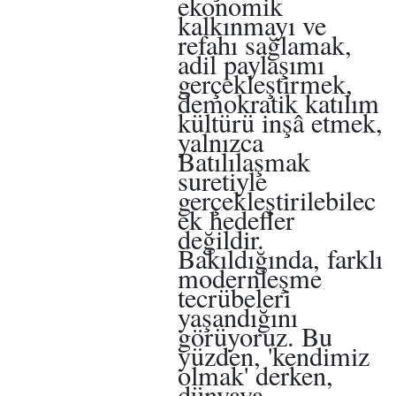
ekonomik
kalkınmayı ve
refahı sağlamak,
adil paylaşımı
gerçekleştirmek,
demokratik katılım
kültürü inşâ etmek,
yalnızca
Batılılaşmak
suretiyle
gerçekleştirilebilec
ek hedefler
değildir.
Bakıldığında, farklı
modernleşme
tecrübeleri
yaşandığını
görüyoruz. Bu
yüzden, 'kendimiz
olmak' derken,
dünyaya