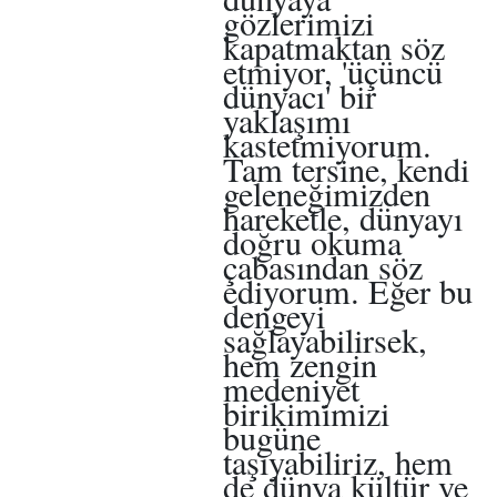
gözlerimizi
kapatmaktan söz
etmiyor, 'üçüncü
dünyacı' bir
yaklaşımı
kastetmiyorum.
Tam tersine, kendi
geleneğimizden
hareketle, dünyayı
doğru okuma
çabasından söz
ediyorum. Eğer bu
dengeyi
sağlayabilirsek,
hem zengin
medeniyet
birikimimizi
bugüne
taşıyabiliriz, hem
de dünya kültür ve