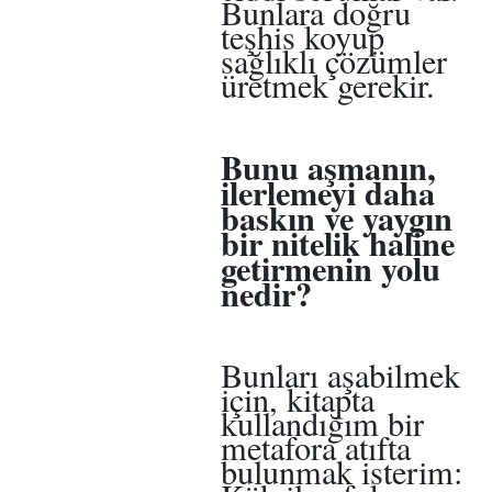
Bunlara doğru
teşhis koyup
sağlıklı çözümler
üretmek gerekir.
Bunu aşmanın,
ilerlemeyi daha
baskın ve yaygın
bir nitelik haline
getirmenin yolu
nedir?
Bunları aşabilmek
için, kitapta
kullandığım bir
metafora atıfta
bulunmak isterim: