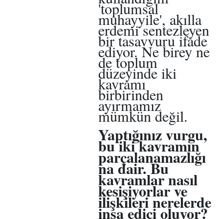
'toplumsal
muhayyile', akılla
erdemi sentezleyen
bir tasavvuru ifade
ediyor. Ne birey ne
de toplum
düzeyinde iki
kavramı
birbirinden
ayırmamız
mümkün değil.
Yaptığınız vurgu,
bu iki kavramın
parçalanamazlığı
na dair. Bu
kavramlar nasıl
kesişiyorlar ve
ilişkileri nerelerde
inşa edici oluyor?