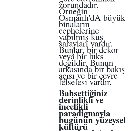
zorundadır.
Örneğin
Osmanlı'dA büyük
binaların
cephelerine
yapılmış kuş
sarayları vardır.
Bunlar, bir dekor
veyâ bir lüks
değildir. Bunun
arkasında bir bakış
açısı ve bir çevre
felsefesi vardır.
Bahsettiğiniz
derinlikli ve
incelikli
paradigmayla
bugünün yüzeysel
kültürü