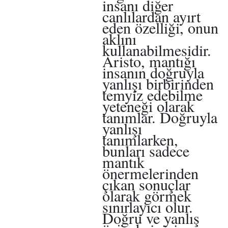
insanı diğer
canlılardan ayırt
eden özelliği, onun
aklını
kullanabilmesidir.
Aristo, mantığı
insanın doğruyla
yanlışı birbirinden
temyiz edebilme
yeteneği olarak
tanımlar. Doğruyla
yanlışı
tanımlarken,
bunları sadece
mantık
önermelerinden
çıkan sonuçlar
olarak görmek
sınırlayıcı olur.
Doğru ve yanlış