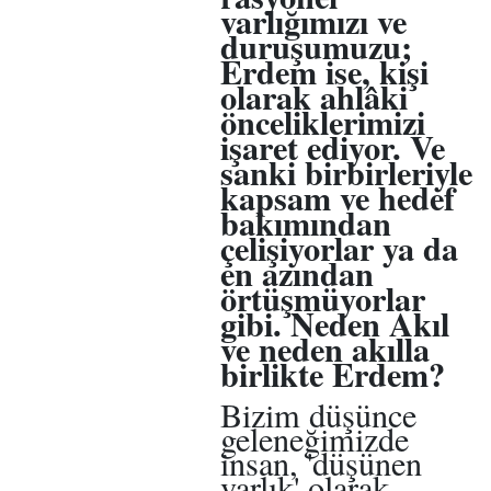
varlığımızı ve
duruşumuzu;
Erdem ise, kişi
olarak ahlâki
önceliklerimizi
işaret ediyor. Ve
sanki birbirleriyle
kapsam ve hedef
bakımından
çelişiyorlar ya da
en azından
örtüşmüyorlar
gibi. Neden Akıl
ve neden akılla
birlikte Erdem?
Bizim düşünce
geleneğimizde
insan, 'düşünen
varlık' olarak