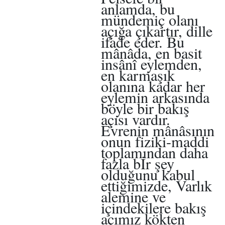
anlamda, bu
mündemiç olanı
açığa çıkartır, dille
ifade eder. Bu
mânâda, en basit
insânî eylemden,
en karmaşık
olanına kadar her
eylemin arkasında
böyle bir bakış
açısı vardır.
Evrenin mânâsının
onun fiziki-maddi
toplamından daha
fazla bİr şey
olduğunu kabul
ettiğimizde, Varlık
alemine ve
içindekilere bakış
açımız kökten