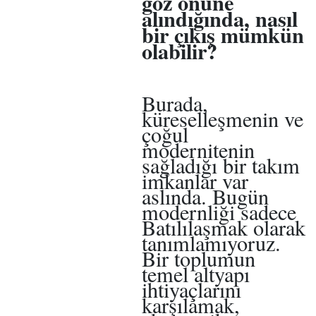
göz önüne
alındığında, nasıl
bir çıkış mümkün
olabilir?
Burada,
küreselleşmenin ve
çoğul
modernitenin
sağladığı bir takım
imkanlar var
aslında. Bugün
modernliği sadece
Batılılaşmak olarak
tanımlamıyoruz.
Bir toplumun
temel altyapı
ihtiyaçlarını
karşılamak,