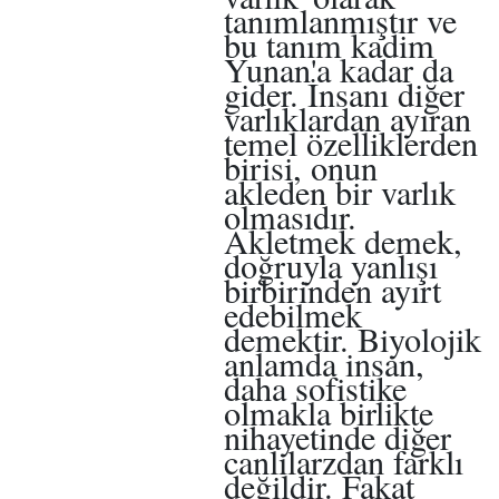
tanımlanmıştır ve
bu tanım kadim
Yunan'a kadar da
gider. İnsanı diğer
varlıklardan ayıran
temel özelliklerden
birisi, onun
akleden bir varlık
olmasıdır.
Akletmek demek,
doğruyla yanlışı
birbirinden ayırt
edebilmek
demektir. Biyolojik
anlamda insan,
daha sofistike
olmakla birlikte
nihayetinde diğer
canlılarzdan farklı
değildir. Fakat