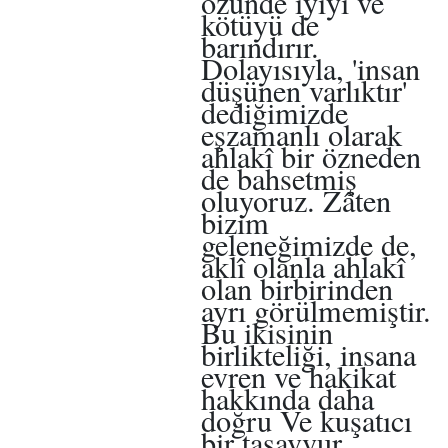
özünde iyiyi ve
kötüyü de
barındırır.
Dolayısıyla, 'insan
düşünen varlıktır'
dediğimizde
eşzamanlı olarak
ahlakî bir özneden
de bahsetmiş
oluyoruz. Zâten
bizim
geleneğimizde de,
aklî olanla ahlakî
olan birbirinden
ayrı görülmemiştir.
Bu ikisinin
birlikteliği, insana
evren ve hakikat
hakkında daha
doğru Ve kuşatıcı
bir tasavvur