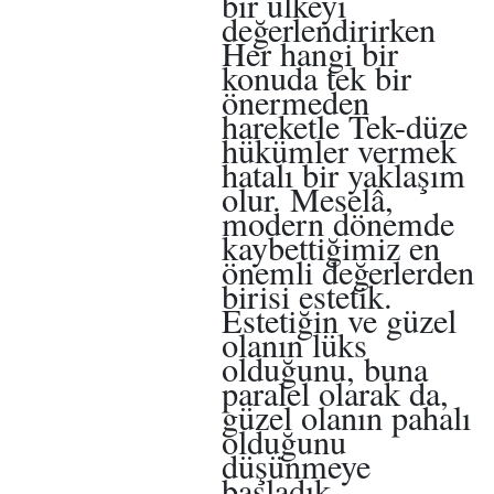
bir ülkeyi
değerlendirirken
Her hangi bir
konuda tek bir
önermeden
hareketle Tek-düze
hükümler vermek
hatalı bir yaklaşım
olur. Meselâ,
modern dönemde
kaybettiğimiz en
önemli değerlerden
birisi estetik.
Estetiğin ve güzel
olanın lüks
olduğunu, buna
paralel olarak da,
güzel olanın pahalı
olduğunu
düşünmeye
başladık.