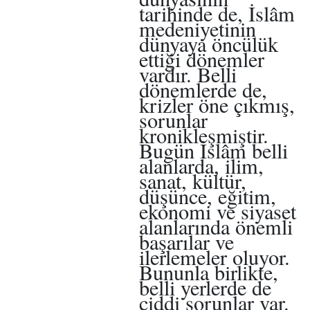
tarihinde de, İslâm
medeniyetinin
dünyaya öncülük
ettiği dönemler
vardır. Belli
dönemlerde de,
krizler öne çıkmış,
sorunlar
kronikleşmiştir.
Bugün İslâm belli
alanlarda, ilim,
sanat, kültür,
düşünce, eğitim,
ekonomi ve siyaset
alanlarında önemli
başarılar ve
ilerlemeler oluyor.
Bununla birlikte,
belli yerlerde de
ciddi sorunlar var.