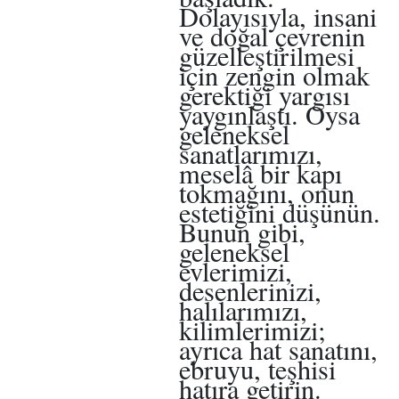
Dolayısıyla, insani
ve doğal çevrenin
güzelleştirilmesi
için zengin olmak
gerektiği yargısı
yaygınlaştı. Oysa
geleneksel
sanatlarımızı,
meselâ bir kapı
tokmağını, onun
estetiğini düşünün.
Bunun gibi,
geleneksel
evlerimizi,
desenlerinizi,
halılarımızı,
kilimlerimizi;
ayrıca hat sanatını,
ebruyu, teşhisi
hatıra getirin.