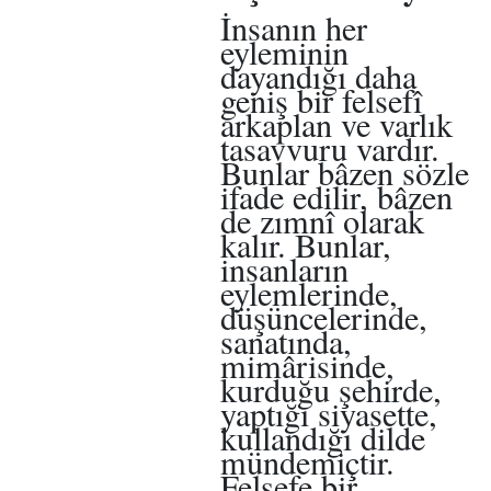
İnsanın her
eyleminin
dayandığı daha
geniş bir felsefî
arkaplan ve varlık
tasavvuru vardır.
Bunlar bâzen sözle
ifade edilir, bâzen
de zımnî olarak
kalır. Bunlar,
insanların
eylemlerinde,
düşüncelerinde,
sanatında,
mimârisinde,
kurduğu şehirde,
yaptığı siyasette,
kullandığı dilde
mündemiçtir.
Felsefe bir