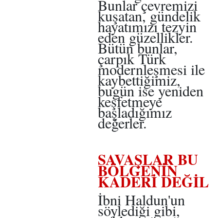
Bunlar çevremizi
kuşatan, gündelik
hayatımızı tezyin
eden güzellikler.
Bütün bunlar,
çarpık Türk
modernleşmesi ile
kaybettiğimiz,
bugün ise yeniden
keşfetmeye
başladığımız
değerler.
SAVAŞLAR BU
BÖLGENİN
KADERİ DEĞİL
İbni Haldun'un
söylediği gibi,