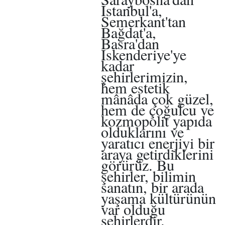
İstanbul'a,
Semerkant'tan
Bağdat'a,
Basra'dan
İskenderiye'ye
kadar
şehirlerimizin,
hem estetik
mânâda çok güzel,
hem de çoğulcu ve
kozmopolit yapıda
olduklarını ve
yaratıcı enerjiyi bir
araya getirdiklerini
görürüz. Bu
şehirler, bilimin
sanatın, bir arada
yaşama kültürünün
var olduğu
şehirlerdir.