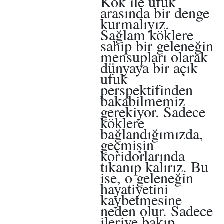
Kök ile ufuk
arasında bir denge
kurmalıyız.
Sağlam köklere
sahip bir geleneğin
mensupları olarak
dünyaya bir açık
ufuk
perspektifinden
bakabilmemiz
gerekiyor. Sadece
köklere
bağlandığımızda,
geçmişin
koridorlarında
tıkanıp kalırız. Bu
ise, o geleneğin
hayatiyetini
kaybetmesine
neden olur. Sadece
ileriye bakıp