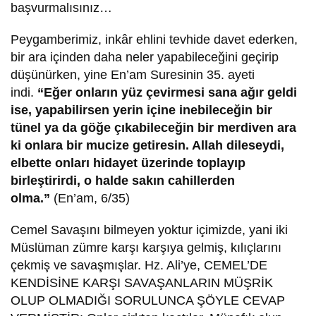
başvurmalısınız…
Peygamberimiz, inkâr ehlini tevhide davet ederken,
bir ara içinden daha neler yapabileceğini geçirip
düşünürken, yine En’am Suresinin 35. ayeti
indi.
“Eğer onların yüz çevirmesi sana ağır geldi
ise, yapabilirsen yerin içine inebileceğin bir
tünel ya da göğe çıkabileceğin bir merdiven ara
ki onlara bir mucize getiresin. Allah dileseydi,
elbette onları hidayet üzerinde toplayıp
birleştirirdi, o halde sakın cahillerden
olma.”
(En’am, 6/35)
Cemel Savaşını bilmeyen yoktur içimizde, yani iki
Müslüman zümre karşı karşıya gelmiş, kılıçlarını
çekmiş ve savaşmışlar. Hz. Ali’ye, CEMEL’DE
KENDİSİNE KARŞI SAVAŞANLARIN MÜŞRİK
OLUP OLMADIĞI SORULUNCA ŞÖYLE CEVAP