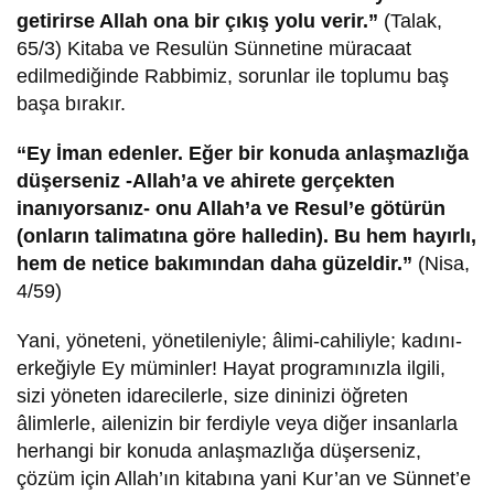
getirirse Allah ona bir çıkış yolu verir.”
(Talak,
65/3) Kitaba ve Resulün Sünnetine müracaat
edilmediğinde Rabbimiz, sorunlar ile toplumu baş
başa bırakır.
“Ey İman edenler. Eğer bir konuda anlaşmazlığa
düşerseniz -Allah’a ve ahirete gerçekten
inanıyorsanız- onu Allah’a ve Resul’e götürün
(onların talimatına göre halledin). Bu hem hayırlı,
hem de netice bakımından daha güzeldir.”
(Nisa,
4/59)
Yani, yöneteni, yönetileniyle; âlimi-cahiliyle; kadını-
erkeğiyle Ey müminler! Hayat programınızla ilgili,
sizi yöneten idarecilerle, size dininizi öğreten
âlimlerle, ailenizin bir ferdiyle veya diğer insanlarla
herhangi bir konuda anlaşmazlığa düşerseniz,
çözüm için Allah’ın kitabına yani Kur’an ve Sünnet’e