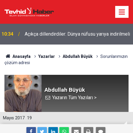
İŞGALCİ İSRAİL’DEN GÜNEY LÜBNAN’A GECE BOYU
10:26
SALDIRI
Anasayfa
Yazarlar
Abdullah Büyük
Sorunlarımızın
çözüm adresi
Abdullah Büyük
Yazarın Tüm Yazıları >
Mayıs 2017
19