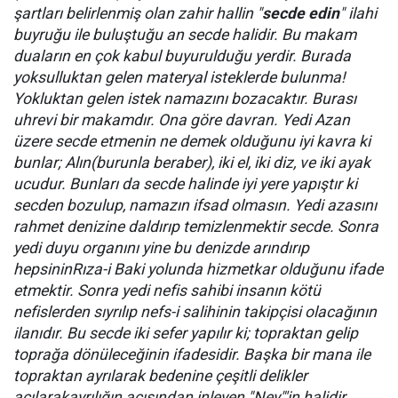
şartları belirlenmiş olan zahir hallin "
secde edin
" ilahi
buyruğu ile buluştuğu an secde halidir. Bu makam
duaların en çok kabul buyurulduğu yerdir. Burada
yoksulluktan gelen materyal isteklerde bulunma!
Yokluktan gelen istek namazını bozacaktır. Burası
uhrevi bir makamdır. Ona göre davran. Yedi Azan
üzere secde etmenin ne demek olduğunu iyi kavra ki
bunlar; Alın(burunla beraber), iki el, iki diz, ve iki ayak
ucudur. Bunları da secde halinde iyi yere yapıştır ki
secden bozulup, namazın ifsad olmasın. Yedi azasını
rahmet denizine daldırıp temizlenmektir secde. Sonra
yedi duyu organını yine bu denizde arındırıp
hepsininRıza-i Baki yolunda hizmetkar olduğunu ifade
etmektir. Sonra yedi nefis sahibi insanın kötü
nefislerden sıyrılıp nefs-i salihinin takipçisi olacağının
ilanıdır. Bu secde iki sefer yapılır ki; topraktan gelip
toprağa dönüleceğinin ifadesidir. Başka bir mana ile
topraktan ayrılarak bedenine çeşitli delikler
açılarakayrılığın acısından inleyen "Ney"'in halidir.