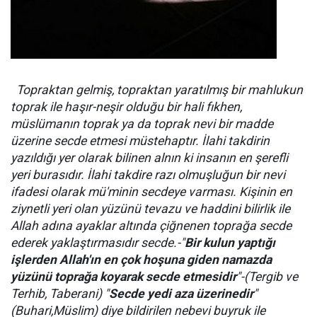
Topraktan gelmiş, topraktan yaratılmış bir mahlukun
toprak ile haşır-neşir olduğu bir hali fıkhen,
müslümanın toprak ya da toprak nevi bir madde
üzerine secde etmesi müstehaptır. İlahi takdirin
yazıldığı yer olarak bilinen alnın ki insanın en şerefli
yeri burasıdır. İlahi takdire razı olmuşluğun bir nevi
ifadesi olarak mü'minin secdeye varması. Kişinin en
ziynetli yeri olan yüzünü tevazu ve haddini bilirlik ile
Allah adına ayaklar altında çiğnenen toprağa secde
ederek yaklaştırmasıdır secde.-"
Bir kulun yaptığı
işlerden Allah'ın en çok hoşuna giden namazda
yüzünü toprağa koyarak secde etmesidir
"-(Tergib ve
Terhib, Taberani) "
Secde yedi aza üzerinedir
"
(Buhari,Müslim) diye bildirilen nebevi buyruk ile