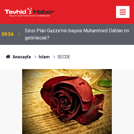
Devrim Muhafızları: ABD tüm hedeflerinden geri
09:11
çekilmek zorunda kaldı
Anasayfa
İslam
SECDE