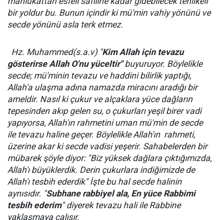
mahlukattan esfeli safiline kadar gidebilecek tehlikeli
bir yoldur bu. Bunun içindir ki mü'min vahiy yönünü ve
secde yönünü asla terk etmez.
Hz. Muhammed(s.a.v) "
Kim Allah için tevazu
gösterirse Allah O'nu yüceltir"
buyuruyor. Böylelikle
secde; mü'minin tevazu ve haddini bilirlik yaptığı,
Allah'a ulaşma adına namazda miracını aradığı bir
ameldir. Nasıl ki çukur ve alçaklara yüce dağların
tepesinden akıp gelen su, o çukurları yeşil birer vadi
yapıyorsa, Allah'ın rahmetini uman mü'min de secde
ile tevazu haline geçer. Böylelikle Allah'ın rahmeti,
üzerine akar ki secde vadisi yeşerir. Sahabelerden bir
mübarek şöyle diyor: "Biz yüksek dağlara çıktığımızda,
Allah'ı büyüklerdik. Derin çukurlara indiğimizde de
Allah'ı tesbih ederdik" İşte bu hal secde halinin
aynısıdır. "
Subhane rabbiyel ala, En yüce Rabbimi
tesbih ederim
" diyerek tevazu hali ile Rabbine
yaklaşmaya çalışır.