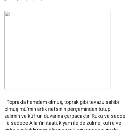
Toprakla hemdem olmuş, toprak gibi tevazu sahibi
olmuş mü'min artık nefsinin perçeminden tutup
zalimin ve küfrün duvarına çarpacaktır. Ruku ve secde
ile sedece Allah'ın itaati, kıyam ile de zulme, küfre ve
şirke başkaldırmayı öğrenen mü'min secdesinin de