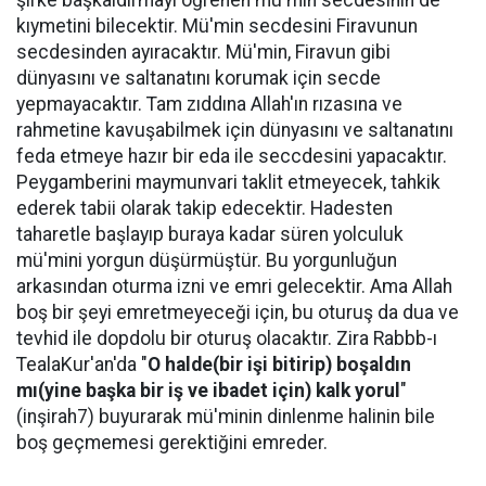
kıymetini bilecektir. Mü'min secdesini Firavunun
secdesinden ayıracaktır. Mü'min, Firavun gibi
dünyasını ve saltanatını korumak için secde
yepmayacaktır. Tam zıddına Allah'ın rızasına ve
rahmetine kavuşabilmek için dünyasını ve saltanatını
feda etmeye hazır bir eda ile seccdesini yapacaktır.
Peygamberini maymunvari taklit etmeyecek, tahkik
ederek tabii olarak takip edecektir. Hadesten
taharetle başlayıp buraya kadar süren yolculuk
mü'mini yorgun düşürmüştür. Bu yorgunluğun
arkasından oturma izni ve emri gelecektir. Ama Allah
boş bir şeyi emretmeyeceği için, bu oturuş da dua ve
tevhid ile dopdolu bir oturuş olacaktır. Zira Rabbb-ı
TealaKur'an'da "
O halde(bir işi bitirip) boşaldın
mı(yine başka bir iş ve ibadet için) kalk yorul
"
(inşirah7) buyurarak mü'minin dinlenme halinin bile
boş geçmemesi gerektiğini emreder.