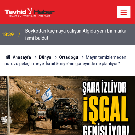
Starbucks'tan 'Tarihi' Skandal: Polisler genel
18:29
merkezi bastı!
Anasayfa
Dünya
Ortadoğu
Mayın temizlemeden
nüfuzu pekiştirmeye: İsrail Suriye'nin güneyinde ne planlıyor?