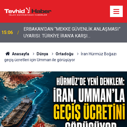
ERBAKAN’DAN “MEKKE GÜVENLİK ANLAŞMASI”
15:06
UYARISI: TÜRKİYE İRAN’A KARŞI
KONUMLANDIRILMAMALI
Anasayfa
Dünya
Ortadoğu
İran Hürmüz Boğazı
geçiş ücretleri için Umman ile görüşüyor