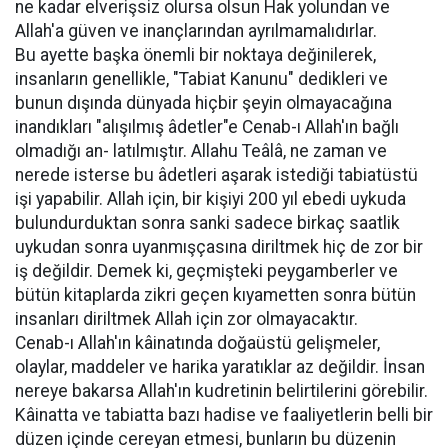
ne kadar elverişsiz olursa olsun Hak yolundan ve
Allah'a güven ve inançlarından ayrılmamalıdırlar.
Bu ayette başka önemli bir noktaya değinilerek,
insanların genellikle, "Tabiat Kanunu" dedikleri ve
bunun dışında dünyada hiçbir şeyin olmayacağına
inandıkları "alışılmış âdetler"e Cenab-ı Allah'ın bağlı
olmadığı an- latılmıştır. Allahu Teâlâ, ne zaman ve
nerede isterse bu âdetleri aşarak istediği tabiatüstü
işi yapabilir. Allah için, bir kişiyi 200 yıl ebedi uykuda
bulundurduktan sonra sanki sadece birkaç saatlik
uykudan sonra uyanmışçasına diriltmek hiç de zor bir
iş değildir. Demek ki, geçmişteki peygamberler ve
bütün kitaplarda zikri geçen kıyametten sonra bütün
insanları diriltmek Allah için zor olmayacaktır.
Cenab-ı Allah'ın kâinatında doğaüstü gelişmeler,
olaylar, maddeler ve harika yaratıklar az değildir. İnsan
nereye bakarsa Allah'ın kudretinin belirtilerini görebilir.
Kâinatta ve tabiatta bazı hadise ve faaliyetlerin belli bir
düzen içinde cereyan etmesi, bunların bu düzenin