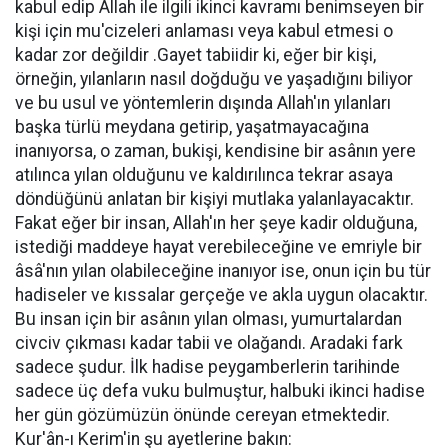
kabul edip Allah ile ilgili ikinci kavramı benimseyen bir
kişi için mu'cizeleri anlaması veya kabul etmesi o
kadar zor değildir .Gayet tabiidir ki, eğer bir kişi,
örneğin, yılanların nasıl doğduğu ve yaşadığını biliyor
ve bu usul ve yöntemlerin dışında Allah'ın yılanları
başka türlü meydana getirip, yaşatmayacağına
inanıyorsa, o zaman, bukişi, kendisine bir asânın yere
atılınca yılan olduğunu ve kaldırılınca tekrar asaya
döndüğünü anlatan bir kişiyi mutlaka yalanlayacaktır.
Fakat eğer bir insan, Allah'ın her şeye kadir olduğuna,
istediği maddeye hayat verebileceğine ve emriyle bir
âsâ'nın yılan olabileceğine inanıyor ise, onun için bu tür
hadiseler ve kıssalar gerçeğe ve akla uygun olacaktır.
Bu insan için bir asânın yılan olması, yumurtalardan
civciv çıkması kadar tabii ve olağandı. Aradaki fark
sadece şudur. İlk hadise peygamberlerin tarihinde
sadece üç defa vuku bulmuştur, halbuki ikinci hadise
her gün gözümüzün önünde cereyan etmektedir.
Kur'ân-ı Kerim'in şu ayetlerine bakın: