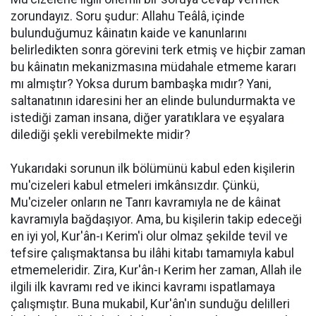
zorundayız. Soru şudur: Allahu Teâlâ, içinde
bulunduğumuz kâinatın kaide ve kanunlarını
belirledikten sonra görevini terk etmiş ve hiçbir zaman
bu kâinatın mekanizmasına müdahale etmeme kararı
mı almıştır? Yoksa durum bambaşka mıdır? Yani,
saltanatının idaresini her an elinde bulundurmakta ve
istediği zaman insana, diğer yaratıklara ve eşyalara
dilediği şekli verebilmekte midir?
Yukarıdaki sorunun ilk bölümünü kabul eden kişilerin
mu'cizeleri kabul etmeleri imkânsızdır. Çünkü,
Mu'cizeler onların ne Tanrı kavramıyla ne de kâinat
kavramıyla bağdaşıyor. Ama, bu kişilerin takip edeceği
en iyi yol, Kur'ân-ı Kerim'i olur olmaz şekilde tevil ve
tefsire çalışmaktansa bu ilâhi kitabı tamamıyla kabul
etmemeleridir. Zira, Kur'ân-ı Kerim her zaman, Allah ile
ilgili ilk kavramı red ve ikinci kavramı ispatlamaya
çalışmıştır. Buna mukabil, Kur'ân'ın sunduğu delilleri