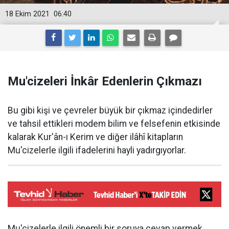
18 Ekim 2021
06:40
Mu'cizeleri İnkâr Edenlerin Çıkmazı
Bu gibi kişi ve çevreler büyük bir çıkmaz içindedirler
ve tahsil ettikleri modem bilim ve felsefenin etkisinde
kalarak Kur'ân-ı Kerim ve diğer ilâhî kitapların
Mu'cizelerle ilgili ifadelerini hayli yadırgıyorlar.
Mu'cizelerle ilgili önemli bir soruya cevap vermek