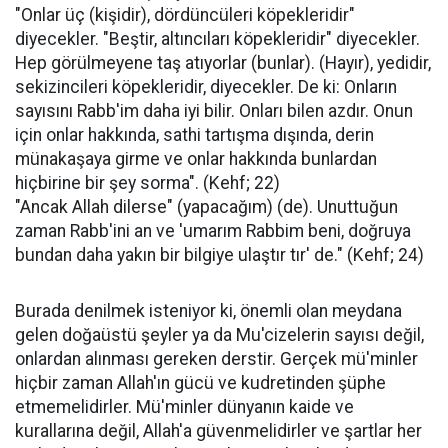
"Onlar üç (kişidir), dördüncüleri köpekleridir"
diyecekler. "Beştir, altıncıları köpekleridir" diyecekler.
Hep görülmeyene taş atıyorlar (bunlar). (Hayır), yedidir,
sekizincileri köpekleridir, diyecekler. De ki: Onların
sayısını Rabb'im daha iyi bilir. Onları bilen azdır. Onun
için onlar hakkında, sathi tartışma dışında, derin
münakaşaya girme ve onlar hakkında bunlardan
hiçbirine bir şey sorma". (Kehf; 22)
"Ancak Allah dilerse" (yapacağım) (de). Unuttuğun
zaman Rabb'ini an ve 'umarım Rabbim beni, doğruya
bundan daha yakın bir bilgiye ulaştır tır' de." (Kehf; 24)
Burada denilmek isteniyor ki, önemli olan meydana
gelen doğaüstü şeyler ya da Mu'cizelerin sayısı değil,
onlardan alınması gereken derstir. Gerçek mü'minler
hiçbir zaman Allah'ın gücü ve kudretinden şüphe
etmemelidirler. Mü'minler dünyanın kaide ve
kurallarına değil, Allah'a güvenmelidirler ve şartlar her