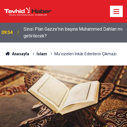
Devrim Muhafızları: ABD tüm hedeflerinden geri
09:11
çekilmek zorunda kaldı
Anasayfa
İslam
Mu'cizeleri İnkâr Edenlerin Çıkmazı