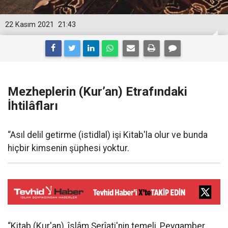
22 Kasım 2021
21:43
Mezheplerin (Kur’an) Etrafındaki
İhtilâfları
“Asıl delil getirme (istidlal) işi Kitab'la olur ve bunda
hiçbir kimsenin şüphesi yoktur.
“Kitab (Kur'an), îslâm Şerîati'nin temeli, Peygamber