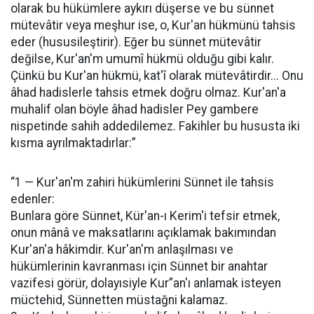
olarak bu hükümlere aykırı düşerse ve bu sünnet
mütevâtir veya meşhur ise, o, Kur'an hükmünü tahsis
eder (hususileştirir). Eğer bu sünnet mütevâtir
değilse, Kur'an'm umumî hükmü olduğu gibi kalır.
Çünkü bu Kur'an hükmü, kat'î olarak mütevâtirdir... Onu
âhad hadislerle tahsis etmek doğru olmaz. Kur'an'a
muhalif olan böyle âhad hadisler Pey gambere
nispetinde sahih addedilemez. Fakihler bu hususta iki
kısma ayrılmaktadırlar:”
“1 — Kur'an'm zahiri hükümlerini Sünnet ile tahsis
edenler:
Bunlara göre Sünnet, Kür'an-ı Kerim'i tefsir etmek,
onun mânâ ve maksatlarını açıklamak bakımından
Kur'an'a hâkimdir. Kur'an'm anlaşılması ve
hükümlerinin kavranması için Sünnet bir anahtar
vazifesi görür, dolayısiyle Kur”an'ı anlamak isteyen
müctehid, Sünnetten müstağni kalamaz.