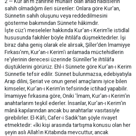
2 — Kur'an'm zahirine muhalif olan âhad hadislerin
sahih olmadığım ileri sürenler: Onlara göre Kur'an,
Sünnetin sahih oluşunu veya reddedilmesini
gösterme bakımından Sünnete hâkimdir.
İşte cüz'i meseleler hakkında Kur'an-ı Kerim'le istidlal
hususunda fakihler böyle ihtilâfa düşmektedirler. İşi
biraz daha geniş olarak ele alırsak, Şiîler'den İmamiyye
Fırkası'nm, Kur'an-ı Kerim'i arılamada müctehidlerin
re'ylerinin derecesi üzerinde Sünnîler'le ihtilâfa
düştüklerini görürüz. Ehl-i Sünnete göre Kur'an-ı Kerim
Sünnetle tefsir edilir. Sünnet bulunmazsa, edebiyatıyla
Arap dilini, Şeriat ve onun genel amaçlarını iyice bilen
kimseler, Kur'an-ı Kerim'in tefsirinde ictihad yapabilir.
îmamiyye fırkasına göre, Oniki 'İmam, Kur'an-ı Kerim'in
anahtarlarım teşkil ederler. İnsanlar, Kur'an-ı Kerim'in
mânâ kapılarından ancak bu anahtarlar vasıtasiyle
girebilirler. El-Kâfi, Cafer-i Sadık'tan şöyle rivayet
etmektedir: «İki kişi arasında tartışma konusu olan her
şeyin aslı Allah'ın Kitabında mevcuttur, ancak