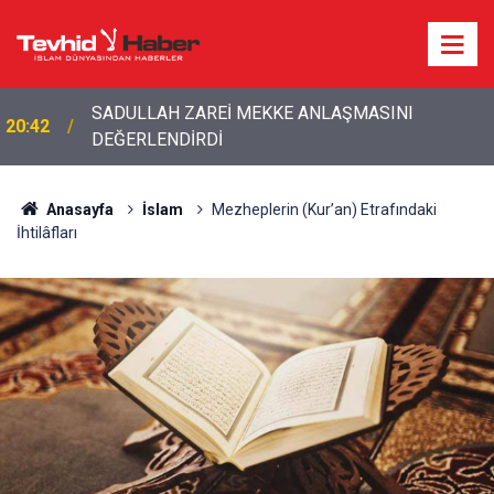
20:20
Bakan Fidan'dan son dakika açıklamalar!
Anasayfa
İslam
Mezheplerin (Kur’an) Etrafındaki
İhtilâfları