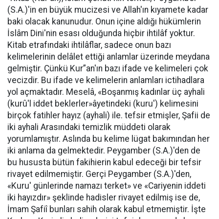
(S.A.)'in en büyük mucizesi ve Allah'ın kıyamete kadar
baki olacak kanunudur. Onun içine aldığı hükümlerin
İslâm Dini'nin esası olduğunda hiçbir ihtilâf yoktur.
Kitab etrafındaki ihtilâflar, sadece onun bazı
kelimelerinin delâlet ettiği anlamlar üzerinde meydana
gelmiştir. Çünkü Kur”an'ın bazı ifade ve kelimeleri çok
vecizdir. Bu ifade ve kelimelerin anlamları ictihadlara
yol açmaktadır. Meselâ, «Boşanmış kadınlar üç ayhali
(kurû'l iddet beklerler»âyetindeki (kuru') kelimesini
birçok fatihler hayız (ayhali) ile. tefsir etmişler, Şafii de
iki ayhali Arasındaki temizlik müddeti olarak
yorumlamıştır. Aslında bu kelime lügat bakımından her
iki anlama da gelmektedir. Peygamber (S.A.)'den de
bu hususta bütün fakihierin kabul edeceği bir tefsir
rivayet edilmemiştir. Gerçi Peygamber (S.A.)'den,
«Kuru' günlerinde namazı terket» ve «Cariyenin iddeti
iki hayızdır» şeklinde hadisler rivayet edilmiş ise de,
İmam Şafiî bunları sahih olarak kabul etmemiştir. İşte