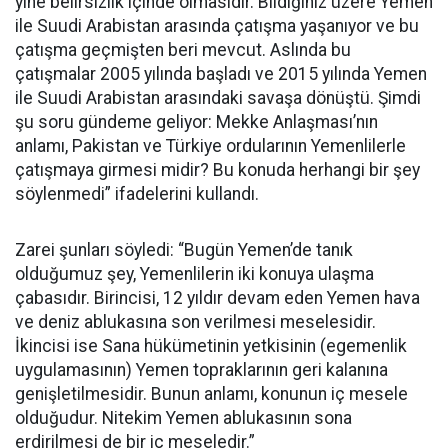
yine belirsizlik içinde olmasıdır. Bildiğiniz üzere Yemen
ile Suudi Arabistan arasında çatışma yaşanıyor ve bu
çatışma geçmişten beri mevcut. Aslında bu
çatışmalar 2005 yılında başladı ve 2015 yılında Yemen
ile Suudi Arabistan arasındaki savaşa dönüştü. Şimdi
şu soru gündeme geliyor: Mekke Anlaşması’nın
anlamı, Pakistan ve Türkiye ordularının Yemenlilerle
çatışmaya girmesi midir? Bu konuda herhangi bir şey
söylenmedi” ifadelerini kullandı.
Zarei şunları söyledi: “Bugün Yemen’de tanık
olduğumuz şey, Yemenlilerin iki konuya ulaşma
çabasıdır. Birincisi, 12 yıldır devam eden Yemen hava
ve deniz ablukasına son verilmesi meselesidir.
İkincisi ise Sana hükümetinin yetkisinin (egemenlik
uygulamasının) Yemen topraklarının geri kalanına
genişletilmesidir. Bunun anlamı, konunun iç mesele
olduğudur. Nitekim Yemen ablukasının sona
erdirilmesi de bir iç meseledir.”