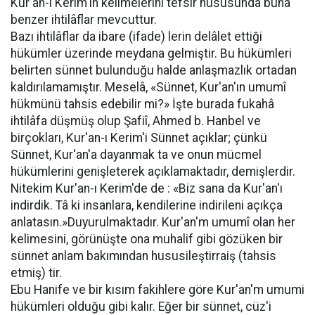
Kur'an-ı Kerim'in kelimelerini tefsir hususunda buna
benzer ihtilâflar mevcuttur.
Bazı ihtilâflar da ibare (ifade) lerin delâlet ettiği
hükümler üzerinde meydana gelmiştir. Bu hükümleri
belirten sünnet bulunduğu halde anlaşmazlık ortadan
kaldırılamamıştır. Meselâ, «Sünnet, Kur'an'ın umumî
hükmünü tahsis edebilir mi?» İşte burada fukahâ
ihtilâfa düşmüş olup Şafiî, Ahmed b. Hanbel ve
birçokları, Kur'an-ı Kerim'i Sünnet açıklar; çünkü
Sünnet, Kur'an'a dayanmak ta ve onun mücmel
hükümlerini genişleterek açıklamaktadır, demişlerdir.
Nitekim Kur'an-ı Kerim'de de : «Biz sana da Kur'an'ı
indirdik. Tâ ki insanlara, kendilerine indirileni açıkça
anlatasın.»Duyurulmaktadır. Kur'an'm umumî olan her
kelimesini, görünüşte ona muhalif gibi gözüken bir
sünnet anlam bakımından hususileştirraiş (tahsis
etmiş) tir.
Ebu Hanife ve bir kısım fakihlere göre Kur'an'm umumi
hükümleri olduğu gibi kalır. Eğer bir sünnet, cüz'i