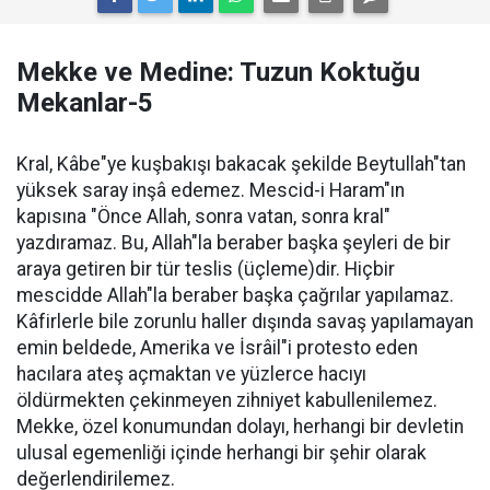
Mekke ve Medine: Tuzun Koktuğu
Mekanlar-5
Kral, Kâbe"ye kuşbakışı bakacak şekilde Beytullah"tan
yüksek saray inşâ edemez. Mescid-i Haram"ın
kapısına "Önce Allah, sonra vatan, sonra kral"
yazdıramaz. Bu, Allah"la beraber başka şeyleri de bir
araya getiren bir tür teslis (üçleme)dir. Hiçbir
mescidde Allah"la beraber başka çağrılar yapılamaz.
Kâfirlerle bile zorunlu haller dışında savaş yapılamayan
emin beldede, Amerika ve İsrâil"i protesto eden
hacılara ateş açmaktan ve yüzlerce hacıyı
öldürmekten çekinmeyen zihniyet kabullenilemez.
Mekke, özel konumundan dolayı, herhangi bir devletin
ulusal egemenliği içinde herhangi bir şehir olarak
değerlendirilemez.