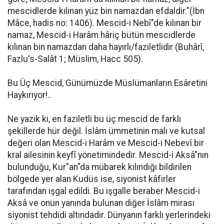
mescidlerde kılınan yüz bin namazdan efdaldir."(İbn
Mâce, hadis no: 1406). Mescid-i Nebî"de kılınan bir
namaz, Mescid-i Harâm hâriç bütün mescidlerde
kılınan bin namazdan daha hayırlı/faziletlidir (Buhârî,
Fazlu's-Salât 1; Müslim, Hacc 505).
Bu Üç Mescid, Günümüzde Müslümanların Esâretini
Haykırıyor!..
Ne yazık ki, en faziletli bu üç mescid de farklı
şekillerde hür değil. İslâm ümmetinin malı ve kutsal
değeri olan Mescid-i Harâm ve Mescid-i Nebevî bir
kral ailesinin keyfî yönetimindedir. Mescid-i Aksâ"nın
bulunduğu, Kur"an"da mübarek kılındığı bildirilen
bölgede yer alan Kudüs ise, siyonist kâfirler
tarafından işgal edildi. Bu işgalle beraber Mescid-i
Aksâ ve onun yanında bulunan diğer İslâm mirası
siyonist tehdidi altındadır. Dünyanın farklı yerlerindeki