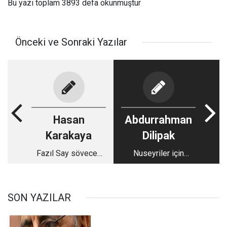
Bu yazı toplam 3893 defa okunmuştur
Önceki ve Sonraki Yazılar
Hasan
Abdurrahman
Karakaya
Dilipak
Fazıl Say sövecek
Nuseyriler için
de, biz susacak
Türkiye göreve!
mıyız?
SON YAZILAR