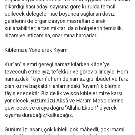
çıkardığı hacı adayı sayısına göre kurulda temsil
edilecek delegeler hac boyunca sağlanan döviz
gelirlerini de organizasyon masrafları olarak
kullanabilirler; artan miktarı da o bölgelerin temizlik,
nizam ve intizamına, onarımına harcarlar.
Kıblemize Yönelerek Kıyam
Kur"an"ın emri gereği namaz kılarken Kâbe"ye
teveccüh etmeliyiz, tefekkür ve görev bilinciyle. Hem
namazdaki "kıyam"ı, hem de namaz gibi ibâdet ve farz
olan küfre başkaldırı anlamındaki "kıyam"ı kıblemiz
tâyin edecektir. Biz de ilk ve son kıblelerimize karşı
yönelecek, yüzümüzü Aksâ ve Haram Mescidlerine
çevirecek ve oraya doğru "Allahu Ekber!" diyerek
kıyama duracağız/kalkacağız.
Günümüz insanı, çok kıbleli, çok mâbedli, çok imamlı