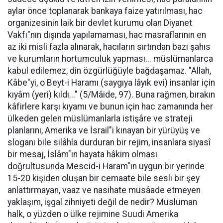
aylar önce toplanarak bankaya faize yatırılması, hac
organizesinin laik bir devlet kurumu olan Diyanet
Vakfı"nın dışında yapılamaması, hac masraflarının en
az iki misli fazla alınarak, hacıların sırtından bazı şahıs
ve kurumların hortumculuk yapması... müslümanlarca
kabul edilemez, din özgürlüğüyle bağdaşamaz. "Allah,
Kâbe"yi, o Beyt-i Haramı (saygıya lâyık evi) insanlar için
kıyâm (yeri) kıldı..." (5/Mâide, 97). Buna rağmen, bırakın
kâfirlere karşı kıyamı ve bunun için hac zamanında her
ülkeden gelen müslümanlarla istişâre ve strateji
planlarını, Amerika ve İsrail"i kınayan bir yürüyüş ve
sloganı bile silâhla durduran bir rejim, insanlara siyasî
bir mesaj, İslâm"ın hayata hâkim olması
doğrultusunda Mescid-i Haram"ın uygun bir yerinde
15-20 kişiden oluşan bir cemaate bile sesli bir şey
anlattırmayan, vaaz ve nasihate müsâade etmeyen
yaklaşım, işgal zihniyeti değil de nedir? Müslüman
halk, o yüzden o ülke rejimine Suudi Amerika