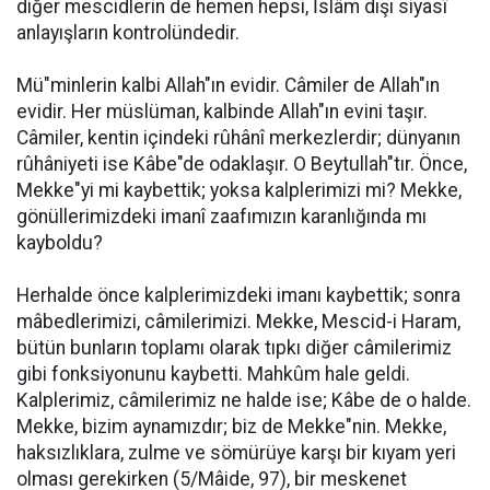
diğer mescidlerin de hemen hepsi, İslâm dışı siyasî
anlayışların kontrolündedir.
Mü"minlerin kalbi Allah"ın evidir. Câmiler de Allah"ın
evidir. Her müslüman, kalbinde Allah"ın evini taşır.
Câmiler, kentin içindeki rûhânî merkezlerdir; dünyanın
rûhâniyeti ise Kâbe"de odaklaşır. O Beytullah"tır. Önce,
Mekke"yi mi kaybettik; yoksa kalplerimizi mi? Mekke,
gönüllerimizdeki imanî zaafımızın karanlığında mı
kayboldu?
Herhalde önce kalplerimizdeki imanı kaybettik; sonra
mâbedlerimizi, câmilerimizi. Mekke, Mescid-i Haram,
bütün bunların toplamı olarak tıpkı diğer câmilerimiz
gibi fonksiyonunu kaybetti. Mahkûm hale geldi.
Kalplerimiz, câmilerimiz ne halde ise; Kâbe de o halde.
Mekke, bizim aynamızdır; biz de Mekke"nin. Mekke,
haksızlıklara, zulme ve sömürüye karşı bir kıyam yeri
olması gerekirken (5/Mâide, 97), bir meskenet