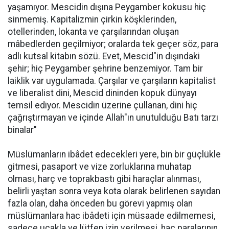
yaşamıyor. Mescidin dışına Peygamber kokusu hiç
sinmemiş. Kapitalizmin çirkin köşklerinden,
otellerinden, lokanta ve çarşılarından oluşan
mâbedlerden geçilmiyor; oralarda tek geçer söz, para
adlı kutsal kitabın sözü. Evet, Mescid"in dışındaki
şehir; hiç Peygamber şehrine benzemiyor. Tam bir
laiklik var uygulamada. Çarşılar ve çarşıların kapitalist
ve liberalist dini, Mescid dininden kopuk dünyayı
temsil ediyor. Mescidin üzerine çullanan, dini hiç
çağrıştırmayan ve içinde Allah"ın unutulduğu Batı tarzı
binalar"
Müslümanların ibâdet edecekleri yere, bin bir güçlükle
gitmesi, pasaport ve vize zorluklarına muhatap
olması, harç ve toprakbastı gibi haraçlar alınması,
belirli yaştan sonra veya kota olarak belirlenen sayıdan
fazla olan, daha önceden bu görevi yapmış olan
müslümanlara hac ibâdeti için müsaade edilmemesi,
sadece uçakla ve lütfen izin verilmesi, hac paralarının