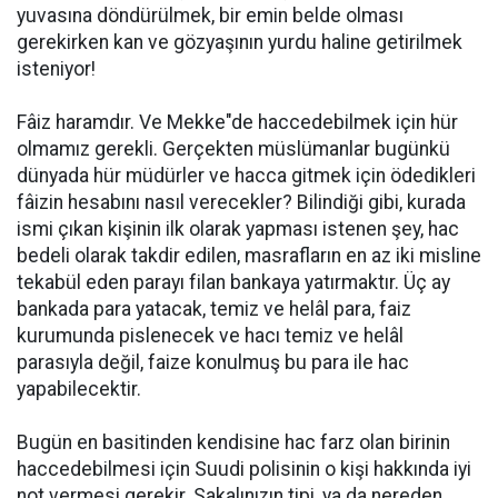
yuvasına döndürülmek, bir emin belde olması
gerekirken kan ve gözyaşının yurdu haline getirilmek
isteniyor!
Fâiz haramdır. Ve Mekke"de haccedebilmek için hür
olmamız gerekli. Gerçekten müslümanlar bugünkü
dünyada hür müdürler ve hacca gitmek için ödedikleri
fâizin hesabını nasıl verecekler? Bilindiği gibi, kurada
ismi çıkan kişinin ilk olarak yapması istenen şey, hac
bedeli olarak takdir edilen, masrafların en az iki misline
tekabül eden parayı filan bankaya yatırmaktır. Üç ay
bankada para yatacak, temiz ve helâl para, faiz
kurumunda pislenecek ve hacı temiz ve helâl
parasıyla değil, faize konulmuş bu para ile hac
yapabilecektir.
Bugün en basitinden kendisine hac farz olan birinin
haccedebilmesi için Suudi polisinin o kişi hakkında iyi
not vermesi gerekir. Sakalınızın tipi, ya da nereden