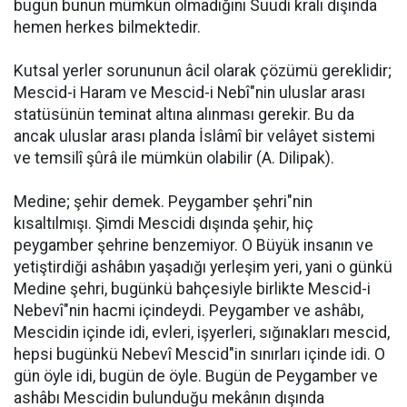
bugün bunun mümkün olmadığını Suudi kralı dışında
hemen herkes bilmektedir.
Kutsal yerler sorununun âcil olarak çözümü gereklidir;
Mescid-i Haram ve Mescid-i Nebî"nin uluslar arası
statüsünün teminat altına alınması gerekir. Bu da
ancak uluslar arası planda İslâmî bir velâyet sistemi
ve temsilî şûrâ ile mümkün olabilir (A. Dilipak).
Medine; şehir demek. Peygamber şehri"nin
kısaltılmışı. Şimdi Mescidi dışında şehir, hiç
peygamber şehrine benzemiyor. O Büyük insanın ve
yetiştirdiği ashâbın yaşadığı yerleşim yeri, yani o günkü
Medine şehri, bugünkü bahçesiyle birlikte Mescid-i
Nebevî"nin hacmi içindeydi. Peygamber ve ashâbı,
Mescidin içinde idi, evleri, işyerleri, sığınakları mescid,
hepsi bugünkü Nebevî Mescid"in sınırları içinde idi. O
gün öyle idi, bugün de öyle. Bugün de Peygamber ve
ashâbı Mescidin bulunduğu mekânın dışında