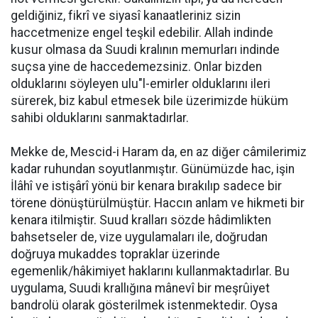
geldiğiniz, fikrî ve siyasî kanaatleriniz sizin
haccetmenize engel teşkil edebilir. Allah indinde
kusur olmasa da Suudi kralının memurları indinde
suçsa yine de haccedemezsiniz. Onlar bizden
olduklarını söyleyen ulu"l-emirler olduklarını ileri
sürerek, biz kabul etmesek bile üzerimizde hüküm
sahibi olduklarını sanmaktadırlar.
Mekke de, Mescid-i Haram da, en az diğer câmilerimiz
kadar ruhundan soyutlanmıştır. Günümüzde hac, işin
İlâhî ve istişârî yönü bir kenara bırakılıp sadece bir
törene dönüştürülmüştür. Haccın anlam ve hikmeti bir
kenara itilmiştir. Suud kralları sözde hâdimlikten
bahsetseler de, vize uygulamaları ile, doğrudan
doğruya mukaddes topraklar üzerinde
egemenlik/hâkimiyet haklarını kullanmaktadırlar. Bu
uygulama, Suudi krallığına mânevî bir meşrûiyet
bandrolü olarak gösterilmek istenmektedir. Oysa