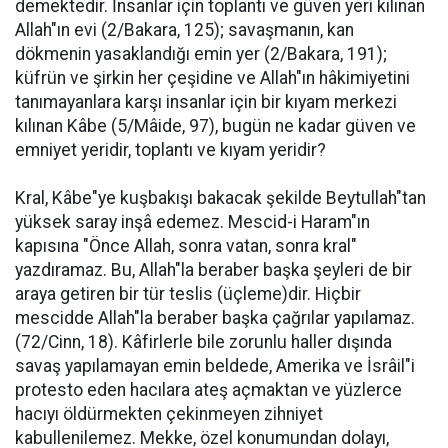
demektedir. İnsanlar için toplantı ve güven yeri kılınan
Allah"ın evi (2/Bakara, 125); savaşmanın, kan
dökmenin yasaklandığı emin yer (2/Bakara, 191);
küfrün ve şirkin her çeşidine ve Allah"ın hâkimiyetini
tanımayanlara karşı insanlar için bir kıyam merkezi
kılınan Kâbe (5/Mâide, 97), bugün ne kadar güven ve
emniyet yeridir, toplantı ve kıyam yeridir?
Kral, Kâbe"ye kuşbakışı bakacak şekilde Beytullah"tan
yüksek saray inşâ edemez. Mescid-i Haram"ın
kapısına "Önce Allah, sonra vatan, sonra kral"
yazdıramaz. Bu, Allah"la beraber başka şeyleri de bir
araya getiren bir tür teslis (üçleme)dir. Hiçbir
mescidde Allah"la beraber başka çağrılar yapılamaz.
(72/Cinn, 18). Kâfirlerle bile zorunlu haller dışında
savaş yapılamayan emin beldede, Amerika ve İsrâil"i
protesto eden hacılara ateş açmaktan ve yüzlerce
hacıyı öldürmekten çekinmeyen zihniyet
kabullenilemez. Mekke, özel konumundan dolayı,