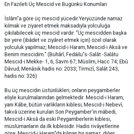
En Fazileti Üç Mescid ve Bugünkü Konumları
İslâm"a göre üç mescid yücedir.Yeryüzünde namaz
kılmak ve ziyaret etmek maksadıyla yolculuğa
çıkılabilecek üç mescid vardır. "Üç mescidden başka
bir yere (ibâdet ve ziyâret etmek için) özel olarak
yolculuk yapılmaz; Mescid-i Haram, Mescid-i Aksâ ve
Benim mescidim." (Buhârî, Fedâilu"s-Salât -Salâtu
Mescid-i Mekke- 1, 6, Savm 67; Müslim, Hacc 74; Ebû
Dâvud, Menâsik hadis no: 2033; Tirmizî, Salât 243,
hadis no: 326)
Bu üç mescidin üstünlükleri, onların peygamberler
eliyle kurulmalarından gelmektedir. Mescid-i Haram,
yani Kâbe, bütün varlıkların kıblesi, Mescid-i Nebevî,
takvâ üzerine kurulan Son Peygamber'in mâbedi,
Mescid-i Aksâ da eski Peygamberlerin kıblesi,
müslümanların da ilk kıblesidir. Hadis rivâyetlerine
göre; Mescid-i Haram"da kılınan bir namaz, diğer