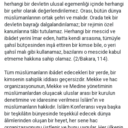
herhangi bir devletin ulusal egemenliği içinde herhangi
bir şehir olarak değerlendirilemez. Orası, bütün dünya
müslümanlarının ortak şehri ve malıdır. Orada tek bir
devletin bayrağı dalgalandırılamaz; bir rejimin özel
kanunlarına tâbi tutulamaz. Herhangi bir mescid ve
ibâdet yerini îmar eden, hatta kendi arsasına, tümüyle
şahsî bütçesinden inşâ ettiren bir kimse bile, o yeri
şahsî malı gibi kullanamaz, bazılarını o mescide kabul
etmeme hakkına sahip olamaz. (2/Bakara, 114).
Tüm müslümanların ibâdet edecekleri bir yerde, bir
kimsenin sahiplik iddiası geçersizdir. Mekke ve hac
organizasyonunun, Mekke ve Medine yönetiminin
müslümanlardan oluşacak uluslar arası bir kurulun
denetimine ve idaresine verilmesi İslâm"ın ve
müslümanların hakkıdır. İslâm Konferansı veya başka
bir teşkilâtın bünyesinde teşekkül edecek dünya
âlimlerinden oluşan bir heyet, her sene hac
organizasyonunu üstlenir ve bunu uygular. Her ülkenin