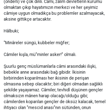
(önderli) ve çok dinli. Câmi, zâlim devletlerin kurumu
olmaktan çıkıp hayatımızın merkezi ve her şeyimiz
câmiye uygun olmadıkça bu problemler azalmayacak,
aksine gittikçe artacaktır.
Hâlbuki;
"Minâreler süngü, kubbeler miğfer;
Câmiler kışla, mü"minler asker!" olmalı.
Şuurlu genç müslümanlarla câmi arasındaki ilişki,
bebekle anne arasındaki bağ gibidir. İkisinin
birbirinden koparılması her ikisinin de perişan
olmasına sebep olacaktır; biri diğeri olmadan sağlıklı
şekilde yaşayamaz. Câmiler, tevhidî düşünen gençler
olmaksızın mânen harap olacağı/olduğu gibi;
câmilerden koparılan gençler de öksüz kalacak, temel
ihtiyacı olan "mescid anası"nın sütünden, onun