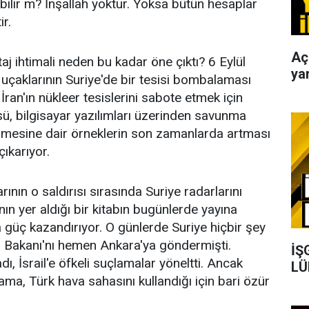
bilir m? İnşallah yoktur. Yoksa bütün hesaplar
r.
Aç
j ihtimali neden bu kadar öne çıktı? 6 Eylül
yar
 uçaklarının Suriye'de bir tesisi bombalaması
 İran'ın nükleer tesislerini sabote etmek için
üsü, bilgisayar yazılımları üzerinden savunma
ilmesine dair örneklerin son zamanlarda artması
çıkarıyor.
rının o saldırısı sırasında Suriye radarlarını
ının yer aldığı bir kitabın bugünlerde yayına
a güç kazandırıyor. O günlerde Suriye hiçbir şey
i Bakanı'nı hemen Ankara'ya göndermişti.
İŞ
ı, İsrail'e öfkeli suçlamalar yöneltti. Ancak
LÜ
klama, Türk hava sahasını kullandığı için bari özür