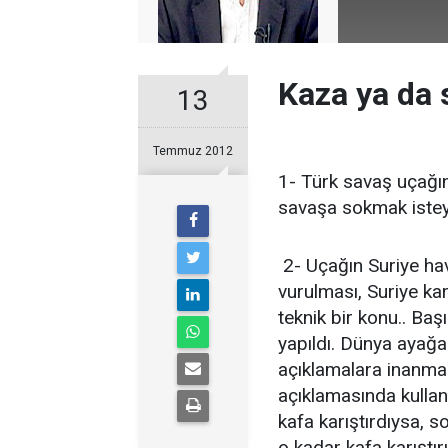
Kaza ya da 
13
Temmuz 2012
1- Türk savaş uçağın
savaşa sokmak isteye
2- Uçağın Suriye ha
vurulması, Suriye ka
teknik bir konu.. Ba
yapıldı. Dünya ayağa 
açıklamalara inanm
açıklamasında kullan
kafa karıştırdıysa, 
o kadar kafa karıştırı