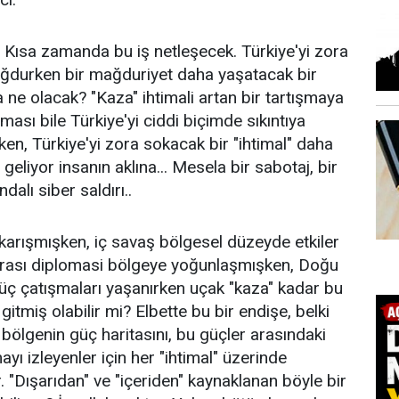
Kısa zamanda bu iş netleşecek. Türkiye'yi zora
ağdurken bir mağduriyet daha yaşatacak bir
 ne olacak? "Kaza" ihtimali artan bir tartışmaya
ası bile Türkiye'yi ciddi biçimde sıkıntıya
en, Türkiye'yi zora sokacak bir "ihtimal" daha
 geliyor insanın aklına... Mesela bir sabotaj, bir
alı siber saldırı..
karışmışken, iç savaş bölgesel düzeyde etkiler
rarası diplomasi bölgeye yoğunlaşmışken, Doğu
üç çatışmaları yaşanırken uçak "kaza" kadar bu
gitmiş olabilir mi? Elbette bu bir endişe, belki
 bölgenin güç haritasını, bu güçler arasındaki
yı izleyenler için her "ihtimal" üzerinde
ir. "Dışarıdan" ve "içeriden" kaynaklanan böyle bir