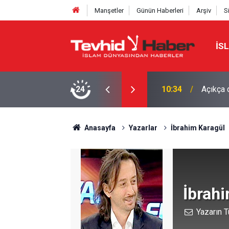
Manşetler
Günün Haberleri
Arşiv
S
İS
su yarıya indirilmeli
24
10:26
İŞGALC
Anasayfa
Yazarlar
İbrahim Karagül
İbrah
Yazarın T