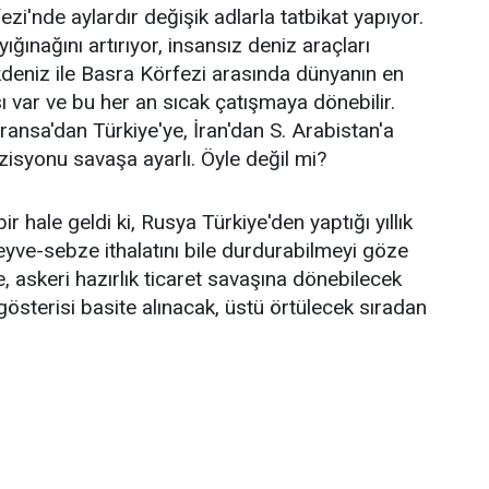
zi'nde aylardır değişik adlarla tatbikat yapıyor.
ğınağını artırıyor, insansız deniz araçları
deniz ile Basra Körfezi arasında dünyanın en
ı var ve bu her an sıcak çatışmaya dönebilir.
ansa'dan Türkiye'ye, İran'dan S. Arabistan'a
zisyonu savaşa ayarlı. Öyle değil mi?
r hale geldi ki, Rusya Türkiye'den yaptığı yıllık
meyve-sebze ithalatını bile durdurabilmeyi göze
e, askeri hazırlık ticaret savaşına dönebilecek
gösterisi basite alınacak, üstü örtülecek sıradan