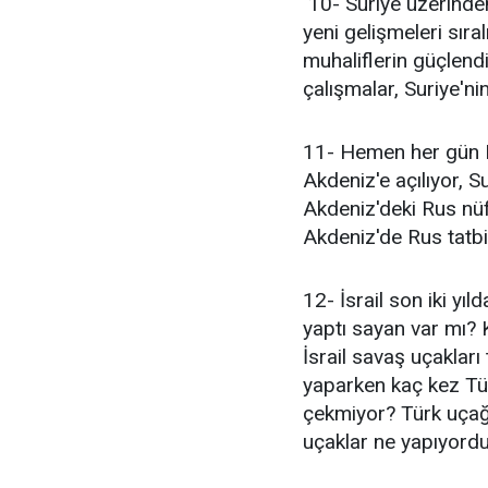
10- Suriye üzerinden
yeni gelişmeleri sıra
muhaliflerin güçlend
çalışmalar, Suriye'n
11- Hemen her gün 
Akdeniz'e açılıyor, S
Akdeniz'deki Rus nü
Akdeniz'de Rus tatbik
12- İsrail son iki yı
yaptı sayan var mı? 
İsrail savaş uçakları
yaparken kaç kez Tür
çekmiyor? Türk uçağ
uçaklar ne yapıyordu