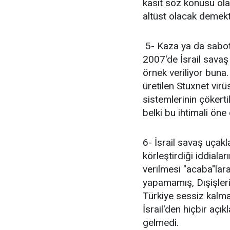
kasıt söz konusu ola
altüst olacak demekti
5- Kaza ya da sabota
2007'de İsrail savaş
örnek veriliyor buna.
üretilen Stuxnet vir
sistemlerinin çökert
belki bu ihtimali öne 
6- İsrail savaş uçakla
körleştirdiği iddialar
verilmesi "acaba"lar
yapamamış, Dışişler
Türkiye sessiz kalmad
İsrail'den hiçbir açı
gelmedi.