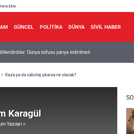
itene Ekle
LAM
GÜNCEL
POLITIKA
DÜNYA
SIVIL HABER
İ İSRAİL’DEN GÜNEY LÜBNAN’A GECE BOYU SALDIRI
Kaza ya da sabotaj çıkarsa ne olacak?
SO
im Karagül
üm Yazıları >