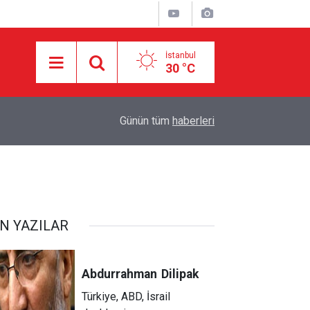
İstanbul
30 °C
10:15
El-Cezire: Hürmüz Boğazı anlaşması çok yakınd
Günün tüm
haberleri
N YAZILAR
Abdurrahman
Dilipak
Türkiye, ABD, İsrail