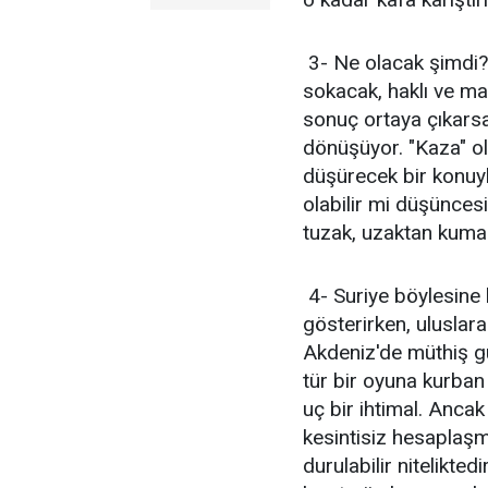
3- Ne olacak şimdi? 
sokacak, haklı ve m
sonuç ortaya çıkarsa
dönüşüyor. "Kaza" olm
düşürecek bir konuyk
olabilir mi düşüncesi
tuzak, uzaktan kumand
4- Suriye böylesine 
gösterirken, ulusla
Akdeniz'de müthiş g
tür bir oyuna kurban 
uç bir ihtimal. Ancak
kesintisiz hesaplaşma
durulabilir nitelikted