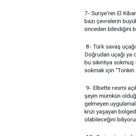
7- Suriye'nin El Kib
bazı çevrelerin büyük
önceden bilindiğini
8- Türk savaş uçağı d
Doğrudan uçağı ya da 
bu sıkıntıya sokmuş o
sokmak için "Tonkin 
9- Elbette resmi aç
şeyin mümkün olduğu
gelmeyen uygulamala
krizi yaşayan bölge
olabileceğini biliyor