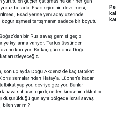
 yürütülen güçler çatışmasına dair her gün
Pe
lıyoruz burada. Esad rejiminin devrilmesi,
ka
irilmesi, Esad yerine yeni aday üzerinde
kar
in özgürleşmesi tartışmanın sadece bir boyutu.
Boğaz'dan bir Rus savaş gemisi geçip
uriye kıyılarına varıyor. Tartus üssünden
fuzunu koruyor. Bir kaç gün sonra Doğu
atları izleyeceğiz.
lda, son üç ayda Doğu Akdeniz'de kaç tatbikat
Kıbrıs semalarından Hatay'a, Lübnan'a kadar
 tatbikat yapıyor, devriye geziyor. Bunları
k hava sahasına girdi, neden kimsenin dikkatini
ı düşürüldüğü gün aynı bölgede İsrail savaş
, bilen var mı?