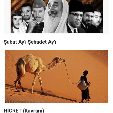
Şubat Ay'ı Şehadet Ay'ı
HİCRET (Kavram)