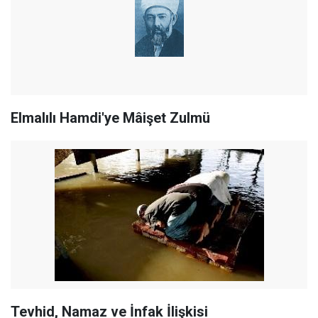
Elmalılı Hamdi'ye Mâişet Zulmü
Tevhid, Namaz ve İnfak İlişkisi