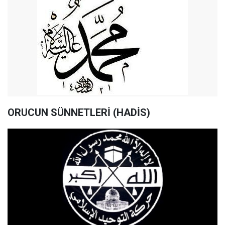
ORUCUN SÜNNETLERİ (HADİS)