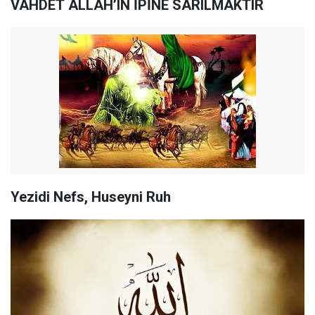
VAHDET ALLAH’IN İPİNE SARILMAKTIR
Yezidi Nefs, Huseyni Ruh